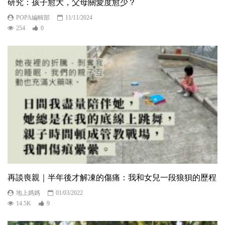
研究：孩子愈大，父母關愛度愈少？
POPA編輯部
11/11/2024
254
0
再談喪親｜半年後才解凍的傷痛：我和女兒一段狼狽的歷程
地上媽媽
01/03/2022
14.5K
9