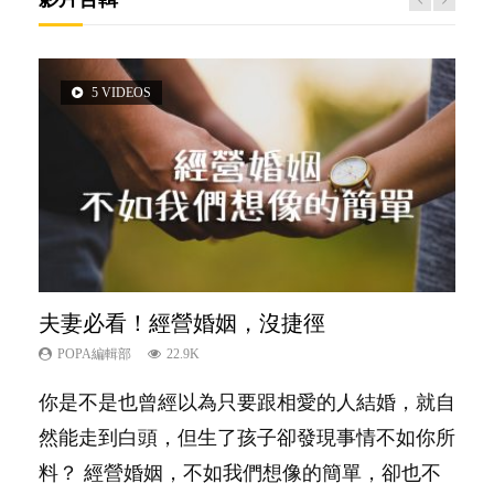
5 VIDEOS
3 VIDEOS
14 VIDEOS
2 VIDEOS
6 VIDEOS
夫妻必看！經營婚姻，沒捷徑
內向孩子的特質，你懂嗎？
新手父母不用怕
想孩子學好外語，點做好？
孩子能力天注定？
POPA編輯部
POPA編輯部
POPA編輯部
POPA編輯部
POPA編輯部
22.9K
10K
16.3K
9.9K
7.9K
你是不是也曾經以為只要跟相愛的人結婚，就自
陽光又健談的孩子總是很容易得到大家的喜愛，
相信許多人初為人父母，由懷孕開始到孩子呱呱
有人話學多種語言越早開始越好，有人卻說一時
很多父母都希望孩子係個「叻仔叻女」，學業別
然能走到白頭，但生了孩子卻發現事情不如你所
特別是在講究團隊精神、鼓勵大家積極發表意見
落地，心中都有數之不盡的問題～這裡一次過集
間太多語言，會令孩子感到混淆，到底誰是誰
太差，日常自理井井有條。這樣的孩子是萬中無
料？ 經營婚姻，不如我們想像的簡單，卻也不
的社會，他們彷彿如魚得水；那些愛靜靜觀察、
合我們以往製作過的相關短片。 這段路讓我們
非？聽聽專家怎樣說，解開語言學習的迷思～...
一，還是魚與熊掌，不能兼得？...