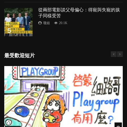
從兩部電影談父母偏心：得寵與失寵的孩
子同樣受苦
瓊姐
20.1K
5
最受歡迎短片