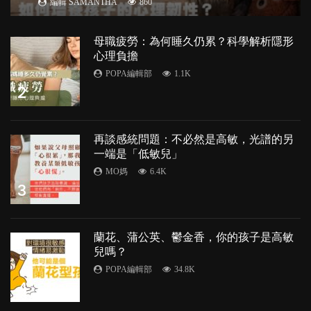
編輯 SAMANTHA
860
母職疲勞：為何睡久仍累？科學解析隱形
心理負擔
POPA編輯部
1.1K
2
再談感統問題：不必然是高敏，光譜的另
一端是「低敏兒」
MO媽
6.4K
3
蘭花、蒲公英、鬱金香，你的孩子是高敏
兒嗎？
POPA編輯部
34.8K
4