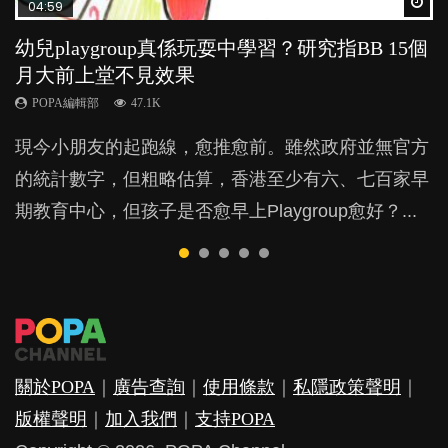
Wat
Wat
Wat
Wat
Wat
04:59
03:39
03:02
04:06
03:41
幼兒playgroup真係玩耍中學習？研究指BB 15個
幼稚園遊戲課 如何刺激幼兒自發學習取代獎勵
老公患產後憂鬱症對BB的影響
全職好？在職好？｜全職媽媽與在職媽媽的壓
BB口腔期乜都放入口，父母該制止還是放手？
月大前上堂不見效果
與懲罰？
力與價值
POPA編輯部
POPA編輯部
15.9K
25.5K
POPA編輯部
POPA編輯部
POPA編輯部
47.1K
33.1K
25.8K
BB出生後，不止媽媽，爸爸也有機會患上產後抑
BB最喜歡隨手拿起什麼都放入口中，有人說一旦養
現今小朋友的起跑線，愈推愈前。雖然政府並無官方
由美國學者所創的 tools of the mind 課程，學生以遊
許多媽媽心底可能都有一刻掙扎過：究竟全職好，還
鬱，影響日常生活，嚴重的甚至會有自殺，或傷害小
成吮手指的習慣，大個就很難戒，但原來一刀切阻止
的統計數字，但粗略估算，香港至少有六、七百家早
戲方式學習，學術能力和自制能力亦明顯比其他小朋
是在職好。雖說每個家庭都有自己的獨特狀況和考慮
朋友的念頭。但為何爸爸患上產後抑鬱往往難以察
他們放東西入口，隨時會影響孩子的身心發展？...
期教育中心，但孩子是否愈早上Playgroup愈好？...
友優勝，到底這課程有何特別之處？...
因素，但原來全職和在職媽媽所養育的子女其實都各
覺？...
有擅長。...
關於POPA
｜
廣告查詢
｜
使用條款
｜
私隱政策聲明
｜
版權聲明
｜
加入我們
｜
支持POPA