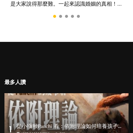
是大家說得那麼難。一起來認識婚姻的真相！...
一個人默默耕耘的孩子呢？卻會讓父母擔心，擔
跟你同行～...
心內向的孩子將不能適應急速變他的世界。內向
者真的不如外向者嗎？還是這只是兩種不同的特
質，各有所長...
最多人讚
從
小獼猴Panchi 看：依附理論如何培養孩子心理韌性？
1