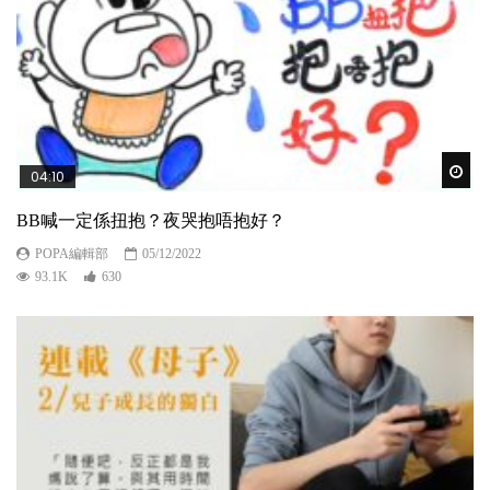
Wat
04:10
BB喊一定係扭抱？夜哭抱唔抱好？
POPA編輯部
05/12/2022
93.1K
630