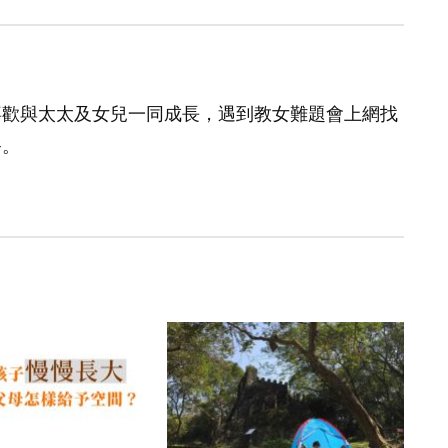
喜歡與太太及女兒一同成長，遇到教女難題會上網找
爸。