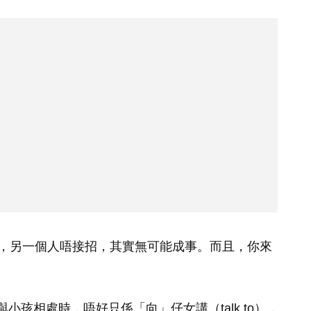
，另一個人唔接招，其實無可能成事。而且，你來
母在與小孩相處時，唔好只係「向」仔女講（talk to），