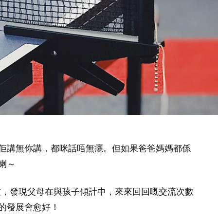
佢講無你講，都咪話唔無癮。但如果爸爸媽媽都係
喇～
友，發現父母在與孩子傾計中，來來回回嘅交流次數
的發展會愈好！