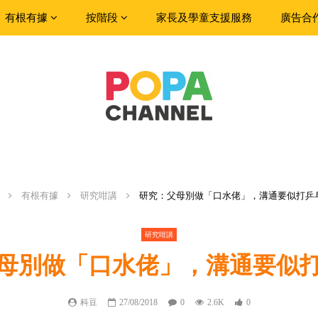
有根有據
按階段
家長及學童支援服務
廣告合
有根有據
研究咁講
研究：父母別做「口水佬」，溝通要似打乒
研究咁講
母別做「口水佬」，溝通要似
科豆
27/08/2018
0
2.6K
0