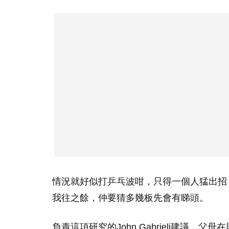
情況就好似打乒乓波咁，只得一個人猛出招
我往之餘，仲要猜多幾板先會有睇頭。
負責這項研究的John Gabrieli建議，父