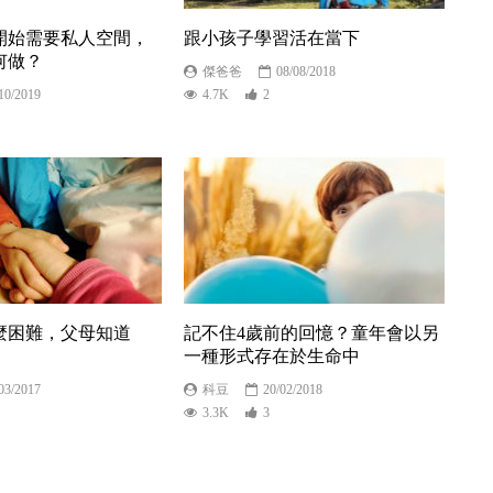
開始需要私人空間，
跟小孩子學習活在當下
何做？
傑爸爸
08/08/2018
10/2019
4.7K
2
麼困難，父母知道
記不住4歲前的回憶？童年會以另
一種形式存在於生命中
03/2017
科豆
20/02/2018
3.3K
3