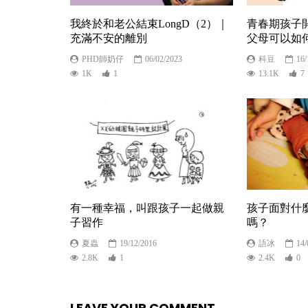
我終於和老公結束LongD（2）｜
青春期孩子
充滿不安的離別
父母可以如
PHD師奶仔
06/02/2023
科豆
16/
1K
1
13.1K
7
有一種幸福，叫跟孩子一起做親
孩子面對什
子習作
嗎？
夏蟲
19/12/2016
語冰
14/
2.8K
1
2.4K
0
LEAVE YOUR COMMENT