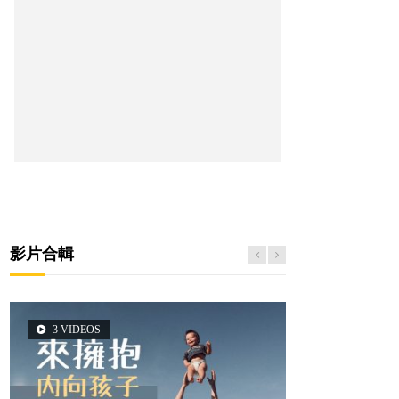
影片合輯
3 VIDEOS
5 VIDEOS
14 VIDEOS
2 VIDEOS
6 VIDEOS