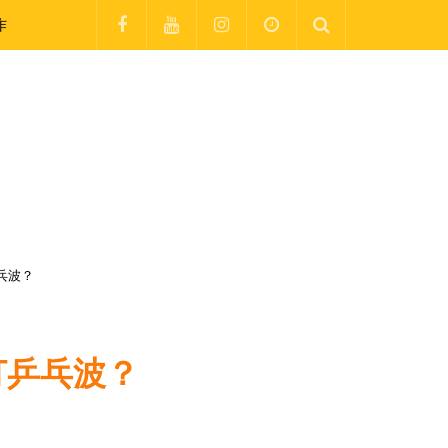
作
乓波？
打乒乓波？