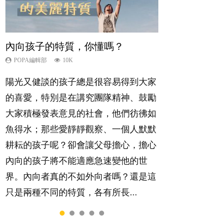
內向孩子的特質，你懂嗎？
夫妻必看！經營婚姻，沒捷徑
新手父母不用怕
想孩子學好外語，點做好？
孩子能力天注定？
POPA編輯部
POPA編輯部
POPA編輯部
POPA編輯部
POPA編輯部
10K
22.9K
16.3K
9.9K
7.9K
陽光又健談的孩子總是很容易得到大家
你是不是也曾經以為只要跟相愛的人結
相信許多人初為人父母，由懷孕開始到
有人話學多種語言越早開始越好，有人
很多父母都希望孩子係個「叻仔叻
的喜愛，特別是在講究團隊精神、鼓勵
婚，就自然能走到白頭，但生了孩子卻
孩子呱呱落地，心中都有數之不盡的問
卻說一時間太多語言，會令孩子感到混
女」，學業別太差，日常自理井井有
大家積極發表意見的社會，他們彷彿如
發現事情不如你所料？ 經營婚姻，不
題～這裡一次過集合我們以往製作過的
淆，到底誰是誰非？聽聽專家怎樣說，
條。這樣的孩子是萬中無一，還是魚與
魚得水；那些愛靜靜觀察、一個人默默
如我們想像的簡單，卻也不是大家說得
相關短片。 這段路讓我們跟你同行～...
解開語言學習的迷思～...
熊掌，不能兼得？...
耕耘的孩子呢？卻會讓父母擔心，擔心
那麼難。一起來認識婚姻的真相！...
內向的孩子將不能適應急速變他的世
界。內向者真的不如外向者嗎？還是這
只是兩種不同的特質，各有所長...