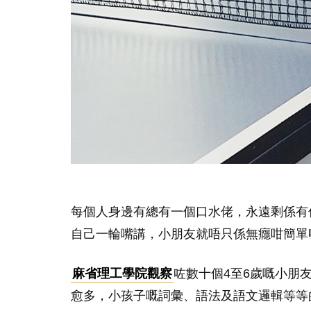
每個人身邊有總有一個口水佬，永遠剩係有
自己一輪嘴講，小朋友就唔只係無癮咁簡單
麻省理工學院觀察
咗數十個4至6歲嘅小朋
愈多，小孩子嘅詞彙、語法及語文邏輯等等