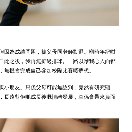
但因為成績問題，被父母同老師勸退。嗰時年紀咁
自此之後，我再無掂過排球。一路以嚟我心入面都
，無機會完成自己參加校際比賽嘅夢想。
嘅小朋友。只係父母可能無諗到，竟然有研究顯
，長遠對佢哋成長後嘅情緒發展，真係會帶來負面