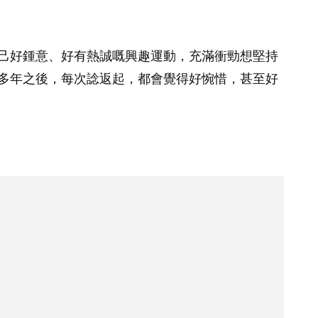
己好鍾意、好有熱誠嘅興趣運動，充滿衝勁想堅持
多年之後，每次諗返起，都會覺得好惋惜，甚至好