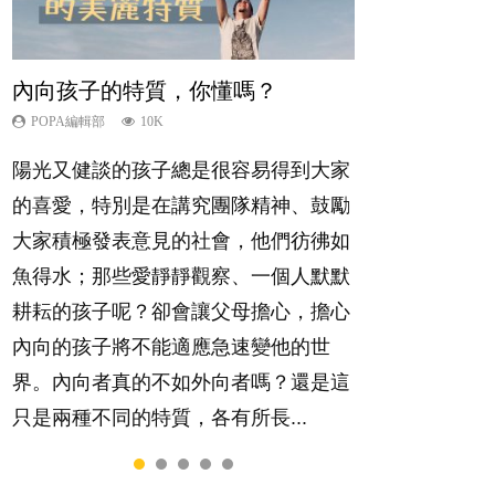
內向孩子的特質，你懂嗎？
夫妻必看！經營婚姻，沒捷徑
想孩子學好外語，點做好？
孩子能力天注定？
愛孩子也別忘了愛自己，父母如何
關顧自己的身心靈？
POPA編輯部
POPA編輯部
POPA編輯部
POPA編輯部
10K
22.9K
9.9K
7.9K
POPA編輯部
14.8K
陽光又健談的孩子總是很容易得到大家
你是不是也曾經以為只要跟相愛的人結
有人話學多種語言越早開始越好，有人
很多父母都希望孩子係個「叻仔叻
照顧孩子衣食住行、陪同兒女應對功課
的喜愛，特別是在講究團隊精神、鼓勵
婚，就自然能走到白頭，但生了孩子卻
卻說一時間太多語言，會令孩子感到混
女」，學業別太差，日常自理井井有
測驗，還要陪玩製造親子時間，尚要處
大家積極發表意見的社會，他們彷彿如
發現事情不如你所料？ 經營婚姻，不
淆，到底誰是誰非？聽聽專家怎樣說，
條。這樣的孩子是萬中無一，還是魚與
理家中雜項要務……當父母的，有千百
魚得水；那些愛靜靜觀察、一個人默默
如我們想像的簡單，卻也不是大家說得
解開語言學習的迷思～...
熊掌，不能兼得？...
個任務要做。可惜，有一樣重要至極
耕耘的孩子呢？卻會讓父母擔心，擔心
那麼難。一起來認識婚姻的真相！...
的，總被遺漏——關注自己的情緒和心
內向的孩子將不能適應急速變他的世
理健康。...
界。內向者真的不如外向者嗎？還是這
只是兩種不同的特質，各有所長...