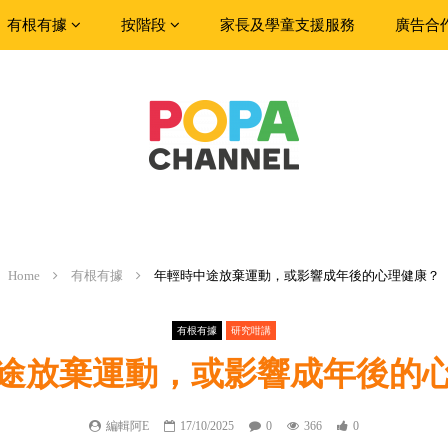
有根有據
按階段
家長及學童支援服務
廣告合
Home
有根有據
年輕時中途放棄運動，或影響成年後的心理健康？
有根有據
研究咁講
途放棄運動，或影響成年後的
編輯阿E
17/10/2025
0
366
0