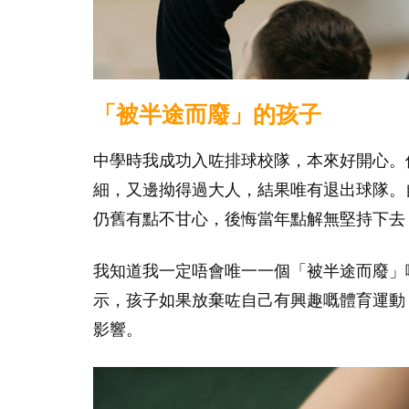
「被半途而廢」的孩子
中學時我成功入咗排球校隊，本來好開心。
細，又邊拗得過大人，結果唯有退出球隊。
仍舊有點不甘心，後悔當年點解無堅持下去
我知道我一定唔會唯一一個「被半途而廢」
示，孩子如果放棄咗自己有興趣嘅體育運動
影響。