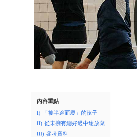
內容重點
I)
「被半途而廢」的孩子
II)
從未擁有總好過中途放棄
III)
參考資料