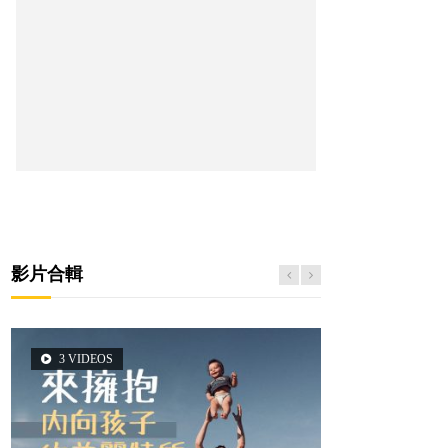
影片合輯
3 VIDEOS
5 VIDEOS
2 VIDEOS
6 VIDEOS
6 VIDEOS