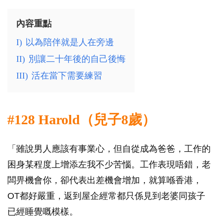
內容重點
I)
以為陪伴就是人在旁邊
II)
別讓二十年後的自己後悔
III)
活在當下需要練習
#128 Harold（兒子8歲）
「雖說男人應該有事業心，但自從成為爸爸，工作的
困身某程度上增添左我不少苦惱。工作表現唔錯，老
闆畀機會你，卻代表出差機會增加，就算喺香港，
OT都好嚴重，返到屋企經常都只係見到老婆同孩子
已經睡覺嘅模樣。