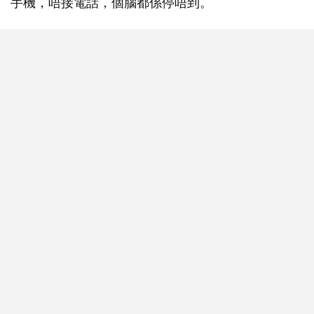
手機，唔接電話，個腦都係停唔到。