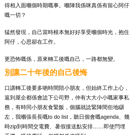
得相入面嗰個時期嘅事。嗰陣我係咪真係有留心阿仔
嘅一切？
猛然發現，自己當時根本無好好享受嗰個時光，抱住
阿仔，心思卻在工作。
更恐怖嘅係，原來轉工後嘅自己，一路都無變。
別讓二十年後的自己後悔
口講轉工後要多啲時間陪小朋友，但始終工作上心，
返到屋企都係會諗下公司野，仲有大大小小嘅家事私
務，有時同小朋友食緊飯，個腦就諗緊陣間佢地瞓
左，我嗰張長長嘅to do list，聽日個會嘅agenda、幾
時zip到時間交電費、暑假接送點安排……即使閂埋