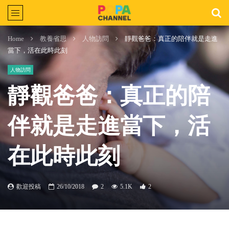
Home
教養省思
人物訪問
靜觀爸爸：真正的陪伴就是走進
當下，活在此時此刻
人物訪問
靜觀爸爸：真正的陪
伴就是走進當下，活
在此時此刻
歡迎投稿
26/10/2018
2
5.1K
2