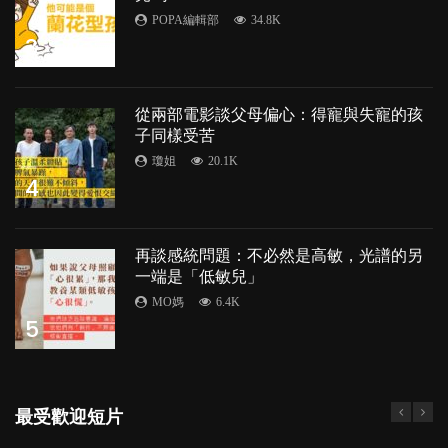
POPA編輯部
34.8K
3
從兩部電影談父母偏心：得寵與失寵的孩
子同樣受苦
瓊姐
20.1K
4
再談感統問題：不必然是高敏，光譜的另
一端是「低敏兒」
MO媽
6.4K
5
最受歡迎短片