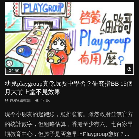
Wat
Wat
Wat
Wat
Wat
04:59
03:39
03:02
04:06
03:41
幼兒playgroup真係玩耍中學習？研究指BB 15個
幼稚園遊戲課 如何刺激幼兒自發學習取代獎勵
老公患產後憂鬱症對BB的影響
全職好？在職好？｜全職媽媽與在職媽媽的壓
BB口腔期乜都放入口，父母該制止還是放手？
月大前上堂不見效果
與懲罰？
力與價值
POPA編輯部
POPA編輯部
15.9K
25.5K
POPA編輯部
POPA編輯部
POPA編輯部
47.1K
33.1K
25.8K
BB出生後，不止媽媽，爸爸也有機會患上產後抑
BB最喜歡隨手拿起什麼都放入口中，有人說一旦養
現今小朋友的起跑線，愈推愈前。雖然政府並無官方
由美國學者所創的 tools of the mind 課程，學生以遊
許多媽媽心底可能都有一刻掙扎過：究竟全職好，還
鬱，影響日常生活，嚴重的甚至會有自殺，或傷害小
成吮手指的習慣，大個就很難戒，但原來一刀切阻止
的統計數字，但粗略估算，香港至少有六、七百家早
戲方式學習，學術能力和自制能力亦明顯比其他小朋
是在職好。雖說每個家庭都有自己的獨特狀況和考慮
朋友的念頭。但為何爸爸患上產後抑鬱往往難以察
他們放東西入口，隨時會影響孩子的身心發展？...
期教育中心，但孩子是否愈早上Playgroup愈好？...
友優勝，到底這課程有何特別之處？...
因素，但原來全職和在職媽媽所養育的子女其實都各
覺？...