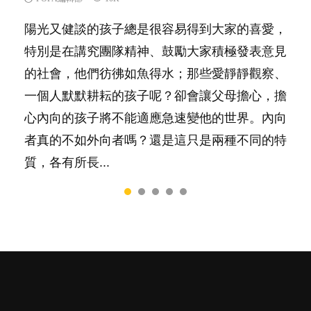
陽光又健談的孩子總是很容易得到大家的喜愛，
你是不是也曾經以為只要跟相愛的人結婚，就自
相信許多人初為人父母，由懷孕開始到孩子呱呱
有人話學多種語言越早開始越好，有人卻說一時
很多父母都希望孩子係個「叻仔叻女」，學業別
特別是在講究團隊精神、鼓勵大家積極發表意見
然能走到白頭，但生了孩子卻發現事情不如你所
落地，心中都有數之不盡的問題～這裡一次過集
間太多語言，會令孩子感到混淆，到底誰是誰
太差，日常自理井井有條。這樣的孩子是萬中無
的社會，他們彷彿如魚得水；那些愛靜靜觀察、
料？ 經營婚姻，不如我們想像的簡單，卻也不
合我們以往製作過的相關短片。 這段路讓我們
非？聽聽專家怎樣說，解開語言學習的迷思～...
一，還是魚與熊掌，不能兼得？...
一個人默默耕耘的孩子呢？卻會讓父母擔心，擔
是大家說得那麼難。一起來認識婚姻的真相！...
跟你同行～...
心內向的孩子將不能適應急速變他的世界。內向
者真的不如外向者嗎？還是這只是兩種不同的特
質，各有所長...