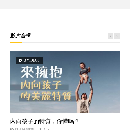
影片合輯
3 VIDEOS
5 VIDEOS
14 VIDEOS
2 VIDEOS
6 VIDEOS
內向孩子的特質，你懂嗎？
夫妻必看！經營婚姻，沒捷徑
新手父母不用怕
想孩子學好外語，點做好？
孩子能力天注定？
POPA編輯部
POPA編輯部
POPA編輯部
POPA編輯部
POPA編輯部
10K
22.9K
16.3K
9.9K
7.9K