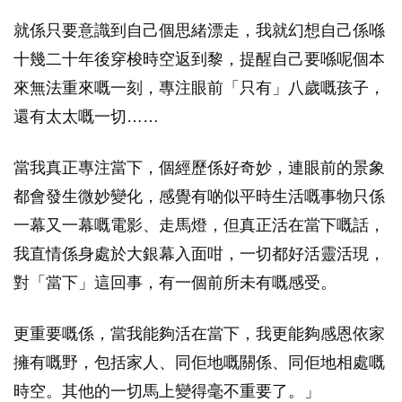
就係只要意識到自己個思緒漂走，我就幻想自己係喺
十幾二十年後穿梭時空返到黎，提醒自己要喺呢個本
來無法重來嘅一刻，專注眼前「只有」八歲嘅孩子，
還有太太嘅一切……
當我真正專注當下，個經歷係好奇妙，連眼前的景象
都會發生微妙變化，感覺有啲似平時生活嘅事物只係
一幕又一幕嘅電影、走馬燈，但真正活在當下嘅話，
我直情係身處於大銀幕入面咁，一切都好活靈活現，
對「當下」這回事，有一個前所未有嘅感受。
更重要嘅係，當我能夠活在當下，我更能夠感恩依家
擁有嘅野，包括家人、同佢地嘅關係、同佢地相處嘅
時空。其他的一切馬上變得毫不重要了。」