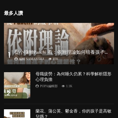
最多人讚
從
小獼猴Panchi 看：依附理論如何培養孩子心理韌性？
1
編輯 SAMANTHA
859
母職疲勞：為何睡久仍累？科學解析隱形
心理負擔
POPA編輯部
1.1K
2
蘭花、蒲公英、鬱金香，你的孩子是高敏
兒嗎？