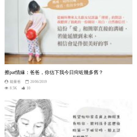
擦pat情緣：爸爸，你估下我今日疴咗幾多舊？
能量爸
20/06/2019
8.5K
10