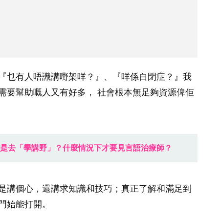
『乜有人唔識講嘢架咩？』、『咩係自閉症？』我
需要幫助嘅人又有好多， 社會根本無足夠資源俾佢
是去「學講野」？什麼情況下才要見言語治療師？
是講個心，還講求知識和技巧；真正了解和滿足到
門始能打開。