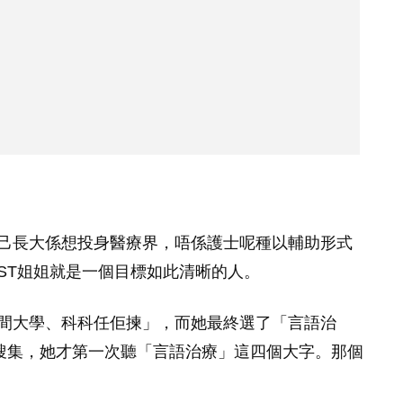
己長大係想投身醫療界，唔係護士呢種以輔助形式
ST姐姐就是一個目標如此清晰的人。
間大學、科科任佢揀」，而她最終選了「言語治
料搜集，她才第一次聽「言語治療」這四個大字。那個