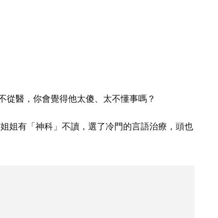
）
不從醫，你會覺得他太傻、太不懂事嗎？
T姐姐有「神科」不讀，選了冷門的言語治療，頭也