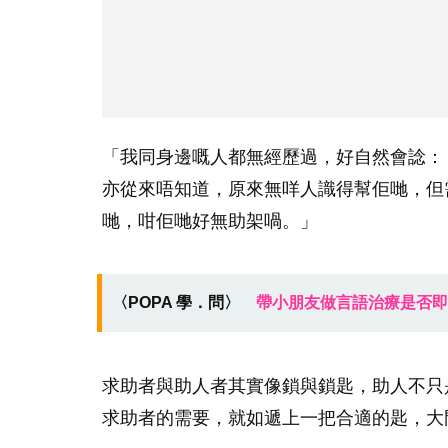
「我同身邊嘅人都無經歷過，好自然會諗：
亦從來唔知道，原來無咩人識得幫佢哋，但
哋，咁佢哋好無助架喎。」
〈POPA 學．問〉
帶小朋友做言語治療是否即
求助者與助人者其實像鎖與鎖匙，助人不只
求助者的需要，就如遞上一把合適的匙，大