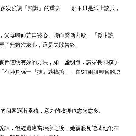
她多次強調「知識」的重要——那不只是紙上談兵，
，父母時而苦口婆心、時而聲嘶力歇：『係咁讀
歷了無數次灰心，還是失敗告終。
戰都證明有效的方法，如一盞明燈，讓家長和孩子
「有陣真係一『撻』就搞掂！」在ST姐姐興奮的語
療的個案逐漸累積，意外的收獲也愈來愈多。
說話，但經過適當治療之後，她親眼見證著他們在