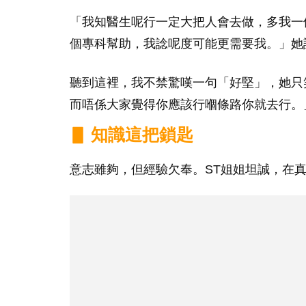
「我知醫生呢行一定大把人會去做，多我一
個專科幫助，我諗呢度可能更需要我。」她
聽到這裡，我不禁驚嘆一句「好堅」，她只
而唔係大家覺得你應該行嗰條路你就去行。
▋ 知識這把鎖匙
意志雖夠，但經驗欠奉。ST姐姐坦誠，在