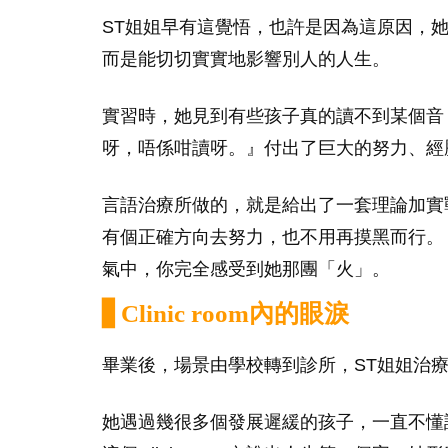
ST姐姐早有這覺悟，也許是因為這原因，
而是能切切實實地影響別人的人生。
實習時，她見到有些孩子真的讀不到某個音
呀，唔係咁讀呀。』付出了巨大的努力、經
言語治療所做的，就是給出了一套理論加實
有個正確方向去努力，也不用再摸黑而行。
氣中，你完全感受到她那團「火」。
▋Clinic room內的眼淚
畢業後，場景由學校轉到診所，ST姐姐治
她遇過幾很多個發展遲緩的孩子，一直不懂