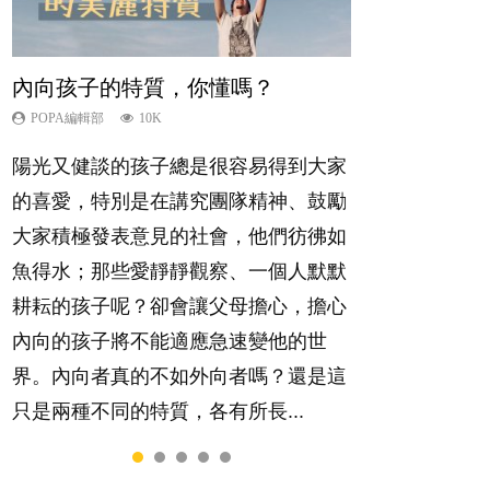
內向孩子的特質，你懂嗎？
夫妻必看！經營婚姻，沒捷徑
想孩子學好外語，點做好？
孩子能力天注定？
愛孩子也別忘了愛自己，父母如何
關顧自己的身心靈？
POPA編輯部
POPA編輯部
POPA編輯部
POPA編輯部
10K
22.9K
9.9K
7.9K
POPA編輯部
14.8K
陽光又健談的孩子總是很容易得到大家
你是不是也曾經以為只要跟相愛的人結
有人話學多種語言越早開始越好，有人
很多父母都希望孩子係個「叻仔叻
照顧孩子衣食住行、陪同兒女應對功課
的喜愛，特別是在講究團隊精神、鼓勵
婚，就自然能走到白頭，但生了孩子卻
卻說一時間太多語言，會令孩子感到混
女」，學業別太差，日常自理井井有
測驗，還要陪玩製造親子時間，尚要處
大家積極發表意見的社會，他們彷彿如
發現事情不如你所料？ 經營婚姻，不
淆，到底誰是誰非？聽聽專家怎樣說，
條。這樣的孩子是萬中無一，還是魚與
理家中雜項要務……當父母的，有千百
魚得水；那些愛靜靜觀察、一個人默默
如我們想像的簡單，卻也不是大家說得
解開語言學習的迷思～...
熊掌，不能兼得？...
個任務要做。可惜，有一樣重要至極
耕耘的孩子呢？卻會讓父母擔心，擔心
那麼難。一起來認識婚姻的真相！...
的，總被遺漏——關注自己的情緒和心
內向的孩子將不能適應急速變他的世
理健康。...
界。內向者真的不如外向者嗎？還是這
只是兩種不同的特質，各有所長...