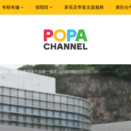
有根有據
按階段
家長及學童支援服務
廣告合
家長，卻常常見證孩子說第一個字