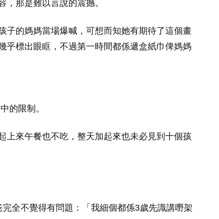
。她形容，那是難以言說的震撼。
孩子的媽媽當場爆喊，可想而知她有期待了這個畫
幾乎標出眼眶，不過第一時間都係遞盒紙巾俾媽媽
當中的限制。
起上來午餐也不吃，整天加起來也未必見到十個孩
爸完全不覺得有問題：「我細個都係3歲先識講嘢架