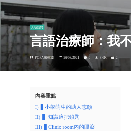
人物訪問
言語治療師：我
POPA編輯部
26/03/2021
0
3.6K
2
內容重點
I)
▋小學萌生的助人志願
II)
▋ 知識這把鎖匙
III)
▋Clinic room內的眼淚