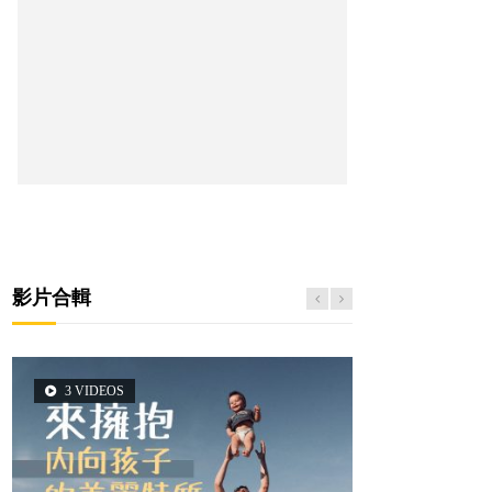
影片合輯
3 VIDEOS
5 VIDEOS
2 VIDEOS
6 VIDEOS
6 VIDEOS