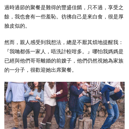
過時過節的聚餐是難得的豐盛佳餚，只不過，享受之
餘，我也會有一些羞恥。彷彿自己是來白食，很是厚
臉皮似的。
然而，親人感受到我想法，總是不厭其煩地提醒我：
『我哋都係一家人，唔洗計較咁多。』哪怕我媽媽是
已經與他們哥哥離婚的前嫂子，他們仍然視她為家族
的一分子，很歡迎她出席聚餐。