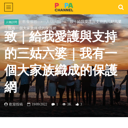
Home
教養省思
人物訪問
致｜給我愛護與支持的三姑六婆
人物訪問
｜我有一個大家族織成的保護網
致｜給我愛護與支持
的三姑六婆｜我有一
個大家族織成的保護
網
歡迎投稿
19/09/2022
1
3K
3