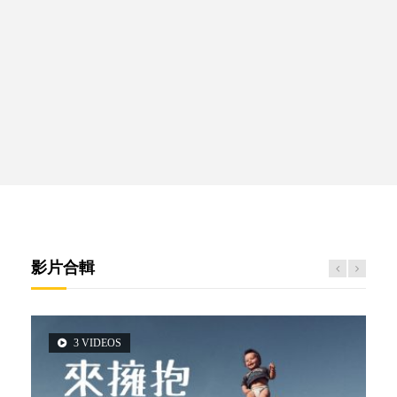
影片合輯
3 VIDEOS
5 VIDEOS
14 VIDEOS
2 VIDEOS
6 VIDEOS