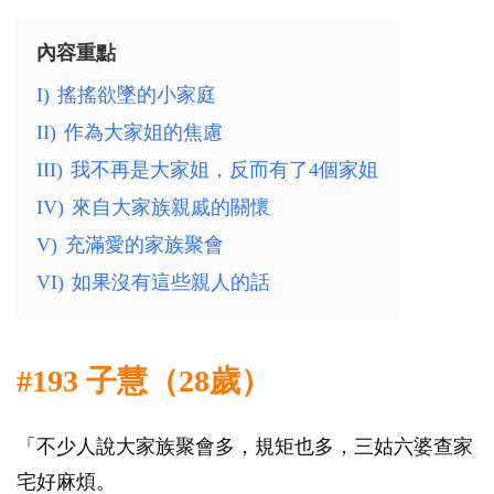
內容重點
I)
搖搖欲墜的小家庭
II)
作為大家姐的焦慮
III)
我不再是大家姐，反而有了4個家姐
IV)
來自大家族親戚的關懷
V)
充滿愛的家族聚會
VI)
如果沒有這些親人的話
#193 子慧（28歲）
「不少人說大家族聚會多，規矩也多，三姑六婆查家
宅好麻煩。