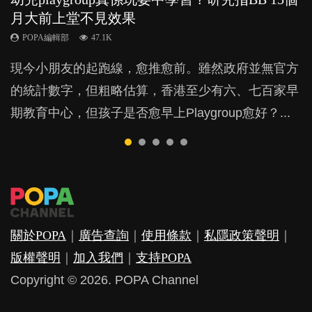
月大前上堂不見效果
與懲罰？
力與價值
POPA編輯部
POPA編輯部
15.9K
25.5K
POPA編輯部
POPA編輯部
POPA編輯部
47.1K
33.1K
25.8K
BB出生後，不止媽媽，爸爸也有機會患上產後抑
BB最喜歡隨手拿起什麼都放入口中，有人說一旦養
現今小朋友的起跑線，愈推愈前。雖然政府並無官方
由美國學者所創的 tools of the mind 課程，學生以遊
許多媽媽心底可能都有一刻掙扎過：究竟全職好，還
鬱，影響日常生活，嚴重的甚至會有自殺，或傷害小
成吮手指的習慣，大個就很難戒，但原來一刀切阻止
的統計數字，但粗略估算，香港至少有六、七百家早
戲方式學習，學術能力和自制能力亦明顯比其他小朋
是在職好。雖說每個家庭都有自己的獨特狀況和考慮
朋友的念頭。但為何爸爸患上產後抑鬱往往難以察
他們放東西入口，隨時會影響孩子的身心發展？...
期教育中心，但孩子是否愈早上Playgroup愈好？...
友優勝，到底這課程有何特別之處？...
因素，但原來全職和在職媽媽所養育的子女其實都各
覺？...
有擅長。...
關於POPA
｜
廣告查詢
｜
使用條款
｜
私隱政策聲明
｜
版權聲明
｜
加入我們
｜
支持POPA
Copyright © 2026. POPA Channel