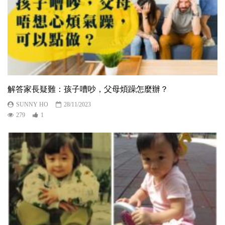
解答家長疑難：孩子嘈吵，父母煩躁怎麼辦？
SUNNY HO
28/11/2023
279
1