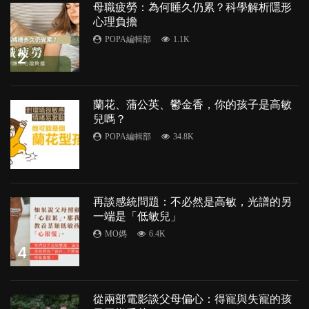
母職疲勞：為何睡久仍累？科學解析隱形
心理負擔
POPA編輯部
1.1K
2
蘭花、蒲公英、鬱金香，你的孩子是高敏
兒嗎？
POPA編輯部
34.8K
3
再談感統問題：不必然是高敏，光譜的另
一端是「低敏兒」
MO媽
6.4K
4
從兩部電影談父母偏心：得寵與失寵的孩