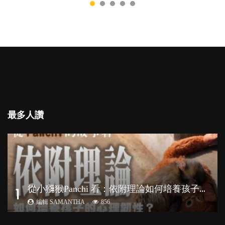
最多人讚
從
小獼猴Panchi 看：依附理論如何培養孩子心理韌性？
1
編輯 SAMANTHA
856