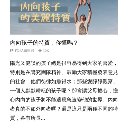
內向孩子的特質，你懂嗎？
夫妻必看！經營婚姻，沒捷徑
新手父母不用怕
想孩子學好外語，點做好？
愛孩子也別忘了愛自己，父母如何關顧自
己的身心靈？
POPA編輯部
POPA編輯部
POPA編輯部
POPA編輯部
10K
22.9K
16.3K
9.9K
POPA編輯部
14.8K
陽光又健談的孩子總是很容易得到大家的喜愛，
你是不是也曾經以為只要跟相愛的人結婚，就自
相信許多人初為人父母，由懷孕開始到孩子呱呱
有人話學多種語言越早開始越好，有人卻說一時
照顧孩子衣食住行、陪同兒女應對功課測驗，還
特別是在講究團隊精神、鼓勵大家積極發表意見
然能走到白頭，但生了孩子卻發現事情不如你所
落地，心中都有數之不盡的問題～這裡一次過集
間太多語言，會令孩子感到混淆，到底誰是誰
要陪玩製造親子時間，尚要處理家中雜項要
的社會，他們彷彿如魚得水；那些愛靜靜觀察、
料？ 經營婚姻，不如我們想像的簡單，卻也不
合我們以往製作過的相關短片。 這段路讓我們
非？聽聽專家怎樣說，解開語言學習的迷思～...
務……當父母的，有千百個任務要做。可惜，有
一個人默默耕耘的孩子呢？卻會讓父母擔心，擔
是大家說得那麼難。一起來認識婚姻的真相！...
跟你同行～...
一樣重要至極的，總被遺漏——關注自己的情緒
心內向的孩子將不能適應急速變他的世界。內向
和心理健康。...
者真的不如外向者嗎？還是這只是兩種不同的特
質，各有所長...