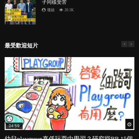
子同樣受苦
瓊姐
20.1K
5
最受歡迎短片
Wat
Wat
Wat
Wat
Wat
04:59
03:39
03:02
04:06
03:41
幼兒playgroup真係玩耍中學習？研究指BB 15個
幼稚園遊戲課 如何刺激幼兒自發學習取代獎勵
老公患產後憂鬱症對BB的影響
全職好？在職好？｜全職媽媽與在職媽媽的壓
BB口腔期乜都放入口，父母該制止還是放手？