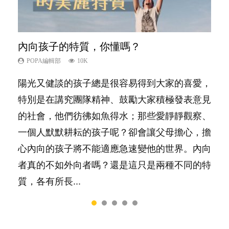
內向孩子的特質，你懂嗎？
想孩子學好外語，點做好？
夫妻必看！經營婚姻，沒捷徑
孩子能力天注定？
愛孩子也別忘了愛自己，父母如何關顧自
己的身心靈？
POPA編輯部
POPA編輯部
POPA編輯部
POPA編輯部
10K
9.9K
22.9K
7.9K
POPA編輯部
14.8K
陽光又健談的孩子總是很容易得到大家的喜愛，
有人話學多種語言越早開始越好，有人卻說一時
你是不是也曾經以為只要跟相愛的人結婚，就自
很多父母都希望孩子係個「叻仔叻女」，學業別
照顧孩子衣食住行、陪同兒女應對功課測驗，還
特別是在講究團隊精神、鼓勵大家積極發表意見
間太多語言，會令孩子感到混淆，到底誰是誰
然能走到白頭，但生了孩子卻發現事情不如你所
太差，日常自理井井有條。這樣的孩子是萬中無
要陪玩製造親子時間，尚要處理家中雜項要
的社會，他們彷彿如魚得水；那些愛靜靜觀察、
非？聽聽專家怎樣說，解開語言學習的迷思～...
料？ 經營婚姻，不如我們想像的簡單，卻也不
一，還是魚與熊掌，不能兼得？...
務……當父母的，有千百個任務要做。可惜，有
一個人默默耕耘的孩子呢？卻會讓父母擔心，擔
是大家說得那麼難。一起來認識婚姻的真相！...
一樣重要至極的，總被遺漏——關注自己的情緒
心內向的孩子將不能適應急速變他的世界。內向
和心理健康。...
者真的不如外向者嗎？還是這只是兩種不同的特
質，各有所長...