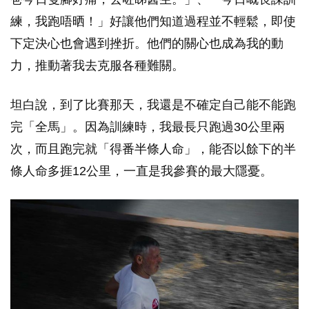
練，我跑唔晒！」好讓他們知道過程並不輕鬆，即使
下定決心也會遇到挫折。他們的關心也成為我的動
力，推動著我去克服各種難關。
坦白說，到了比賽那天，我還是不確定自己能不能跑
完「全馬」。因為訓練時，我最長只跑過30公里兩
次，而且跑完就「得番半條人命」，能否以餘下的半
條人命多捱12公里，一直是我參賽的最大隱憂。