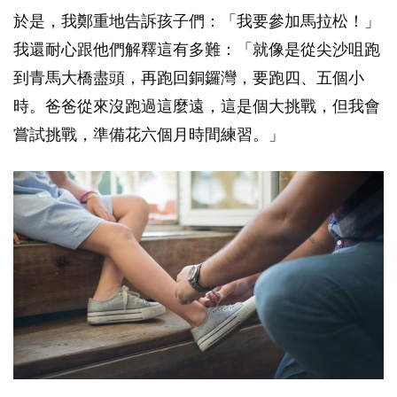
於是，我鄭重地告訴孩子們：「我要參加馬拉松！」
我還耐心跟他們解釋這有多難：「就像是從尖沙咀跑
到青馬大橋盡頭，再跑回銅鑼灣，要跑四、五個小
時。爸爸從來沒跑過這麼遠，這是個大挑戰，但我會
嘗試挑戰，準備花六個月時間練習。」