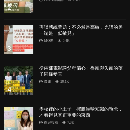
2
再談感統問題：不必然是高敏，光譜的另
一端是「低敏兒」
MO媽
6.4K
3
從兩部電影談父母偏心：得寵與失寵的孩
子同樣受苦
瓊姐
20.1K
4
學校裡的小王子：擺脫灌輸知識的執念，
才看得見真正重要的東西
歡迎投稿
7.3K