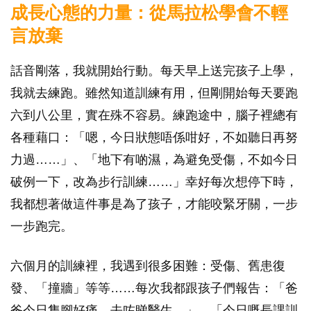
成長心態的力量：從馬拉松學會不輕
言放棄
話音剛落，我就開始行動。每天早上送完孩子上學，
我就去練跑。雖然知道訓練有用，但剛開始每天要跑
六到八公里，實在殊不容易。練跑途中，腦子裡總有
各種藉口：「嗯，今日狀態唔係咁好，不如聽日再努
力過……」、「地下有啲濕，為避免受傷，不如今日
破例一下，改為步行訓練……」幸好每次想停下時，
我都想著做這件事是為了孩子，才能咬緊牙關，一步
一步跑完。
六個月的訓練裡，我遇到很多困難：受傷、舊患復
發、「撞牆」等等……每次我都跟孩子們報告：「爸
爸今日隻腳好痛，去咗睇醫生。」、「今日嘅長課訓