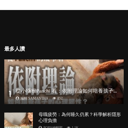
最多人讚
從
小獼猴Panchi 看：依附理論如何培養孩子心理韌性？
1
編輯 SAMANTHA
852
母職疲勞：為何睡久仍累？科學解析隱形
心理負擔
POPA編輯部
1.1K