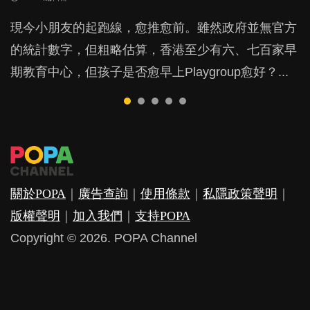
BB出生後，不止媽媽，爸爸也有機會患上產後抑
BB最喜歡隨手拿起什麼都放入口中，有人說一旦養
現今小朋友的起跑線，愈推愈前。雖然政府並無官方
由美國學者所創的 tools of the mind 課程，學生以遊
許多媽媽心底可能都有一刻掙扎過：究竟全職好，還
鬱，影響日常生活，嚴重的甚至會有自殺，或傷害小
成吮手指的習慣，大個就很難戒，但原來一刀切阻止
的統計數字，但粗略估算，香港至少有六、七百家早
戲方式學習，學術能力和自制能力亦明顯比其他小朋
是在職好。雖說每個家庭都有自己的獨特狀況和考慮
朋友的念頭。但為何爸爸患上產後抑鬱往往難以察
他們放東西入口，隨時會影響孩子的身心發展？...
期教育中心，但孩子是否愈早上Playgroup愈好？...
友優勝，到底這課程有何特別之處？...
因素，但原來全職和在職媽媽所養育的子女其實都各
覺？...
有擅長。...
關於POPA
｜
廣告查詢
｜
使用條款
｜
私隱政策聲明
｜
版權聲明
｜
加入我們
｜
支持POPA
Copyright © 2026. POPA Channel