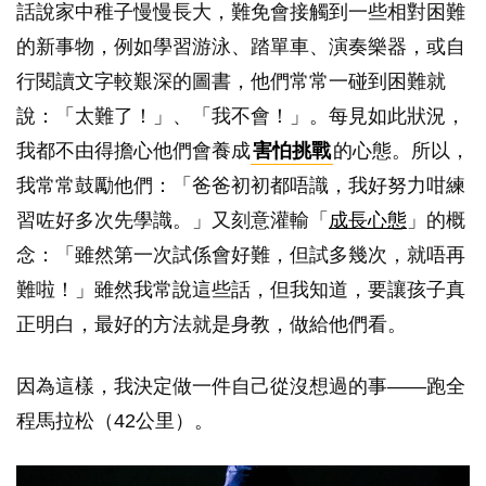
話說家中稚子慢慢長大，難免會接觸到一些相對困難
的新事物，例如學習游泳、踏單車、演奏樂器，或自
行閱讀文字較艱深的圖書，他們常常一碰到困難就
說：「太難了！」、「我不會！」。每見如此狀況，
我都不由得擔心他們會養成
害怕挑戰
的心態。所以，
我常常鼓勵他們：「爸爸初初都唔識，我好努力咁練
習咗好多次先學識。」又刻意灌輸「
成長心態
」的概
念：「雖然第一次試係會好難，但試多幾次，就唔再
難啦！」雖然我常說這些話，但我知道，要讓孩子真
正明白，最好的方法就是身教，做給他們看。
因為這樣，我決定做一件自己從沒想過的事——跑全
程馬拉松（42公里）。