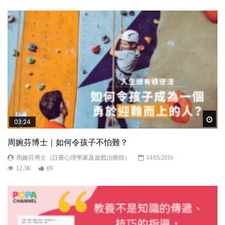
Wat
03:24
周婉芬博士｜如何令孩子不怕難？
周婉芬博士（註冊心理學家及遊戲治療師）
14/05/2016
12.3K
69