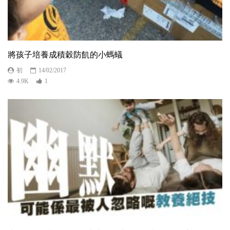
將孩子培養成積穀防飢的小螞蟻
初
14/02/2017
4.9K
1