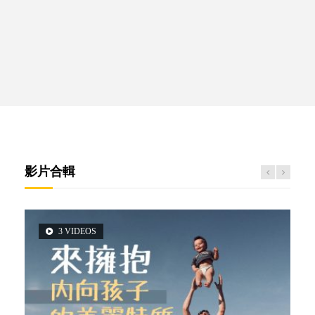
影片合輯
3 VIDEOS
2 VIDEOS
5 VIDEOS
6 VIDEOS
6 VIDEOS