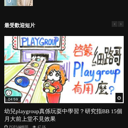
5
最受歡迎短片
Wat
Wat
Wat
Wat
Wat
04:59
03:39
03:02
04:06
03:41
幼兒playgroup真係玩耍中學習？研究指BB 15個
幼稚園遊戲課 如何刺激幼兒自發學習取代獎勵
老公患產後憂鬱症對BB的影響
全職好？在職好？｜全職媽媽與在職媽媽的壓
BB口腔期乜都放入口，父母該制止還是放手？
月大前上堂不見效果
與懲罰？
力與價值
POPA編輯部
POPA編輯部
15.9K
25.5K
POPA編輯部
POPA編輯部
POPA編輯部
47.1K
33.1K
25.8K