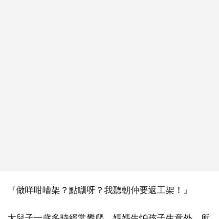
『做咩咁嘈架？點瞓呀？我聽朝仲要返工架！』
大兒子一歲多時經常攀爬，媽媽生怕孩子生意外，所