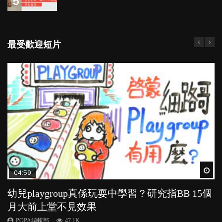
5
最受歡迎短片
Wat
Wat
Wat
Wat
Wat
04:59
03:39
03:02
04:18
04:06
幼兒playgroup真係玩耍中學習？研究指BB 15個
幼稚園遊戲課 如何刺激幼兒自發學習取代獎勵
老公患產後憂鬱症對BB的影響
凡事以BB為中心，就係好爸媽？｜別忽視父母
全職好？在職好？｜全職媽媽與在職媽媽的壓
月大前上堂不見效果
與懲罰？
的身心虛耗
力與價值
POPA編輯部
15.9K
POPA編輯部
POPA編輯部
POPA編輯部
POPA編輯部
47.1K
33.1K
31.5K
25.8K