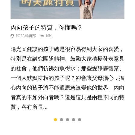
內向孩子的特質，你懂嗎？
夫妻必看！經營婚姻，沒捷徑
新手父母不用怕
想孩子學好外語，點做好？
孩子能力天注定？
POPA編輯部
POPA編輯部
POPA編輯部
POPA編輯部
POPA編輯部
10K
22.9K
16.3K
9.9K
7.9K
陽光又健談的孩子總是很容易得到大家的喜愛，
你是不是也曾經以為只要跟相愛的人結婚，就自
相信許多人初為人父母，由懷孕開始到孩子呱呱
有人話學多種語言越早開始越好，有人卻說一時
很多父母都希望孩子係個「叻仔叻女」，學業別
特別是在講究團隊精神、鼓勵大家積極發表意見
然能走到白頭，但生了孩子卻發現事情不如你所
落地，心中都有數之不盡的問題～這裡一次過集
間太多語言，會令孩子感到混淆，到底誰是誰
太差，日常自理井井有條。這樣的孩子是萬中無
的社會，他們彷彿如魚得水；那些愛靜靜觀察、
料？ 經營婚姻，不如我們想像的簡單，卻也不
合我們以往製作過的相關短片。 這段路讓我們
非？聽聽專家怎樣說，解開語言學習的迷思～...
一，還是魚與熊掌，不能兼得？...
一個人默默耕耘的孩子呢？卻會讓父母擔心，擔
是大家說得那麼難。一起來認識婚姻的真相！...
跟你同行～...
心內向的孩子將不能適應急速變他的世界。內向
者真的不如外向者嗎？還是這只是兩種不同的特
質，各有所長...