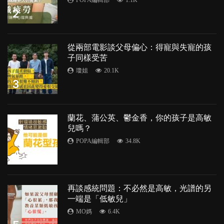
2
從兩部電影談父母偏心：得寵與失寵的孩
子同樣受苦
瓊姐
20.1K
3
蘭花、蒲公英、鬱金香，你的孩子是高敏
兒嗎？
POPA編輯部
34.8K
4
再談感統問題：不必然是高敏，光譜的另
一端是「低敏兒」
MO媽
6.4K