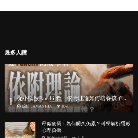
最多人讚
從
小獼猴Panchi 看：依附理論如何培養孩子心理韌性？
1
編輯 SAMANTHA
859
母職疲勞：為何睡久仍累？科學解析隱形
心理負擔
POPA編輯部
1.1K