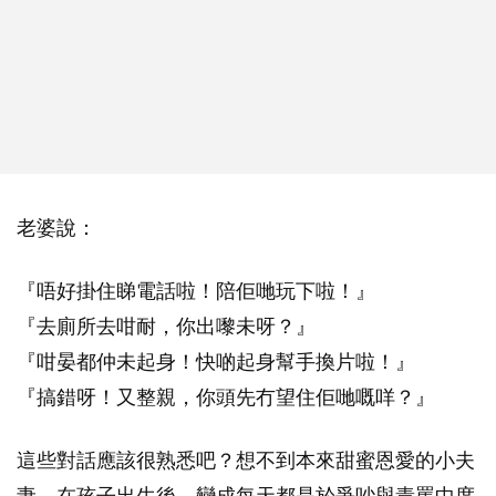
老婆說：
『唔好掛住睇電話啦！陪佢哋玩下啦！』
『去廁所去咁耐，你出嚟未呀？』
『咁晏都仲未起身！快啲起身幫手換片啦！』
『搞錯呀！又整親，你頭先冇望住佢哋嘅咩？』
這些對話應該很熟悉吧？想不到本來甜蜜恩愛的小夫
妻，在孩子出生後，變成每天都是於爭吵與責罵中度