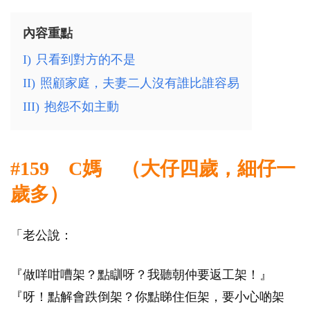
內容重點
I)
只看到對方的不是
II)
照顧家庭，夫妻二人沒有誰比誰容易
III)
抱怨不如主動
#159 C媽 （大仔四歲，細仔一
歲多）
「老公說：
『做咩咁嘈架？點瞓呀？我聽朝仲要返工架！』
『呀！點解會跌倒架？你點睇住佢架，要小心啲架