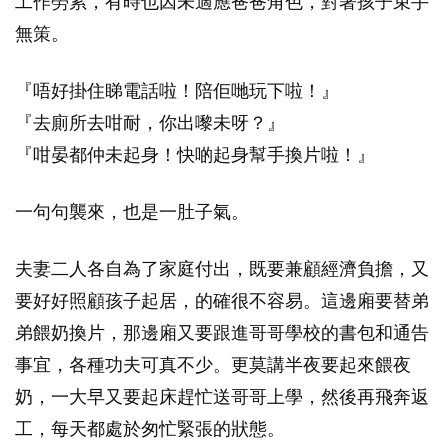
工作勞累，有時也因未適應爸爸角色，對著孩子束手
無策。
『唔好掛住睇電話啦！陪佢哋玩下啦！』
『去廁所去咁耐，你出嚟未呀？』
『咁晏都仲未起身！快啲起身幫手換片啦！』
一句句襲來，也是一肚子氣。
夫妻二人各自為了家庭付出，既要兼顧經濟負擔，又
要好好照顧孩子起居，的確很不容易。這邊廂要替弟
弟餵奶換片，那邊廂又要跟進哥哥學校的書包和通告
事宜，各種功夫可真不少。更莫講半夜要起來餵夜
奶，一大早又要起床趕忙送哥哥上學，然後再飛奔返
工，每天都處於匆忙緊張的狀態。