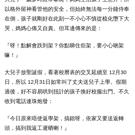
以格外留神看管他的安全，但始終無法每一分鐘侍奉
在側，孩子就剛好在此刻一不小心不慎從梳化墮下大
哭，媽媽心痛又自責。但耳邊傳來的是：
『呀！點解會跌到架？你點睇住佢架，要小心啲架
嘛！』
大兒子放聖誕假，看著校曆表的交叉延續至 12月30
日，所以 12月31日如常叫了丈夫送兒子上學。假期
過後，好不容易哄到扭計的孩子換好校服出門。不久
收到電話連珠炮發：
『今日原來唔使返學架，搞錯呀，依家又要送返轉
頭，搞到我返工遲晒喇！』