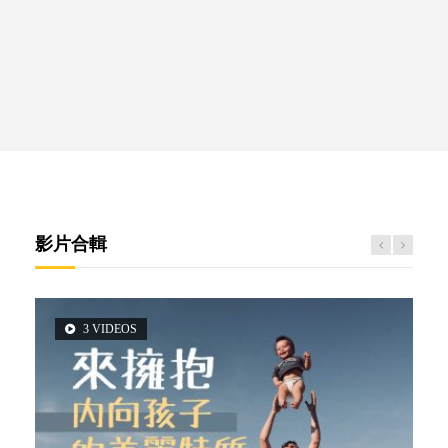
影片合輯
3 VIDEOS
5 VIDEOS
14 VIDEOS
2 VIDEOS
6 VIDEOS