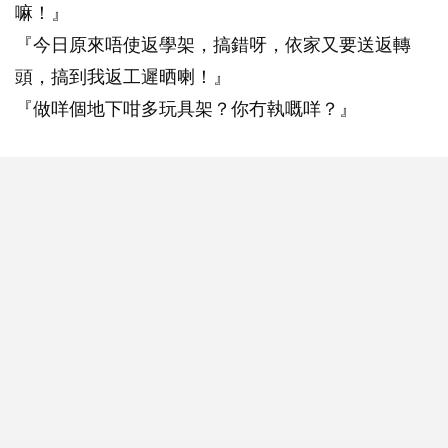
嘛！』
『今日原來唔使返學架，搞錯呀，依家又要送返轉
頭，搞到我返工遲晒喇！』
『做咩個地下咁多玩具架？你冇執嘅咩？』