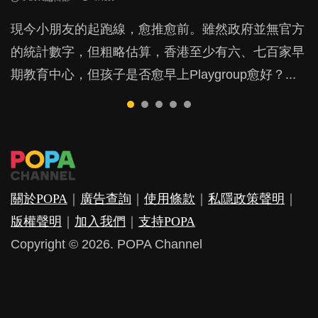
BB出生後，不止媽媽，爸爸也有機會患上產後抑
現今小朋友的起跑線，愈推愈前。雖然政府並無官方
由美國學者所創的 tools of the mind 課程，學生以遊
父母日夜無間、身心俱疲地照顧BB，如何做到正向
許多媽媽心底可能都有一刻掙扎過：究竟全職好，還
鬱，影響日常生活，嚴重的甚至會有自殺，或傷害小
的統計數字，但粗略估算，香港至少有六、七百家早
戲方式學習，學術能力和自制能力亦明顯比其他小朋
教養？部份父母更會為了小朋友放棄自己的嗜好、減
是在職好。雖說每個家庭都有自己的獨特狀況和考慮
朋友的念頭。但為何爸爸患上產後抑鬱往往難以察
期教育中心，但孩子是否愈早上Playgroup愈好？...
友優勝，到底這課程有何特別之處？...
少出席朋友聚會等等，你以為會換來美好的親子關
因素，但原來全職和在職媽媽所養育的子女其實都各
覺？...
係，有助小朋友成長，但原來父母身心虛耗對孩子的
有擅長。...
成長可能有意想不到的影響！...
關於POPA
｜
廣告查詢
｜
使用條款
｜
私隱政策聲明
｜
版權聲明
｜
加入我們
｜
支持POPA
Copyright © 2026. POPA Channel