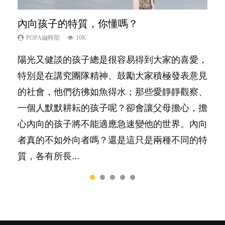
內向孩子的特質，你懂嗎？
愛孩子也別忘了愛自己，父母如何關顧自
夫妻必看！經營婚姻，沒捷徑
想孩子學好外語，點做好？
新手父母不用怕
己的身心靈？
POPA編輯部
POPA編輯部
POPA編輯部
POPA編輯部
10K
22.9K
9.9K
16.3K
POPA編輯部
14.8K
陽光又健談的孩子總是很容易得到大家的喜愛，
你是不是也曾經以為只要跟相愛的人結婚，就自
有人話學多種語言越早開始越好，有人卻說一時
相信許多人初為人父母，由懷孕開始到孩子呱呱
照顧孩子衣食住行、陪同兒女應對功課測驗，還
特別是在講究團隊精神、鼓勵大家積極發表意見
然能走到白頭，但生了孩子卻發現事情不如你所
間太多語言，會令孩子感到混淆，到底誰是誰
落地，心中都有數之不盡的問題～這裡一次過集
要陪玩製造親子時間，尚要處理家中雜項要
的社會，他們彷彿如魚得水；那些愛靜靜觀察、
料？ 經營婚姻，不如我們想像的簡單，卻也不
非？聽聽專家怎樣說，解開語言學習的迷思～...
合我們以往製作過的相關短片。 這段路讓我們
務……當父母的，有千百個任務要做。可惜，有
一個人默默耕耘的孩子呢？卻會讓父母擔心，擔
是大家說得那麼難。一起來認識婚姻的真相！...
跟你同行～...
一樣重要至極的，總被遺漏——關注自己的情緒
心內向的孩子將不能適應急速變他的世界。內向
和心理健康。...
者真的不如外向者嗎？還是這只是兩種不同的特
質，各有所長...