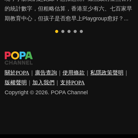
鬱，影響日常生活，嚴重的甚至會有自殺，或傷害小
成吮手指的習慣，大個就很難戒，但原來一刀切阻止
的統計數字，但粗略估算，香港至少有六、七百家早
戲方式學習，學術能力和自制能力亦明顯比其他小朋
是在職好。雖說每個家庭都有自己的獨特狀況和考慮
朋友的念頭。但為何爸爸患上產後抑鬱往往難以察
他們放東西入口，隨時會影響孩子的身心發展？...
期教育中心，但孩子是否愈早上Playgroup愈好？...
友優勝，到底這課程有何特別之處？...
因素，但原來全職和在職媽媽所養育的子女其實都各
覺？...
有擅長。...
關於POPA
｜
廣告查詢
｜
使用條款
｜
私隱政策聲明
｜
版權聲明
｜
加入我們
｜
支持POPA
Copyright © 2026. POPA Channel