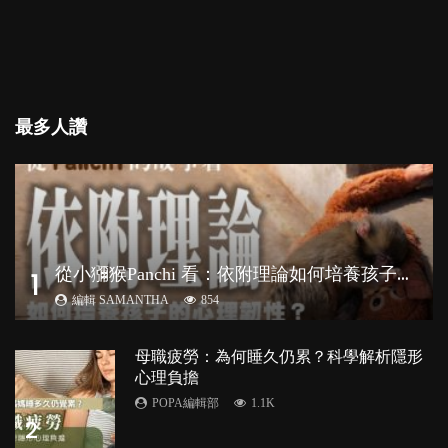
最多人讚
從
小獼猴Panchi 看：依附理論如何培養孩子心理韌性？
1
編輯 SAMANTHA
854
母職疲勞：為何睡久仍累？科學解析隱形
心理負擔
POPA編輯部
1.1K
2