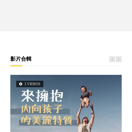
影片合輯
3 VIDEOS
6 VIDEOS
5 VIDEOS
2 VIDEOS
14 VIDEOS