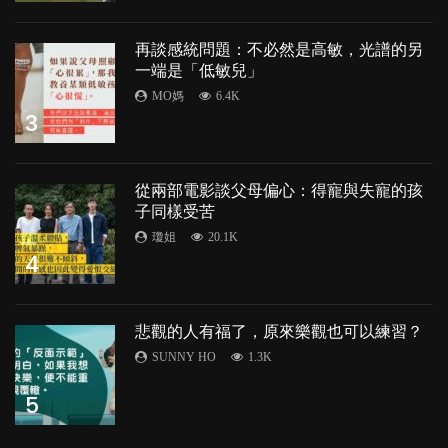
再談感統問題：不必然是高敏，光譜的另
一端是「低敏兒」
MO媽
6.4K
3
從兩部電影談父母偏心：得寵與失寵的孩
子同樣受苦
瓊姐
20.1K
4
悲觀的人有福了，原來樂觀也可以練習？
SUNNY HO
1.3K
5