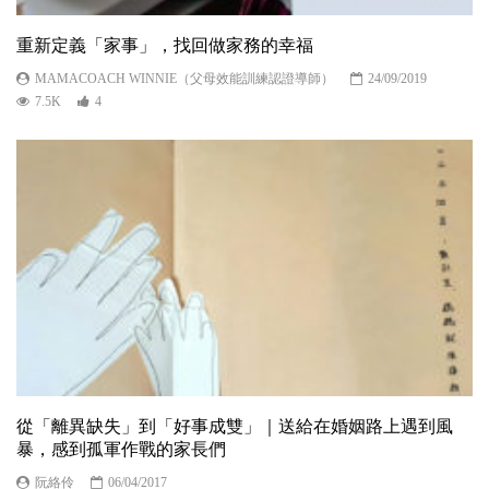
重新定義「家事」，找回做家務的幸福
MAMACOACH WINNIE（父母效能訓練認證導師）
24/09/2019
7.5K
4
從「離異缺失」到「好事成雙」｜送給在婚姻路上遇到風
暴，感到孤軍作戰的家長們
阮絡伶
06/04/2017