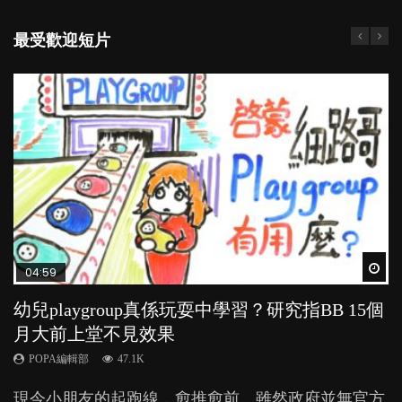
最受歡迎短片
Wat
Wat
Wat
Wat
Wat
04:59
03:39
03:02
04:06
03:41
幼兒playgroup真係玩耍中學習？研究指BB 15個
幼稚園遊戲課 如何刺激幼兒自發學習取代獎勵
老公患產後憂鬱症對BB的影響
全職好？在職好？｜全職媽媽與在職媽媽的壓
BB口腔期乜都放入口，父母該制止還是放手？
月大前上堂不見效果
與懲罰？
力與價值
POPA編輯部
POPA編輯部
15.9K
25.5K
POPA編輯部
POPA編輯部
POPA編輯部
47.1K
33.1K
25.8K
BB出生後，不止媽媽，爸爸也有機會患上產後抑
BB最喜歡隨手拿起什麼都放入口中，有人說一旦養
現今小朋友的起跑線，愈推愈前。雖然政府並無官方
由美國學者所創的 tools of the mind 課程，學生以遊
許多媽媽心底可能都有一刻掙扎過：究竟全職好，還