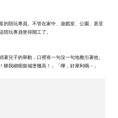
富的陪玩專員。不管在家中、遊戲室、公園、甚至
這陪玩專員便得開工了。
睄著兒子的舉動，口裡有一句沒一句地敷洐著他。
！睇我砌呢個城堡幾高！」「嘩，好犀利喎⋯」