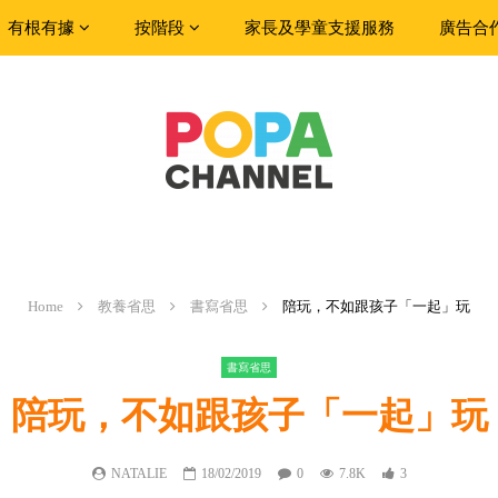
有根有據
按階段
家長及學童支援服務
廣告合
Home
教養省思
書寫省思
陪玩，不如跟孩子「一起」玩
書寫省思
陪玩，不如跟孩子「一起」玩
NATALIE
18/02/2019
0
7.8K
3