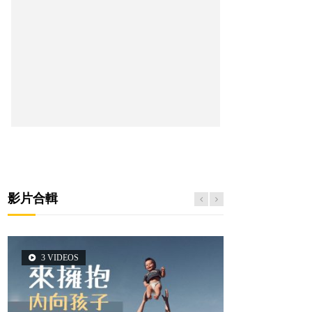
影片合輯
3 VIDEOS
5 VIDEOS
14 VIDEOS
2 VIDEOS
6 VIDEOS