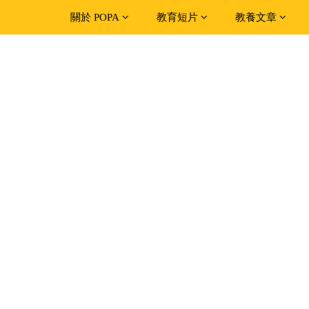
關於 POPA
教育短片
教養文章