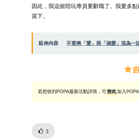
因此，我這個陪玩專員要辭職了。我要多點
當下。
延伸內容
不要將「愛」與「溺愛」混為一
若想收到POPA最新活動詳情，可
加入POPA
按此
3