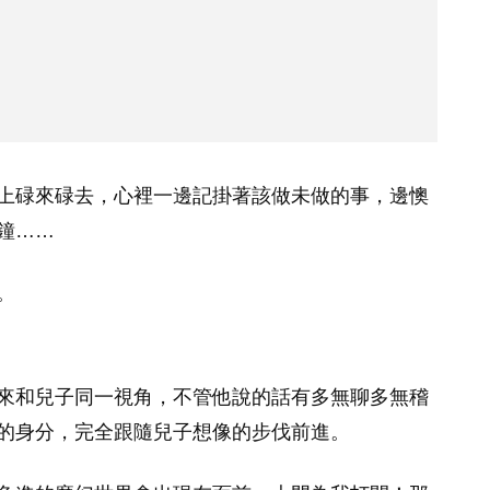
上碌來碌去，心裡一邊記掛著該做未做的事，邊懊
鐘……
。
來和兒子同一視角，不管他說的話有多無聊多無稽
的身分，完全跟隨兒子想像的步伐前進。