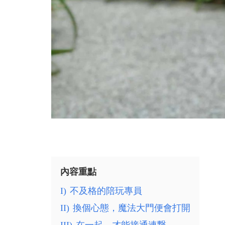
內容重點
I)
不及格的陪玩專員
II)
換個心態，魔法大門便會打開