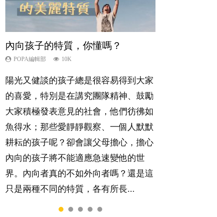
內向孩子的特質，你懂嗎？
夫妻必看！經營婚姻，沒捷徑
新手父母不用怕
想孩子學好外語，點做好？
孩子能力天注定？
POPA編輯部
POPA編輯部
POPA編輯部
POPA編輯部
POPA編輯部
10K
22.9K
16.3K
9.9K
7.9K
陽光又健談的孩子總是很容易得到大家
你是不是也曾經以為只要跟相愛的人結
相信許多人初為人父母，由懷孕開始到
有人話學多種語言越早開始越好，有人
很多父母都希望孩子係個「叻仔叻
的喜愛，特別是在講究團隊精神、鼓勵
婚，就自然能走到白頭，但生了孩子卻
孩子呱呱落地，心中都有數之不盡的問
卻說一時間太多語言，會令孩子感到混
女」，學業別太差，日常自理井井有
大家積極發表意見的社會，他們彷彿如
發現事情不如你所料？ 經營婚姻，不
題～這裡一次過集合我們以往製作過的
淆，到底誰是誰非？聽聽專家怎樣說，
條。這樣的孩子是萬中無一，還是魚與
魚得水；那些愛靜靜觀察、一個人默默
如我們想像的簡單，卻也不是大家說得
相關短片。 這段路讓我們跟你同行～...
解開語言學習的迷思～...
熊掌，不能兼得？...
耕耘的孩子呢？卻會讓父母擔心，擔心
那麼難。一起來認識婚姻的真相！...
內向的孩子將不能適應急速變他的世
界。內向者真的不如外向者嗎？還是這
只是兩種不同的特質，各有所長...