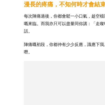
漫長的疼痛，不知何時才會結
每次陣痛過後，你都會鬆一小口氣，趁空檔
嘅來臨。而我亦只可以盡量同你講：「走㗎
話。
陣痛嘅初段，你都仲有少少反應，識應下我
嘢。