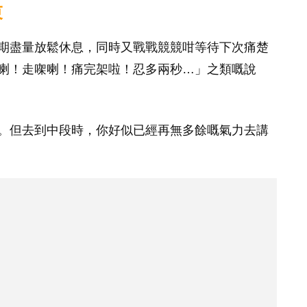
束
期盡量放鬆休息，同時又戰戰競競咁等待下次痛楚
喇！走㗎喇！痛完架啦！忍多兩秒…」之類嘅說
。但去到中段時，你好似已經再無多餘嘅氣力去講