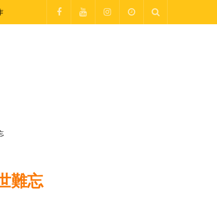
作
忘
世難忘