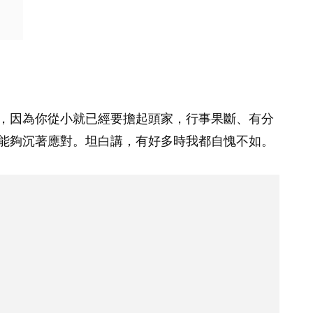
，因為你從小就已經要擔起頭家，行事果斷、有分
能夠沉著應對。坦白講，有好多時我都自愧不如。