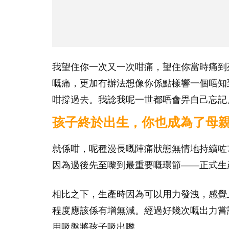
我望住你一次又一次咁痛，望住你當時痛到
嘅痛，更加冇辦法想像你係點樣響一個唔知
咁撐過去。我諗我呢一世都唔會畀自己忘記
孩子終於出生，你也成為了母
就係咁，呢種漫長嘅陣痛狀態無情地持續咗
因為過後先至嚟到最重要嘅環節——正式生
相比之下，生產時因為可以用力發洩，感覺
程度應該係有增無減。經過好幾次嘅出力嘗
用吸盤將孩子吸出嚟。