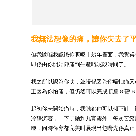
我無法想像的痛，讓你失去了
但我諗喺我認識你嘅呢十幾年裡面，我覺得
即係由你開始陣痛到生產嘅呢段時間了。
我之所以認為你叻，並唔係因為你唔怕痛又
正因為你怕痛，但仍然可以完成順產 8 磅 
起初你未開始痛時，我哋都仲可以傾下計，
冷靜沉著，一下子拋到九宵雲外。每次宮縮
嚟，同時你亦都完美咁展現出乜嘢先係真正