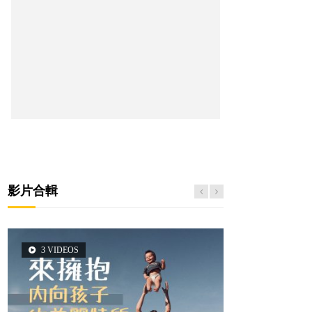
影片合輯
3 VIDEOS
6 VIDEOS
6 VIDEOS
5 VIDEOS
2 VIDEOS