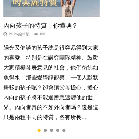
內向孩子的特質，你懂嗎？
孩子能力天注定？
愛孩子也別忘了愛自己，父母如何
夫妻必看！經營婚姻，沒捷徑
想孩子學好外語，點做好？
關顧自己的身心靈？
POPA編輯部
POPA編輯部
POPA編輯部
POPA編輯部
10K
7.9K
22.9K
9.9K
POPA編輯部
14.8K
陽光又健談的孩子總是很容易得到大家
很多父母都希望孩子係個「叻仔叻
你是不是也曾經以為只要跟相愛的人結
有人話學多種語言越早開始越好，有人
照顧孩子衣食住行、陪同兒女應對功課
的喜愛，特別是在講究團隊精神、鼓勵
女」，學業別太差，日常自理井井有
婚，就自然能走到白頭，但生了孩子卻
卻說一時間太多語言，會令孩子感到混
測驗，還要陪玩製造親子時間，尚要處
大家積極發表意見的社會，他們彷彿如
條。這樣的孩子是萬中無一，還是魚與
發現事情不如你所料？ 經營婚姻，不
淆，到底誰是誰非？聽聽專家怎樣說，
理家中雜項要務……當父母的，有千百
魚得水；那些愛靜靜觀察、一個人默默
熊掌，不能兼得？...
如我們想像的簡單，卻也不是大家說得
解開語言學習的迷思～...
個任務要做。可惜，有一樣重要至極
耕耘的孩子呢？卻會讓父母擔心，擔心
那麼難。一起來認識婚姻的真相！...
的，總被遺漏——關注自己的情緒和心
內向的孩子將不能適應急速變他的世
理健康。...
界。內向者真的不如外向者嗎？還是這
只是兩種不同的特質，各有所長...