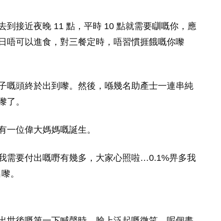
接近夜晚 11 點，平時 10 點就需要瞓嘅你，應
日唔可以進食，對三餐定時，唔習慣捱餓嘅你嚟
子嘅頭終於出到嚟。然後，喺幾名助產士一連串純
嚟了。
有一位偉大媽媽嘅誕生。
需要付出嘅嘢有幾多，大家心照啦…0.1%畀多我
出嚟。
出世後嘅第一下喊聲時，臉上泛起嘅微笑，呢個畫