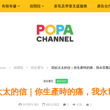
有根有據
按階段
家長及學童支援服務
廣告合
Home
按階段
初生嬰兒
寫給太太的信｜你生產時的痛，我永世難
初生嬰兒
書寫省思
太太的信｜你生產時的痛，我永
SUNNY HO
04/11/2022
1
4.1K
2