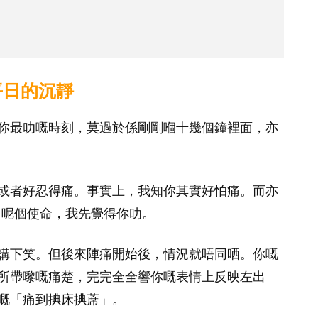
平日的沉靜
你最叻嘅時刻，莫過於係剛剛嗰十幾個鐘裡面，亦
或者好忍得痛。事實上，我知你其實好怕痛。而亦
B 呢個使命，我先覺得你叻。
講下笑。但後來陣痛開始後，情況就唔同晒。你嘅
所帶嚟嘅痛楚，完完全全響你嘅表情上反映左出
嘅「痛到捵床捵蓆」。