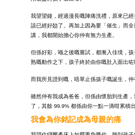
我望望鐘，經過漫長嘅陣痛洗禮，原來已經去到
該已經好攰了。再加上因為要「催生」而全
講，我都開始擔心你仲有無力生產。
但係好彩，喺之後嘅嘗試，都漸入佳境，孩
熟嘅動作之下，孩子終於由你嘅肚入面出咗
而我所見證到嘅，唔單止係孩子嘅誕生，仲
雖然仲有我成為爸爸，但係由懷胎到生產，我
了，其餘 99.9% 都係由你一點一滴咁累積
我會為你銘記成為母親的痛
我望住瞓響產床上如釋重負嘅你，聽到孩子