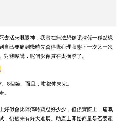
死去活來嘅眼神，我實在無法想像呢種係一種點樣
到自己要痛到幾時先會停嘅心理狀態下一次又一次
。對我嚟講，呢個影像實在太衝擊了。
親
7、8個鐘。而且，咁都仲未完。
產。
上好似會比陣痛時齋忍好少少，但係實際上，痛嘅
試，仍然未有好大進展。助產士開始商量是否要產