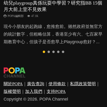
幼兒playgroup真係玩耍中學習？研究指BB 15個
幼稚園遊戲課 如何刺激幼兒自發學習取代獎勵
老公患產後憂鬱症對BB的影響
全職好？在職好？｜全職媽媽與在職媽媽的壓
BB口腔期乜都放入口，父母該制止還是放手？
月大前上堂不見效果
與懲罰？
力與價值
POPA編輯部
POPA編輯部
15.9K
25.5K
POPA編輯部
POPA編輯部
POPA編輯部
47.1K
33.1K
25.8K
BB出生後，不止媽媽，爸爸也有機會患上產後抑
BB最喜歡隨手拿起什麼都放入口中，有人說一旦養
現今小朋友的起跑線，愈推愈前。雖然政府並無官方
由美國學者所創的 tools of the mind 課程，學生以遊
許多媽媽心底可能都有一刻掙扎過：究竟全職好，還
鬱，影響日常生活，嚴重的甚至會有自殺，或傷害小
成吮手指的習慣，大個就很難戒，但原來一刀切阻止
的統計數字，但粗略估算，香港至少有六、七百家早
戲方式學習，學術能力和自制能力亦明顯比其他小朋
是在職好。雖說每個家庭都有自己的獨特狀況和考慮
朋友的念頭。但為何爸爸患上產後抑鬱往往難以察
他們放東西入口，隨時會影響孩子的身心發展？...
期教育中心，但孩子是否愈早上Playgroup愈好？...
友優勝，到底這課程有何特別之處？...
因素，但原來全職和在職媽媽所養育的子女其實都各
覺？...
有擅長。...
關於POPA
｜
廣告查詢
｜
使用條款
｜
私隱政策聲明
｜
版權聲明
｜
加入我們
｜
支持POPA
Copyright © 2026. POPA Channel