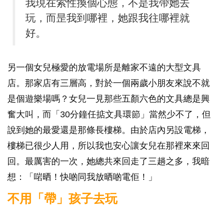
我現在索性換個心態，不是我帶她去
玩，而昰我到哪裡，她跟我往哪裡就
好。
另一個女兒極愛的放電場所是離家不遠的大型文具
店。那家店有三層高，對於一個兩歲小朋友來說不就
是個遊樂場嗎？女兒一見那些五顏六色的文具總是興
奮大叫，而「30分鐘任掂文具環節」當然少不了，但
說到她的最愛還是那條長樓梯。由於店內另設電梯，
樓梯已很少人用，所以我也安心讓女兒在那裡來來回
回。最厲害的一次，她總共來回走了三趟之多，我暗
想：「啱晒！快啲同我放晒啲電佢！」
不用「帶」孩子去玩