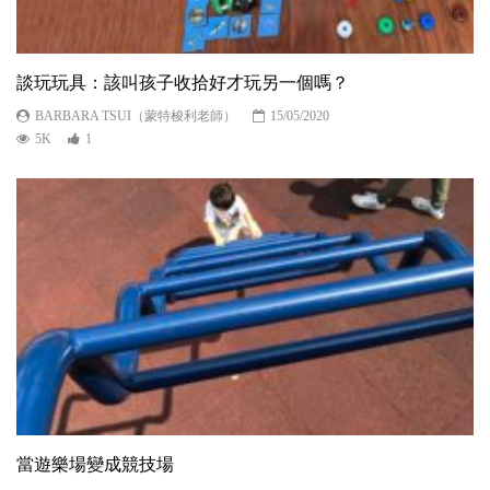
談玩玩具：該叫孩子收拾好才玩另一個嗎？
BARBARA TSUI（蒙特梭利老師）
15/05/2020
5K
1
當遊樂場變成競技場