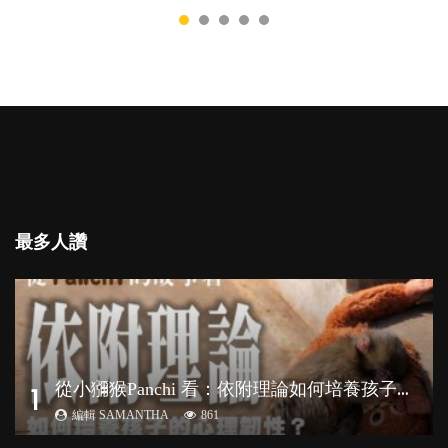
心內向的孩子將不能適應急速變他的世界。內向
者真的不如外向者嗎？還是這只是兩種不同的特
質，各有所長...
最多人讚
從
小獼猴Panchi 看：依附理論如何培養孩子心理韌性？
1
編輯 SAMANTHA
861