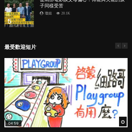
子同樣受苦
瓊姐
20.1K
5
最受歡迎短片
Wat
Wat
Wat
Wat
Wat
04:59
03:39
03:02
04:06
03:41