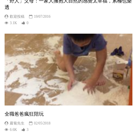
「野人」父母：一家人擁抱大自然的感覺太幸福，累極也樂
透
歡迎投稿
19/07/2016
3.1K
0
全職爸爸瘋狂陪玩
蘿蔔先生
02/05/2018
6.6K
3