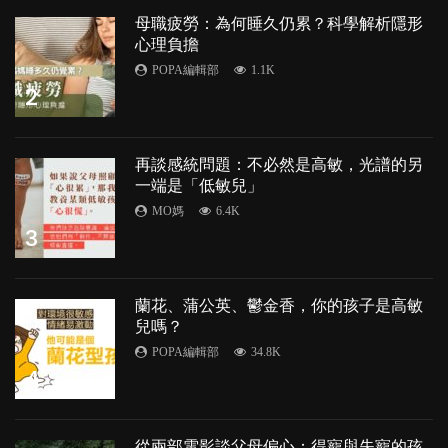
母職疲勞：為何睡久仍累？科學解析隱形
心理負擔
POPA編輯部
1.1K
2
再談感統問題：不必然是高敏，光譜的另
一端是「低敏兒」
MO媽
6.4K
3
蘭花、蒲公英、鬱金香，你的孩子是高敏
兒嗎？
POPA編輯部
34.8K
4
從兩部電影談父母偏心：得寵與失寵的孩