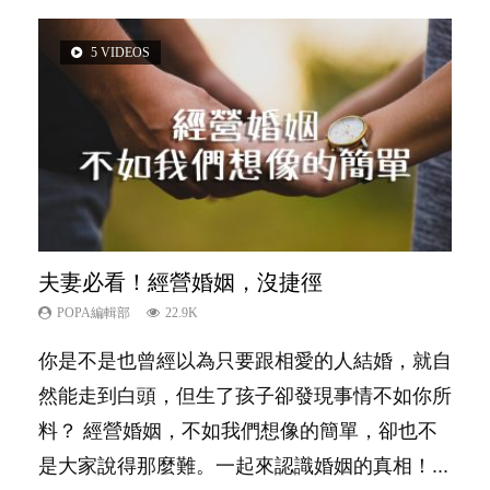
5 VIDEOS
3 VIDEOS
14 VIDEOS
2 VIDEOS
6 VIDEOS
夫妻必看！經營婚姻，沒捷徑
內向孩子的特質，你懂嗎？
新手父母不用怕
想孩子學好外語，點做好？
孩子能力天注定？
POPA編輯部
POPA編輯部
POPA編輯部
POPA編輯部
POPA編輯部
22.9K
10K
16.3K
9.9K
7.9K
你是不是也曾經以為只要跟相愛的人結婚，就自
陽光又健談的孩子總是很容易得到大家的喜愛，
相信許多人初為人父母，由懷孕開始到孩子呱呱
有人話學多種語言越早開始越好，有人卻說一時
很多父母都希望孩子係個「叻仔叻女」，學業別
然能走到白頭，但生了孩子卻發現事情不如你所
特別是在講究團隊精神、鼓勵大家積極發表意見
落地，心中都有數之不盡的問題～這裡一次過集
間太多語言，會令孩子感到混淆，到底誰是誰
太差，日常自理井井有條。這樣的孩子是萬中無
料？ 經營婚姻，不如我們想像的簡單，卻也不
的社會，他們彷彿如魚得水；那些愛靜靜觀察、
合我們以往製作過的相關短片。 這段路讓我們
非？聽聽專家怎樣說，解開語言學習的迷思～...
一，還是魚與熊掌，不能兼得？...
是大家說得那麼難。一起來認識婚姻的真相！...
一個人默默耕耘的孩子呢？卻會讓父母擔心，擔
跟你同行～...