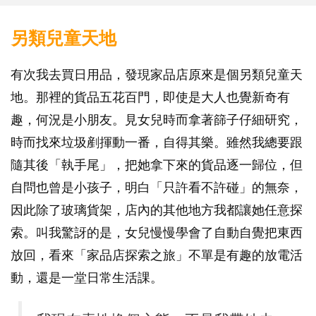
另類兒童天地
有次我去買日用品，發現家品店原來是個另類兒童天
地。那裡的貨品五花百門，即使是大人也覺新奇有
趣，何況是小朋友。見女兒時而拿著篩子仔細研究，
時而找來垃圾剷揮動一番，自得其樂。雖然我總要跟
隨其後「執手尾」，把她拿下來的貨品逐一歸位，但
自問也曾是小孩子，明白「只許看不許碰」的無奈，
因此除了玻璃貨架，店內的其他地方我都讓她任意探
索。叫我驚訝的是，女兒慢慢學會了自動自覺把東西
放回，看來「家品店探索之旅」不單是有趣的放電活
動，還是一堂日常生活課。