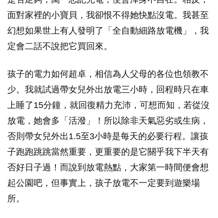
面對家裡的小寶貝，我卻恨不得她快點沒電。我甚至
幻想如果世上有人發明了「全自動細路放電機」，我
定會二話不說把它買回來。
孩子的電力如何超卓，相信為人父母的各位也領教不
少。我就試過帶女兒外出放電三小時，回程時只在車
上睡了15分鐘，就回復精力充沛，可想而知，若從沒
放電，她會多「活潑」！所以除非天氣惡劣或生病，
否則帶女兒外出1.5至3小時是每天的必要行程。讓孩
子跑跑跳跳當然重要，更重要的是它關乎我下半天有
否好日子過！而說到放電熱點，大家第一時間便會想
起公園吧，但事實上，孩子放電不一定要到遊樂場
所。