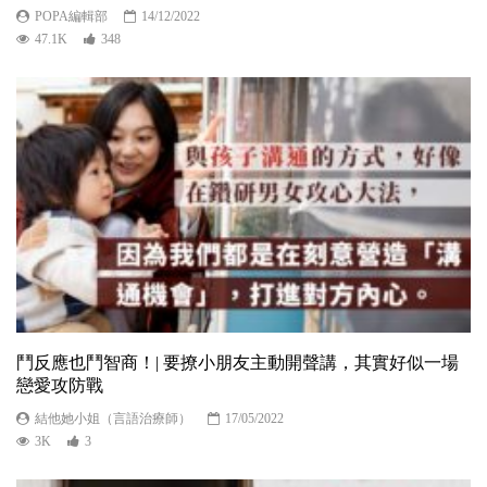
POPA編輯部
14/12/2022
47.1K
348
鬥反應也鬥智商！| 要撩小朋友主動開聲講，其實好似一場
戀愛攻防戰
結他她小姐（言語治療師）
17/05/2022
3K
3