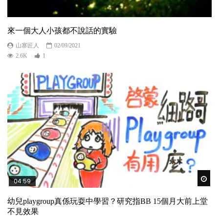
來一個大人小孩都不說話的實驗
山寨匠人
02/09/2021
2.6K
1
Wat
04:59
幼兒playgroup真係玩耍中學習？研究指BB 15個月大前上堂
不見效果