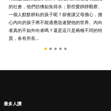
要陪玩製造親子時間，尚要處理家中雜項要
的社會，他們彷彿如魚得水；那些愛靜靜觀察、
非？聽聽專家怎樣說，解開語言學習的迷思～...
料？ 經營婚姻，不如我們想像的簡單，卻也不
一，還是魚與熊掌，不能兼得？...
務……當父母的，有千百個任務要做。可惜，有
一個人默默耕耘的孩子呢？卻會讓父母擔心，擔
是大家說得那麼難。一起來認識婚姻的真相！...
一樣重要至極的，總被遺漏——關注自己的情緒
心內向的孩子將不能適應急速變他的世界。內向
和心理健康。...
者真的不如外向者嗎？還是這只是兩種不同的特
質，各有所長...
最多人讚