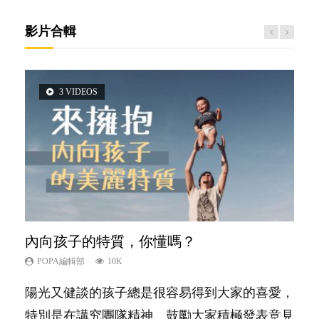
影片合輯
3 VIDEOS
2 VIDEOS
5 VIDEOS
6 VIDEOS
6 VIDEOS
內向孩子的特質，你懂嗎？
想孩子學好外語，點做好？
夫妻必看！經營婚姻，沒捷徑
孩子能力天注定？
愛孩子也別忘了愛自己，父母如何關顧自
己的身心靈？
POPA編輯部
POPA編輯部
POPA編輯部
POPA編輯部
10K
9.9K
22.9K
7.9K
POPA編輯部
14.8K
陽光又健談的孩子總是很容易得到大家的喜愛，
有人話學多種語言越早開始越好，有人卻說一時
你是不是也曾經以為只要跟相愛的人結婚，就自
很多父母都希望孩子係個「叻仔叻女」，學業別
照顧孩子衣食住行、陪同兒女應對功課測驗，還
特別是在講究團隊精神、鼓勵大家積極發表意見
間太多語言，會令孩子感到混淆，到底誰是誰
然能走到白頭，但生了孩子卻發現事情不如你所
太差，日常自理井井有條。這樣的孩子是萬中無