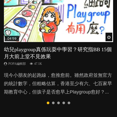
Wat
Wat
Wat
Wat
Wat
04:59
03:39
03:02
04:06
04:18
幼兒playgroup真係玩耍中學習？研究指BB 15個
幼稚園遊戲課 如何刺激幼兒自發學習取代獎勵
老公患產後憂鬱症對BB的影響
全職好？在職好？｜全職媽媽與在職媽媽的壓
凡事以BB為中心，就係好爸媽？｜別忽視父母
月大前上堂不見效果
與懲罰？
力與價值
的身心虛耗
POPA編輯部
15.9K
POPA編輯部
POPA編輯部
POPA編輯部
POPA編輯部
47.1K
33.1K
25.8K
31.5K
BB出生後，不止媽媽，爸爸也有機會患上產後抑
現今小朋友的起跑線，愈推愈前。雖然政府並無官方
由美國學者所創的 tools of the mind 課程，學生以遊
許多媽媽心底可能都有一刻掙扎過：究竟全職好，還
父母日夜無間、身心俱疲地照顧BB，如何做到正向
鬱，影響日常生活，嚴重的甚至會有自殺，或傷害小
的統計數字，但粗略估算，香港至少有六、七百家早
戲方式學習，學術能力和自制能力亦明顯比其他小朋
是在職好。雖說每個家庭都有自己的獨特狀況和考慮
教養？部份父母更會為了小朋友放棄自己的嗜好、減
朋友的念頭。但為何爸爸患上產後抑鬱往往難以察
期教育中心，但孩子是否愈早上Playgroup愈好？...
友優勝，到底這課程有何特別之處？...
因素，但原來全職和在職媽媽所養育的子女其實都各
少出席朋友聚會等等，你以為會換來美好的親子關
覺？...
有擅長。...
係，有助小朋友成長，但原來父母身心虛耗對孩子的
成長可能有意想不到的影響！...