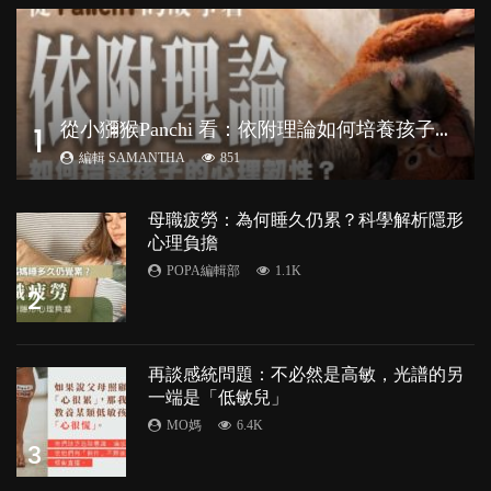
從
小獼猴Panchi 看：依附理論如何培養孩子心理韌性？
1
編輯 SAMANTHA
851
母職疲勞：為何睡久仍累？科學解析隱形
心理負擔
POPA編輯部
1.1K
2
再談感統問題：不必然是高敏，光譜的另
一端是「低敏兒」
MO媽
6.4K
3