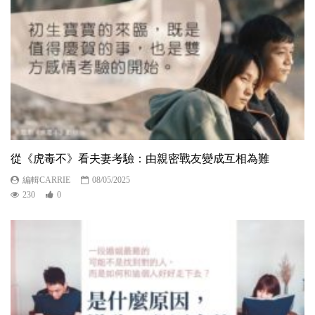
從《虎毒不》看夫妻考驗：由親密戰友變成互相為難
編輯CARRIE
08/05/2025
230
0