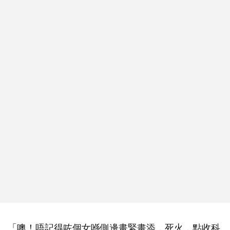
「噢！唔記得咗個女喺側邊畫緊畫添，死火，點收科