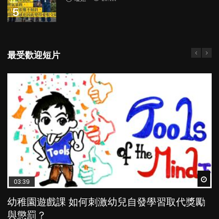
5
最受歡迎短片
Wat
Wat
Wat
Wat
Wat
03:39
04:59
03:02
04:06
04:18
幼稚園遊戲課 如何刺激幼兒自發學習取代獎勵
幼兒playgroup真係玩耍中學習？研究指BB 15個
老公患產後憂鬱症對BB的影響
全職好？在職好？｜全職媽媽與在職媽媽的壓
凡事以BB為中心，就係好爸媽？｜別忽視父母
與懲罰？
月大前上堂不見效果
力與價值
的身心虛耗
POPA編輯部
15.9K