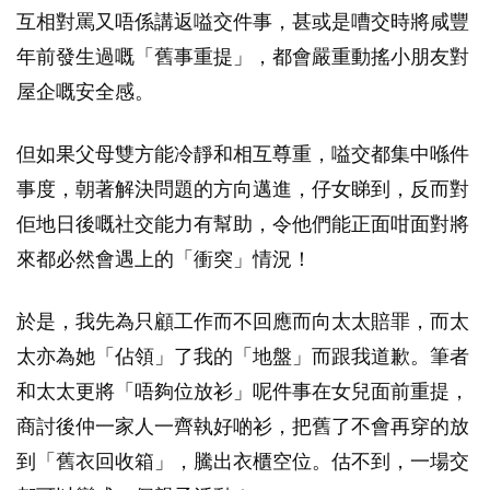
互相對罵又唔係講返嗌交件事，甚或是嘈交時將咸豐
年前發生過嘅「舊事重提」，都會嚴重動搖小朋友對
屋企嘅安全感。
但如果父母雙方能冷靜和相互尊重，嗌交都集中喺件
事度，朝著解決問題的方向邁進，仔女睇到，反而對
佢地日後嘅社交能力有幫助，令他們能正面咁面對將
來都必然會遇上的「衝突」情況！
於是，我先為只顧工作而不回應而向太太賠罪，而太
太亦為她「佔領」了我的「地盤」而跟我道歉。筆者
和太太更將「唔夠位放衫」呢件事在女兒面前重提，
商討後仲一家人一齊執好啲衫，把舊了不會再穿的放
到「舊衣回收箱」，騰出衣櫃空位。估不到，一場交