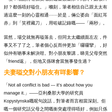
好？都係唔好嗌住。」嗰刻，筆者相信自己跟太太有
過這麼一刻的心靈相通⋯⋯於是，倆公婆由「面紅耳
赤」到「笑裡藏刀」，用咗破記錄嘅——「兩秒」。
當然，場交就無再嗌落去，但同太太繼續面左左，件
事又不了了之，筆者個心反而仲更加「囉囉攣」，好
似仲有啲事未解決咁。對小朋友黎講，睇見父母突然
「friend返」，佢地又係咪會當無事發生過？
夫妻嗌交對小朋友有咩影響？
「Not all conflict is bad — it’s about how you
manage it.」——亞利桑那大學的研究員
Kopystynska嘅呢句說話，對筆者而言相當深刻。佢
嘅一個研究話父母之間嘅衝突處理得唔好，例如只係