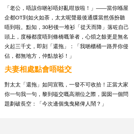
「老公，唔該你啲衫唔好亂咁放啦！」——當你喺屋
企都OT到如火如荼，太太呢聲最後通牒當然係扮聽
唔到啦。點知，30秒後一堆衫「從天而降」落咗自己
頭上，度極都度唔到條橋嘅筆者，心煩之餘更是無名
火起三千丈，即刻「還拖」：「我啲櫃桶一路畀你侵
佔，都無地方，仲點放衫！」
夫妻相處點會唔嗌交
對太太「還拖」如同宣戰，一發不可收拾！正當大家
你一句我一句，黎到嗌交嘅高潮位之際，囡囡一個問
題劃破長空：「今次邊個曳曳豬俾人鬧？」