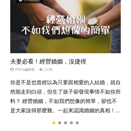
5 VIDEOS
3 VIDEOS
14 VIDEOS
2 VIDEOS
6 VIDEOS
夫妻必看！經營婚姻，沒捷徑
內向孩子的特質，你懂嗎？
新手父母不用怕
想孩子學好外語，點做好？
孩子能力天注定？
POPA編輯部
POPA編輯部
POPA編輯部
POPA編輯部
POPA編輯部
22.9K
10K
16.3K
9.9K
7.9K
你是不是也曾經以為只要跟相愛的人結婚，就自
陽光又健談的孩子總是很容易得到大家的喜愛，
相信許多人初為人父母，由懷孕開始到孩子呱呱
有人話學多種語言越早開始越好，有人卻說一時
很多父母都希望孩子係個「叻仔叻女」，學業別
然能走到白頭，但生了孩子卻發現事情不如你所
特別是在講究團隊精神、鼓勵大家積極發表意見
落地，心中都有數之不盡的問題～這裡一次過集
間太多語言，會令孩子感到混淆，到底誰是誰
太差，日常自理井井有條。這樣的孩子是萬中無
料？ 經營婚姻，不如我們想像的簡單，卻也不
的社會，他們彷彿如魚得水；那些愛靜靜觀察、
合我們以往製作過的相關短片。 這段路讓我們
非？聽聽專家怎樣說，解開語言學習的迷思～...
一，還是魚與熊掌，不能兼得？...
是大家說得那麼難。一起來認識婚姻的真相！...
一個人默默耕耘的孩子呢？卻會讓父母擔心，擔
跟你同行～...
心內向的孩子將不能適應急速變他的世界。內向
者真的不如外向者嗎？還是這只是兩種不同的特