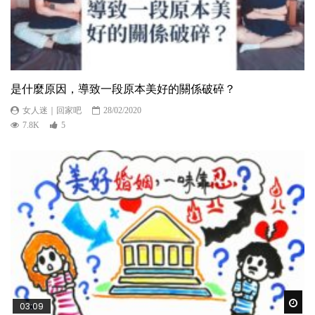
是什麼原因，導致一段原本美好的關係破碎？
女人迷｜回家吧
28/02/2020
7.8K
5
Wat
03:09