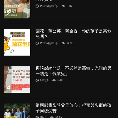
POPA編輯部
1.1K
2
蘭花、蒲公英、鬱金香，你的孩子是高敏
兒嗎？
POPA編輯部
34.9K
3
再談感統問題：不必然是高敏，光譜的另
一端是「低敏兒」
MO媽
6.4K
4
從兩部電影談父母偏心：得寵與失寵的孩
子同樣受苦
瓊姐
20.1K