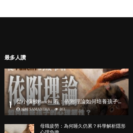
質，各有所長...
最多人讚
從
小獼猴Panchi 看：依附理論如何培養孩子心理韌性？
1
編輯 SAMANTHA
863
母職疲勞：為何睡久仍累？科學解析隱形
心理負擔