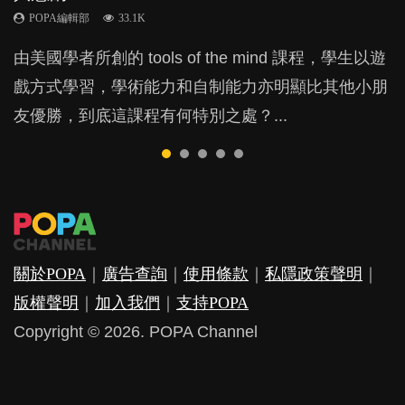
POPA編輯部
POPA編輯部
POPA編輯部
POPA編輯部
33.1K
47.1K
25.8K
31.5K
BB出生後，不止媽媽，爸爸也有機會患上產後抑
由美國學者所創的 tools of the mind 課程，學生以遊
現今小朋友的起跑線，愈推愈前。雖然政府並無官方
許多媽媽心底可能都有一刻掙扎過：究竟全職好，還
父母日夜無間、身心俱疲地照顧BB，如何做到正向
鬱，影響日常生活，嚴重的甚至會有自殺，或傷害小
戲方式學習，學術能力和自制能力亦明顯比其他小朋
的統計數字，但粗略估算，香港至少有六、七百家早
是在職好。雖說每個家庭都有自己的獨特狀況和考慮
教養？部份父母更會為了小朋友放棄自己的嗜好、減
朋友的念頭。但為何爸爸患上產後抑鬱往往難以察
友優勝，到底這課程有何特別之處？...
期教育中心，但孩子是否愈早上Playgroup愈好？...
因素，但原來全職和在職媽媽所養育的子女其實都各
少出席朋友聚會等等，你以為會換來美好的親子關
覺？...
有擅長。...
係，有助小朋友成長，但原來父母身心虛耗對孩子的
成長可能有意想不到的影響！...
關於POPA
｜
廣告查詢
｜
使用條款
｜
私隱政策聲明
｜
版權聲明
｜
加入我們
｜
支持POPA
Copyright © 2026. POPA Channel