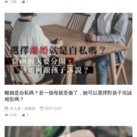
1.6K
1
離婚是自私嗎？若一個母親受傷了，她可以選擇對孩子坦誠
相告嗎？
女人迷｜回家吧
06/07/2020
6.6K
2