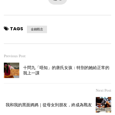
TAGS
金錢觀念
Previous Post
十問九「唔知」的唐氏女孩：特別的她給正常的
我上一課
Next Post
我和我的黑面媽媽｜從母女到朋友，終成為戰友