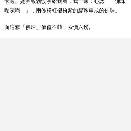
卡通。她興致勃勃拿給我看，我一睇，心諗：「佛珠
嚟㗎喎…」，兩條粉紅襯粉紫的膠珠串成的佛珠。
而這套「佛珠」價值不菲，索價六鎊。