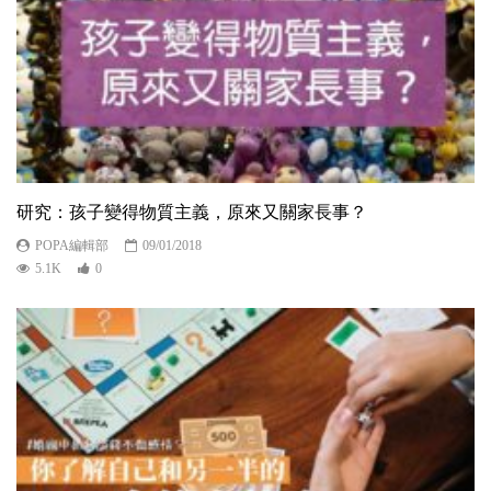
研究：孩子變得物質主義，原來又關家長事？
POPA編輯部
09/01/2018
5.1K
0