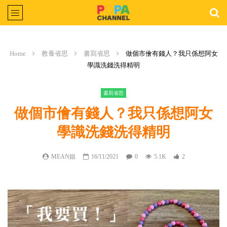
Home
教養省思
書寫省思
做個市儈有錢人？我只係想阿女
學識洗錢洗得精明
書寫省思
做個市儈有錢人？我只係想阿女
學識洗錢洗得精明
MEAN姐
16/11/2021
0
5.1K
2