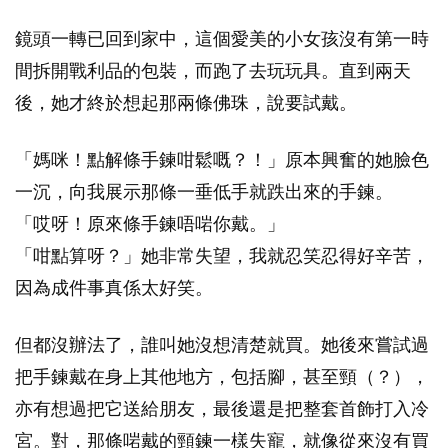
鏡頭一轉已回到家中，這個愛美的小女孩沒有第一時
間拆開戰利品的包裝，而跑了去玩玩具。直到兩天
後，她才終於想起那兩條佛珠，說要試戴。
「媽咪！點解條手鍊咁鬆嘅？！」原本興奮的她臉色
一沉，向我展示那條一垂低手就跌出來的手鍊。
「哎呀！原來條手鍊唔啱你戴。」
「咁點算呀？」她非常失望，我就忍笑忍得好辛苦，
因為成件事真係太好笑。
但都沒辦法了，誰叫她沒想清楚就買。她後來嘗試過
把手鍊戴在身上其他地方，包括腳，甚至頸（？），
亦有想過把它送給朋友，最後還是把整套首飾打入冷
宮。對，那條啱戴的頸鍊一樣失寵，就像從來沒有買