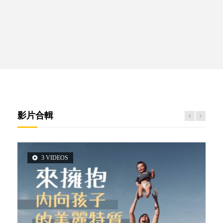
影片合輯
3 VIDEOS
2 VIDEOS
5 VIDEOS
14 VIDEOS
6 VIDEOS