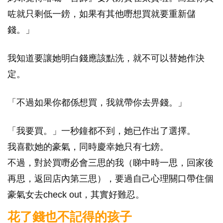
咗就只剩低一鎊，如果有其他嘢想買就要重新儲
錢。」
我知道要讓她明白錢應該點洗，就不可以替她作決
定。
「不過如果你都係想買，我就帶你去畀錢。」
「我要買。」一秒鐘都不到，她已作出了選擇。
我喜歡她的豪氣，同時慶幸她只有七鎊。
不過，對於買嘢必會三思的我（睇中時一思，回家後
再思，返回店內第三思），要過自己心理關口帶住個
豪氣女去check out，其實好難忍。
花了錢也不記得的孩子