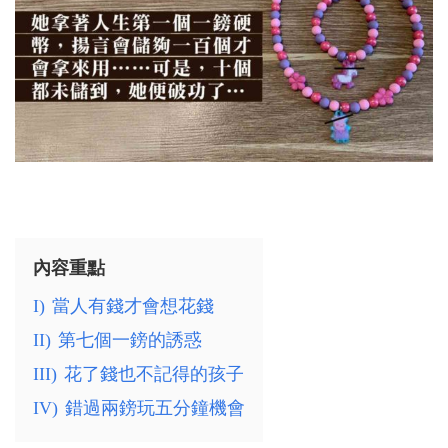
內容重點
I)
當人有錢才會想花錢
II)
第七個一鎊的誘惑
III)
花了錢也不記得的孩子
IV)
錯過兩鎊玩五分鐘機會