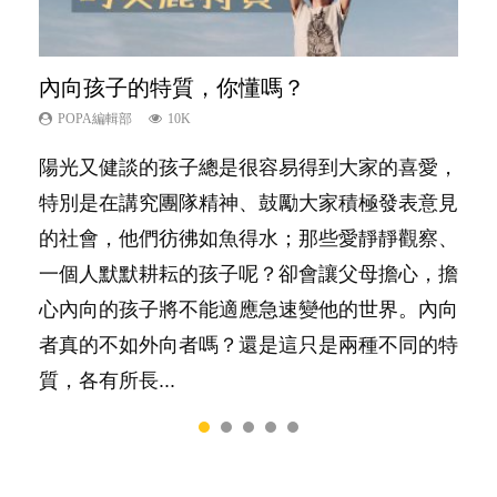
內向孩子的特質，你懂嗎？
想孩子學好外語，點做好？
夫妻必看！經營婚姻，沒捷徑
新手父母不用怕
孩子能力天注定？
POPA編輯部
POPA編輯部
POPA編輯部
POPA編輯部
POPA編輯部
10K
9.9K
22.9K
16.3K
7.9K
陽光又健談的孩子總是很容易得到大家的喜愛，
有人話學多種語言越早開始越好，有人卻說一時
你是不是也曾經以為只要跟相愛的人結婚，就自
相信許多人初為人父母，由懷孕開始到孩子呱呱
很多父母都希望孩子係個「叻仔叻女」，學業別
特別是在講究團隊精神、鼓勵大家積極發表意見
間太多語言，會令孩子感到混淆，到底誰是誰
然能走到白頭，但生了孩子卻發現事情不如你所
落地，心中都有數之不盡的問題～這裡一次過集
太差，日常自理井井有條。這樣的孩子是萬中無
的社會，他們彷彿如魚得水；那些愛靜靜觀察、
非？聽聽專家怎樣說，解開語言學習的迷思～...
料？ 經營婚姻，不如我們想像的簡單，卻也不
合我們以往製作過的相關短片。 這段路讓我們
一，還是魚與熊掌，不能兼得？...
一個人默默耕耘的孩子呢？卻會讓父母擔心，擔
是大家說得那麼難。一起來認識婚姻的真相！...
跟你同行～...
心內向的孩子將不能適應急速變他的世界。內向
者真的不如外向者嗎？還是這只是兩種不同的特
質，各有所長...