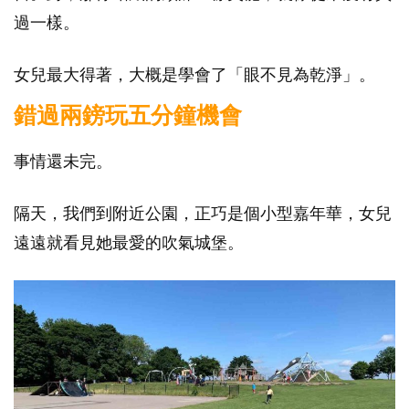
過一樣。
女兒最大得著，大概是學會了「眼不見為乾淨」。
錯過兩鎊玩五分鐘機會
事情還未完。
隔天，我們到附近公園，正巧是個小型嘉年華，女兒
遠遠就看見她最愛的吹氣城堡。