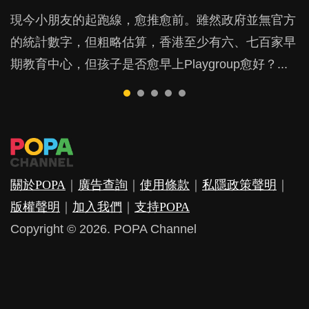
BB出生後，不止媽媽，爸爸也有機會患上產後抑
BB最喜歡隨手拿起什麼都放入口中，有人說一旦養
現今小朋友的起跑線，愈推愈前。雖然政府並無官方
由美國學者所創的 tools of the mind 課程，學生以遊
許多媽媽心底可能都有一刻掙扎過：究竟全職好，還
鬱，影響日常生活，嚴重的甚至會有自殺，或傷害小
成吮手指的習慣，大個就很難戒，但原來一刀切阻止
的統計數字，但粗略估算，香港至少有六、七百家早
戲方式學習，學術能力和自制能力亦明顯比其他小朋
是在職好。雖說每個家庭都有自己的獨特狀況和考慮
朋友的念頭。但為何爸爸患上產後抑鬱往往難以察
他們放東西入口，隨時會影響孩子的身心發展？...
期教育中心，但孩子是否愈早上Playgroup愈好？...
友優勝，到底這課程有何特別之處？...
因素，但原來全職和在職媽媽所養育的子女其實都各
覺？...
有擅長。...
關於POPA
｜
廣告查詢
｜
使用條款
｜
私隱政策聲明
｜
版權聲明
｜
加入我們
｜
支持POPA
Copyright © 2026. POPA Channel