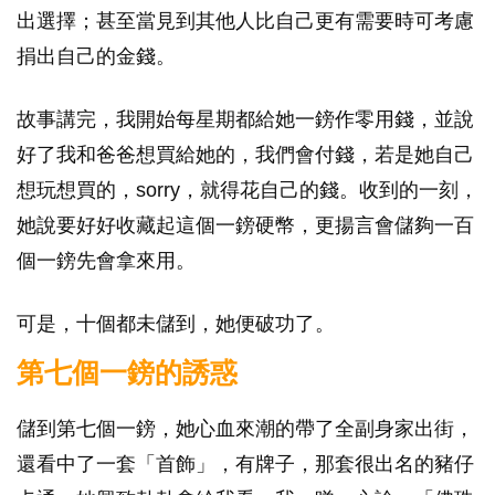
出選擇；甚至當見到其他人比自己更有需要時可考慮
捐出自己的金錢。
故事講完，我開始每星期都給她一鎊作零用錢，並說
好了我和爸爸想買給她的，我們會付錢，若是她自己
想玩想買的，sorry，就得花自己的錢。收到的一刻，
她說要好好收藏起這個一鎊硬幣，更揚言會儲夠一百
個一鎊先會拿來用。
可是，十個都未儲到，她便破功了。
第七個一鎊的誘惑
儲到第七個一鎊，她心血來潮的帶了全副身家出街，
還看中了一套「首飾」，有牌子，那套很出名的豬仔