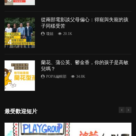
從兩部電影談父母偏心：得寵與失寵的孩
子同樣受苦
瓊姐
20.1K
4
蘭花、蒲公英、鬱金香，你的孩子是高敏
兒嗎？
POPA編輯部
34.8K
5
最受歡迎短片