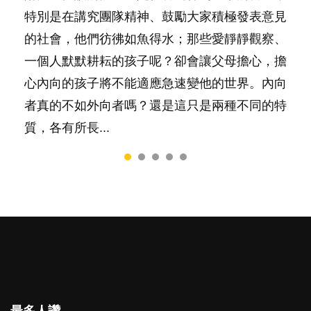
特別是在講究團隊精神、鼓勵大家積極發表意見
然能走到白頭，但生了孩子卻發現事情不如你所
落地，心中都有數之不盡的問題～這裡一次過集
間太多語言，會令孩子感到混淆，到底誰是誰
太差，日常自理井井有條。這樣的孩子是萬中無
的社會，他們彷彿如魚得水；那些愛靜靜觀察、
料？ 經營婚姻，不如我們想像的簡單，卻也不
合我們以往製作過的相關短片。 這段路讓我們
非？聽聽專家怎樣說，解開語言學習的迷思～...
一，還是魚與熊掌，不能兼得？...
一個人默默耕耘的孩子呢？卻會讓父母擔心，擔
是大家說得那麼難。一起來認識婚姻的真相！...
跟你同行～...
心內向的孩子將不能適應急速變他的世界。內向
者真的不如外向者嗎？還是這只是兩種不同的特
質，各有所長...