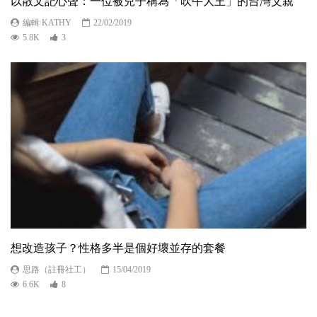
以散文記心聲：一位被兒子稱為「吹牛大王」的台灣父親
編輯 KATHY
22/02/2019
5.8K
3
想改造孩子？性格多半是個好壞並存的套餐
思路（註冊社工）
15/04/2019
6.6K
8