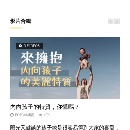
影片合輯
3 VIDEOS
5 VIDEOS
14 VIDEOS
2 VIDEOS
6 VIDEOS
內向孩子的特質，你懂嗎？
夫妻必看！經營婚姻，沒捷徑
新手父母不用怕
想孩子學好外語，點做好？
孩子能力天注定？
POPA編輯部
POPA編輯部
POPA編輯部
POPA編輯部
POPA編輯部
10K
22.9K
16.3K
9.9K
7.9K
陽光又健談的孩子總是很容易得到大家的喜愛，
你是不是也曾經以為只要跟相愛的人結婚，就自
相信許多人初為人父母，由懷孕開始到孩子呱呱
有人話學多種語言越早開始越好，有人卻說一時
很多父母都希望孩子係個「叻仔叻女」，學業別