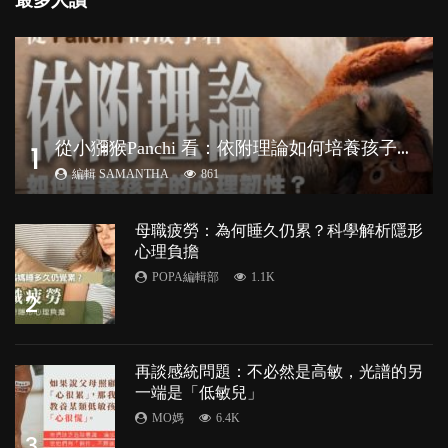
最多人讚
從
小獼猴Panchi 看：依附理論如何培養孩子心理韌性？
1
編輯 SAMANTHA
861
母職疲勞：為何睡久仍累？科學解析隱形
心理負擔
POPA編輯部
1.1K
2
再談感統問題：不必然是高敏，光譜的另
一端是「低敏兒」
MO媽
6.4K
3