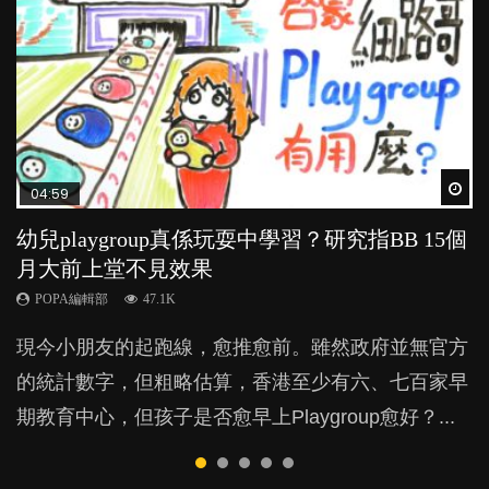
Wat
Wat
Wat
Wat
Wat
04:59
03:39
03:02
04:06
04:18
幼兒playgroup真係玩耍中學習？研究指BB 15個
幼稚園遊戲課 如何刺激幼兒自發學習取代獎勵
老公患產後憂鬱症對BB的影響
全職好？在職好？｜全職媽媽與在職媽媽的壓
凡事以BB為中心，就係好爸媽？｜別忽視父母
月大前上堂不見效果
與懲罰？
力與價值
的身心虛耗
POPA編輯部
15.9K
POPA編輯部
POPA編輯部
POPA編輯部
POPA編輯部
47.1K
33.1K
25.8K
31.5K
BB出生後，不止媽媽，爸爸也有機會患上產後抑
現今小朋友的起跑線，愈推愈前。雖然政府並無官方
由美國學者所創的 tools of the mind 課程，學生以遊
許多媽媽心底可能都有一刻掙扎過：究竟全職好，還
父母日夜無間、身心俱疲地照顧BB，如何做到正向
鬱，影響日常生活，嚴重的甚至會有自殺，或傷害小
的統計數字，但粗略估算，香港至少有六、七百家早
戲方式學習，學術能力和自制能力亦明顯比其他小朋
是在職好。雖說每個家庭都有自己的獨特狀況和考慮
教養？部份父母更會為了小朋友放棄自己的嗜好、減
朋友的念頭。但為何爸爸患上產後抑鬱往往難以察
期教育中心，但孩子是否愈早上Playgroup愈好？...
友優勝，到底這課程有何特別之處？...
因素，但原來全職和在職媽媽所養育的子女其實都各
少出席朋友聚會等等，你以為會換來美好的親子關
覺？...
有擅長。...
係，有助小朋友成長，但原來父母身心虛耗對孩子的
成長可能有意想不到的影響！...