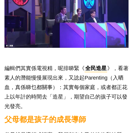
編輯們其實係電視精，呢排睇緊《
全民造星
》，看著
素人的潛能慢慢展現出來，又諗起Parenting（入晒
血，真係睇乜都關事）：其實每個家庭，或者都正花
上以年計的時間去「造星」，期望自己的孩子可以發
光發亮。
父母都是孩子的成長導師