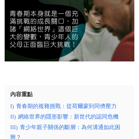
內容重點
I)
青春期的複雜挑戰：從荷爾蒙到同儕壓力
II)
網絡世界的隱形影響：新世代的認同危機
III)
青少年親子關係的斷層：為何溝通如此困
難？