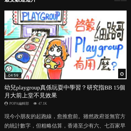
Wat
Wat
Wat
Wat
Wat
04:59
03:39
04:06
03:02
04:18
幼兒playgroup真係玩耍中學習？研究指BB 15個
幼稚園遊戲課 如何刺激幼兒自發學習取代獎勵
全職好？在職好？｜全職媽媽與在職媽媽的壓
老公患產後憂鬱症對BB的影響
凡事以BB為中心，就係好爸媽？｜別忽視父母
月大前上堂不見效果
與懲罰？
力與價值
的身心虛耗
POPA編輯部
15.9K
POPA編輯部
POPA編輯部
POPA編輯部
POPA編輯部
47.1K
33.1K
25.8K
31.5K
BB出生後，不止媽媽，爸爸也有機會患上產後抑
現今小朋友的起跑線，愈推愈前。雖然政府並無官方
由美國學者所創的 tools of the mind 課程，學生以遊
許多媽媽心底可能都有一刻掙扎過：究竟全職好，還
父母日夜無間、身心俱疲地照顧BB，如何做到正向
鬱，影響日常生活，嚴重的甚至會有自殺，或傷害小
的統計數字，但粗略估算，香港至少有六、七百家早
戲方式學習，學術能力和自制能力亦明顯比其他小朋
是在職好。雖說每個家庭都有自己的獨特狀況和考慮
教養？部份父母更會為了小朋友放棄自己的嗜好、減
朋友的念頭。但為何爸爸患上產後抑鬱往往難以察