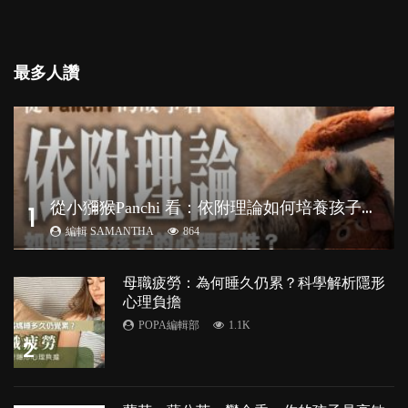
最多人讚
從
小獼猴Panchi 看：依附理論如何培養孩子心理韌性？
1
編輯 SAMANTHA
864
母職疲勞：為何睡久仍累？科學解析隱形
心理負擔
POPA編輯部
1.1K
2