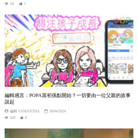
1K
1
編輯感言：POPA當初係點開始？一切要由一位父親的故事
說起
編輯 SAMANTHA
30/04/2024
428
0