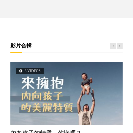
影片合輯
3 VIDEOS
5 VIDEOS
6 VIDEOS
14 VIDEOS
2 VIDEOS