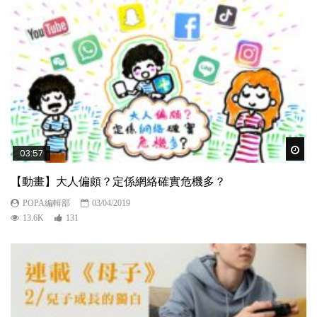
Wat
03:57
【動畫】大人偏頗？定係網絡確實危機多？
POPA編輯部
03/04/2019
13.6K
131