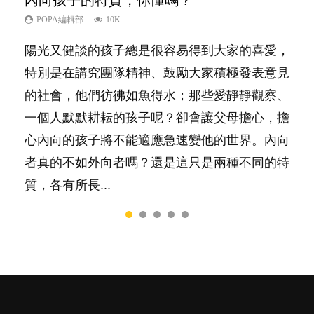
內向孩子的特質，你懂嗎？
夫妻必看！經營婚姻，沒捷徑
愛孩子也別忘了愛自己，父母如何關顧自
新手父母不用怕
想孩子學好外語，點做好？
己的身心靈？
POPA編輯部
POPA編輯部
POPA編輯部
POPA編輯部
10K
22.9K
16.3K
9.9K
POPA編輯部
14.8K
陽光又健談的孩子總是很容易得到大家的喜愛，
你是不是也曾經以為只要跟相愛的人結婚，就自
相信許多人初為人父母，由懷孕開始到孩子呱呱
有人話學多種語言越早開始越好，有人卻說一時
照顧孩子衣食住行、陪同兒女應對功課測驗，還
特別是在講究團隊精神、鼓勵大家積極發表意見
然能走到白頭，但生了孩子卻發現事情不如你所
落地，心中都有數之不盡的問題～這裡一次過集
間太多語言，會令孩子感到混淆，到底誰是誰
要陪玩製造親子時間，尚要處理家中雜項要
的社會，他們彷彿如魚得水；那些愛靜靜觀察、
料？ 經營婚姻，不如我們想像的簡單，卻也不
合我們以往製作過的相關短片。 這段路讓我們
非？聽聽專家怎樣說，解開語言學習的迷思～...
務……當父母的，有千百個任務要做。可惜，有
一個人默默耕耘的孩子呢？卻會讓父母擔心，擔
是大家說得那麼難。一起來認識婚姻的真相！...
跟你同行～...
一樣重要至極的，總被遺漏——關注自己的情緒
心內向的孩子將不能適應急速變他的世界。內向
和心理健康。...
者真的不如外向者嗎？還是這只是兩種不同的特
質，各有所長...