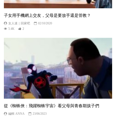
子女用手機網上交友，父母是要放手還是管教？
女人迷｜回家吧
02/10/2020
5.4K
2
從《蜘蛛俠：飛躍蜘蛛宇宙》看父母與青春期孩子們
編輯 ANNA
23/06/2023