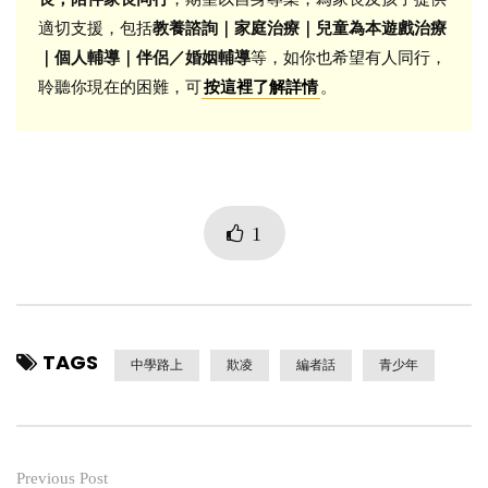
適切支援，包括
教養諮詢｜家庭治療｜兒童為本遊戲治療
｜個人輔導｜伴侶／婚姻輔導
等，如你也希望有人同行，
聆聽你現在的困難，可
。
按這裡了解詳情
1
TAGS
中學路上
欺凌
編者話
青少年
Previous Post