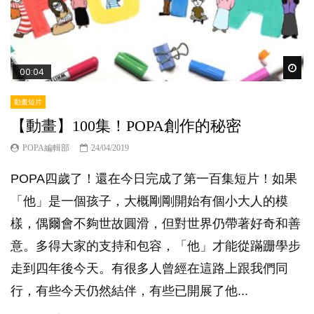
Wat
00:04
動畫短片
【動畫】100集！POPA創作的秘密
POPA編輯部
24/04/2019
POPA四歲了！還在今日完成了第一百集短片！如果
「他」是一個孩子，大概剛剛開始有個小大人的模
樣，偶爾會不夠世故圓滑，但對世界仍帶著好奇和善
意。多得大家的支持和包容，「他」才能從蹣跚學步
走到四年後今天。有很多人曾經在這路上跟我們同
行，有些今天仍然結伴，有些已開展了他...