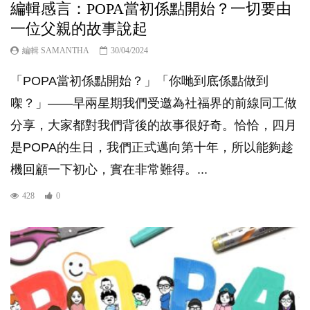
編輯感言：POPA當初係點開始？一切要由
一位父親的故事說起
編輯 SAMANTHA
30/04/2024
「POPA當初係點開始？」「你哋到底係點做到
㗎？」——早兩星期我們受邀為社福界的前線同工做
分享，大家都對我們背後的故事很好奇。恰恰，四月
是POPA的生日，我們正式邁向第十年，所以能夠趁
機回顧一下初心，實在非常難得。...
428
0