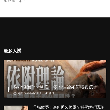
12.3K
310
最多人讚
從
小獼猴Panchi 看：依附理論如何培養孩子心理韌性？
1
編輯 SAMANTHA
863
母職疲勞：為何睡久仍累？科學解析隱形