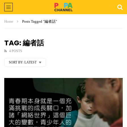
Home
Posts Tagged "編者話"
TAG: 編者話
4 POSTS
SORT BY:
LATEST