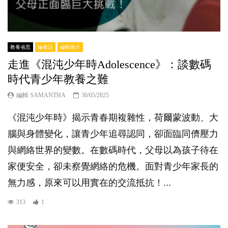
教養省思
編者話
編輯推介
走進《混沌少年時Adolescence》：談數碼
時代青少年教養之難
編輯 SAMANTHA
30/05/2025
《混沌少年時》揭示青春期複雜性，荷爾蒙波動、大
腦與身體變化，讓青少年追尋認同，卻面臨同儕壓力
與網絡世界的變數。在數碼時代，父母以為孩子待在
家便安全，卻未察覺網絡的危機。面對青少年家長的
無力感，原來可以用實在的交流抵抗！...
313
1