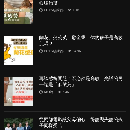
心理負擔
POPA編輯部
1.1K
2
蘭花、蒲公英、鬱金香，你的孩子是高敏
兒嗎？
POPA編輯部
34.9K
3
再談感統問題：不必然是高敏，光譜的另
一端是「低敏兒」
MO媽
6.4K
4
從兩部電影談父母偏心：得寵與失寵的孩
子同樣受苦