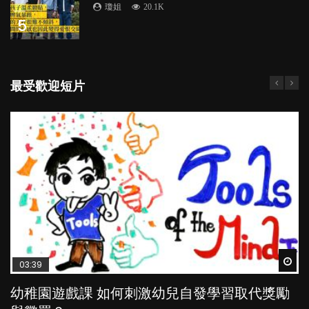
瓊姐
20.1K
5
最受歡迎短片
Wat
Wat
Wat
Wat
Wat
03:39
04:59
03:02
04:06
04:18
幼稚園遊戲課 如何刺激幼兒自發學習取代獎勵
幼兒playgroup真係玩耍中學習？研究指BB 15個
老公患產後憂鬱症對BB的影響
全職好？在職好？｜全職媽媽與在職媽媽的壓
凡事以BB為中心，就係好爸媽？｜別忽視父母