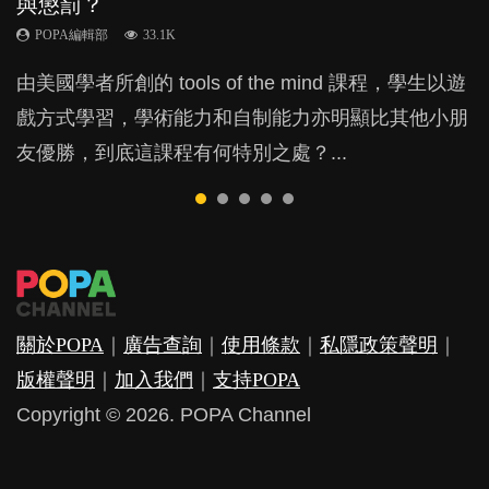
與懲罰？
月大前上堂不見效果
力與價值
的身心虛耗
POPA編輯部
15.9K
POPA編輯部
POPA編輯部
POPA編輯部
POPA編輯部
33.1K
47.1K
25.8K
31.5K
BB出生後，不止媽媽，爸爸也有機會患上產後抑
由美國學者所創的 tools of the mind 課程，學生以遊
現今小朋友的起跑線，愈推愈前。雖然政府並無官方
許多媽媽心底可能都有一刻掙扎過：究竟全職好，還
父母日夜無間、身心俱疲地照顧BB，如何做到正向
鬱，影響日常生活，嚴重的甚至會有自殺，或傷害小
戲方式學習，學術能力和自制能力亦明顯比其他小朋
的統計數字，但粗略估算，香港至少有六、七百家早
是在職好。雖說每個家庭都有自己的獨特狀況和考慮
教養？部份父母更會為了小朋友放棄自己的嗜好、減
朋友的念頭。但為何爸爸患上產後抑鬱往往難以察
友優勝，到底這課程有何特別之處？...
期教育中心，但孩子是否愈早上Playgroup愈好？...
因素，但原來全職和在職媽媽所養育的子女其實都各
少出席朋友聚會等等，你以為會換來美好的親子關
覺？...
有擅長。...
係，有助小朋友成長，但原來父母身心虛耗對孩子的
成長可能有意想不到的影響！...
關於POPA
｜
廣告查詢
｜
使用條款
｜
私隱政策聲明
｜
版權聲明
｜
加入我們
｜
支持POPA
Copyright © 2026. POPA Channel