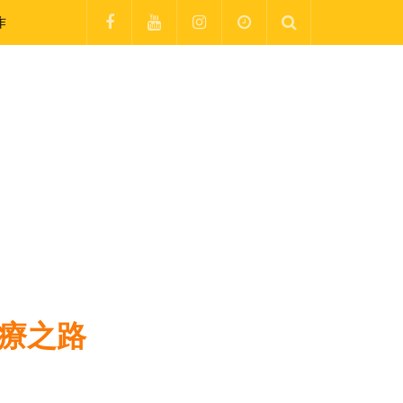
作
治療之路