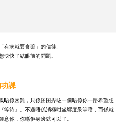
「有病就要食藥」的信徒。
想快快了結眼前的問題。
的功課
嘅唔係困難，只係囝囝畀咗一個唔係你一路希望想
『等待』。不過唔係消極咁坐響度呆等噃，而係就
鍾意你，你喺佢身邊就可以了。」