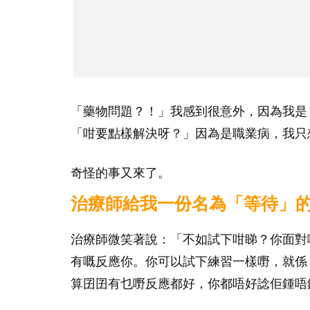
「藥物問題？！」我感到很意外，因為我是
「咁要點樣解決呀？」因為是職業病，我只
奇怪的事又來了。
治療師給我一份名為「等待」
治療師微笑著說：「不如試下咁睇？你面對
有嘅反應你。你可以試下練習一樣嘢，就係
算囝囝有乜嘢反應都好，你都唔好諗佢鍾唔