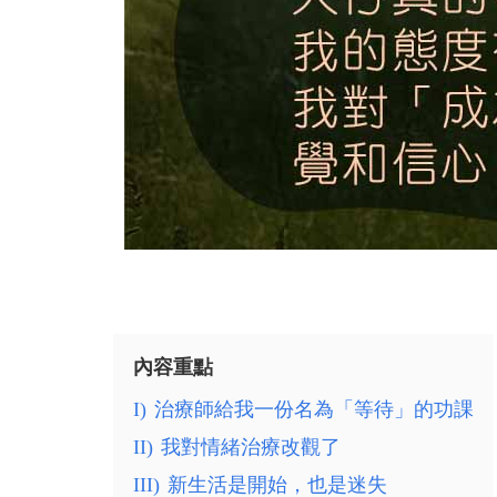
內容重點
I)
治療師給我一份名為「等待」的功課
II)
我對情緒治療改觀了
III)
新生活是開始，也是迷失