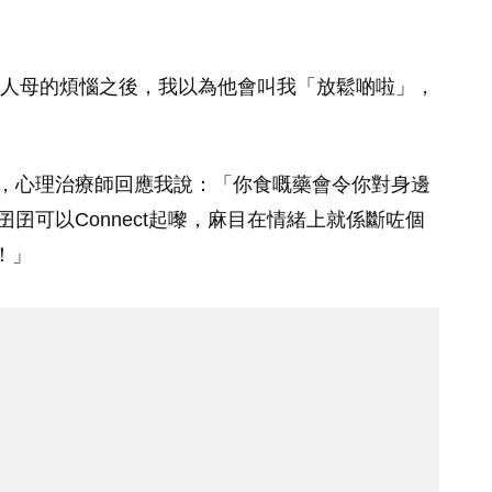
人母的煩惱之後，我以為他會叫我「放鬆啲啦」，
，心理治療師回應我說：「你食嘅藥會令你對身邊
囝可以Connect起嚟，麻目在情緒上就係斷咗個
！」