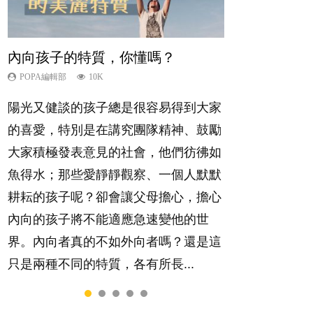
內向孩子的特質，你懂嗎？
夫妻必看！經營婚姻，沒捷徑
新手父母不用怕
想孩子學好外語，點做好？
孩子能力天注定？
POPA編輯部
POPA編輯部
POPA編輯部
POPA編輯部
POPA編輯部
10K
22.9K
16.3K
9.9K
7.9K
陽光又健談的孩子總是很容易得到大家
你是不是也曾經以為只要跟相愛的人結
相信許多人初為人父母，由懷孕開始到
有人話學多種語言越早開始越好，有人
很多父母都希望孩子係個「叻仔叻
的喜愛，特別是在講究團隊精神、鼓勵
婚，就自然能走到白頭，但生了孩子卻
孩子呱呱落地，心中都有數之不盡的問
卻說一時間太多語言，會令孩子感到混
女」，學業別太差，日常自理井井有
大家積極發表意見的社會，他們彷彿如
發現事情不如你所料？ 經營婚姻，不
題～這裡一次過集合我們以往製作過的
淆，到底誰是誰非？聽聽專家怎樣說，
條。這樣的孩子是萬中無一，還是魚與
魚得水；那些愛靜靜觀察、一個人默默
如我們想像的簡單，卻也不是大家說得
相關短片。 這段路讓我們跟你同行～...
解開語言學習的迷思～...
熊掌，不能兼得？...
耕耘的孩子呢？卻會讓父母擔心，擔心
那麼難。一起來認識婚姻的真相！...
內向的孩子將不能適應急速變他的世
界。內向者真的不如外向者嗎？還是這
只是兩種不同的特質，各有所長...