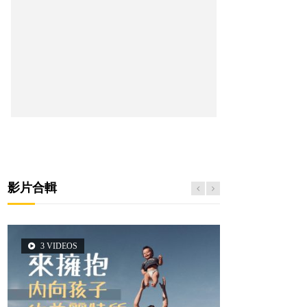
影片合輯
3 VIDEOS
5 VIDEOS
14 VIDEOS
2 VIDEOS
6 VIDEOS