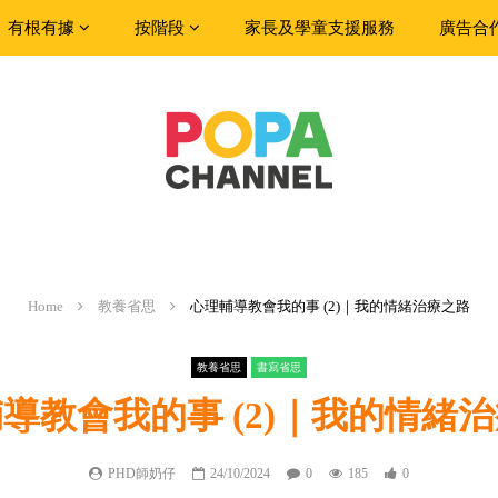
有根有據
按階段
家長及學童支援服務
廣告合
Home
教養省思
心理輔導教會我的事 (2)｜我的情緒治療之路
教養省思
書寫省思
導教會我的事 (2)｜我的情緒
PHD師奶仔
24/10/2024
0
185
0