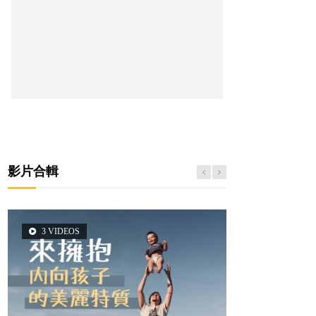
影片合輯
3 VIDEOS
5 VIDEOS
14 VIDEOS
2 VIDEOS
6 VIDEOS