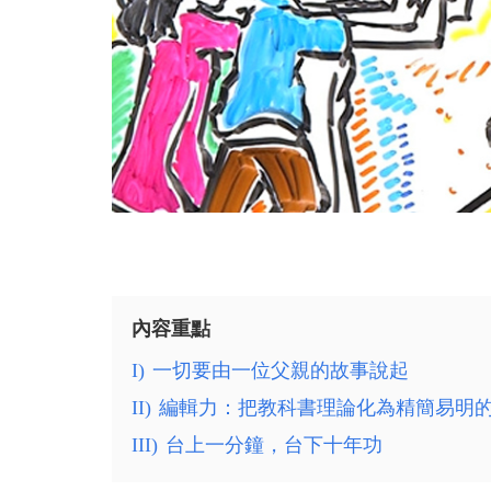
內容重點
I)
一切要由一位父親的故事說起
II)
編輯力：把教科書理論化為精簡易明
III)
台上一分鐘，台下十年功