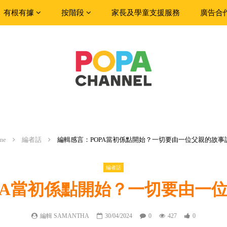
有根有據
按階段
家長及學童支援服務
廣告合
me
編者話
編輯感言：POPA當初係點開始？一切要由一位父親的故事
編者話
PA當初係點開始？一切要由一
編輯 SAMANTHA
30/04/2024
0
427
0