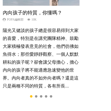
內向孩子的特質，你懂嗎？
夫妻必看！經營婚姻，沒捷徑
新手父母不用怕
想孩子學好外語，點做好？
孩子能力天注定？
POPA編輯部
POPA編輯部
POPA編輯部
POPA編輯部
POPA編輯部
10K
22.9K
16.3K
9.9K
7.9K
陽光又健談的孩子總是很容易得到大家
你是不是也曾經以為只要跟相愛的人結
相信許多人初為人父母，由懷孕開始到
有人話學多種語言越早開始越好，有人
很多父母都希望孩子係個「叻仔叻
的喜愛，特別是在講究團隊精神、鼓勵
婚，就自然能走到白頭，但生了孩子卻
孩子呱呱落地，心中都有數之不盡的問
卻說一時間太多語言，會令孩子感到混
女」，學業別太差，日常自理井井有
大家積極發表意見的社會，他們彷彿如
發現事情不如你所料？ 經營婚姻，不
題～這裡一次過集合我們以往製作過的
淆，到底誰是誰非？聽聽專家怎樣說，
條。這樣的孩子是萬中無一，還是魚與
魚得水；那些愛靜靜觀察、一個人默默
如我們想像的簡單，卻也不是大家說得
相關短片。 這段路讓我們跟你同行～...
解開語言學習的迷思～...
熊掌，不能兼得？...
耕耘的孩子呢？卻會讓父母擔心，擔心
那麼難。一起來認識婚姻的真相！...
內向的孩子將不能適應急速變他的世
界。內向者真的不如外向者嗎？還是這
只是兩種不同的特質，各有所長...