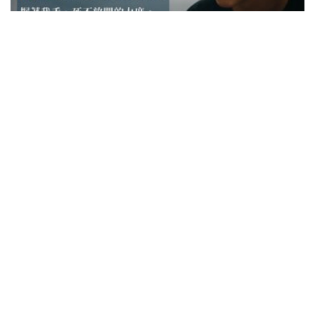
中學路上
專家同行
青少年
自閉兒走佬記｜我與他之間那超乎血緣的羈
絆
結他她小姐（言語治療師）
18/01/2022
無論在學校的哪一個角落，他的眼睛總是斜視著言語
治療室的方位。他更好像一個永遠準備起步的奧運障
礙賽選手，一有機會他就會突破重重障礙，盡情地奔
跑到言語治療室，找我。我的朋友們聽到我的經歷，
都笑說這是非常浪漫的偶像劇橋段啊，不顧一切披荊
斬棘地跑來找你。但發生洛哥身上，就...
3.7K
3