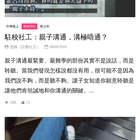
中學路上
專家同行
青少年
駐校社工：親子溝通，溝極唔通？
思路（註冊社工）
08/09/2019
親子溝通最緊要、最難學的部份其實不是說話，而是
聆聽。當我們發現怎樣說都沒有用，很可能不是因為
我們說不夠，而是聽不夠。讓子女知道你願意聆聽是
讓他們肯坦誠地和你溝通的關鍵。...
18K
11