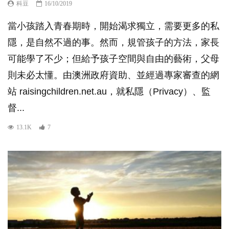
科豆
16/10/2019
當小孩踏入青春期時，開始渴求獨立，需要更多的私
隱，是自然不過的事。然而，規管孩子的方法，家長
可能學了不少；但給予孩子空間與自由的藝術，父母
則未必太懂。由澳洲政府資助、並經過專家審查的網
站 raisingchildren.net.au，就私隱（Privacy）、監
督...
13.1K
7