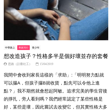
中學路上
專家同行
青少年
想改造孩子？性格多半是個好壞並存的套餐
思路（註冊社工）
15/04/2019
我間中會收到家長這樣的「求助」:「明明努力點就
可以攞A，但孩子攞B就收貨，點先可以令他上進
點？」我不期然就會想起阿敏。追求完美的學生背後
的掙扎，旁人看到嗎？我們經常認定了某些性格是
好，某些是壞，因此嘗試去改變它，但其實性格大多