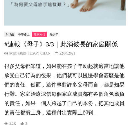
9-12歲
中學路上
專家同行
青少年
#連載《母子》3/3｜此消彼長的家庭關係
家庭治療師 PEGGY CHAN
22/04/2021
很多父母都知道，如果能在孩子年幼起就適當地讓他
承受自己行為的後果，他們就可以慢慢學會甚麼是他
們的責任。然而，這件事對許多父母而言，都是知易
行難。家庭治療深信每個家庭成員都有各個角色應負
的責任，如果一個人跨越了自己的本份，把其他成員
的責任都揹上身，這種付出實際上卻剝...
5.2K
3