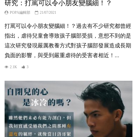
研究：打罵可以令小朋友變腦細！？
POPA編輯部
21/07/2021
打罵可以令小朋友變腦細！？過去有不少研究都曾經
指出，虐待兒童會導致孩子腦部受損，意想不到的是
這次研究發現嚴厲教養方式對孩子腦部發展造成長期
負面的影響，與受到嚴重虐待的受害者相近！...
2.1K
3