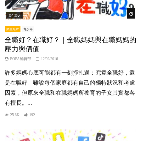
Wat
04:06
動畫短片
青少年
全職好？在職好？｜全職媽媽與在職媽媽的
壓力與價值
POPA編輯部
12/02/2016
許多媽媽心底可能都有一刻掙扎過：究竟全職好，還
是在職好。雖說每個家庭都有自己的獨特狀況和考慮
因素，但原來全職和在職媽媽所養育的子女其實都各
有擅長。...
25.8K
192