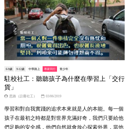
6-9歲
9-12歲
中學路上
專家同行
青少年
駐校社工：聽聽孩子為什麼在學習上「交行
貨」
思路（註冊社工）
03/06/2019
學習和對自我實踐的追求本來就是人的本能。每一個
孩子在最初之時都是對世界充滿好奇，我們只要給他
們足夠的安全感，他們自然就會放心探索外界，當他