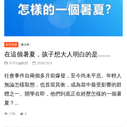
研究咁講
青少年
在這個暑夏，孩子想大人明白的是……
POPA編輯部
29/08/2019
社會事件自兩個多月前爆發，至今尚未平息。年輕人
無論怎樣取態，也首當其衝，成為當中最受影響的群
體之一。開學在即，他們到底正在經歷怎樣的一個暑
夏？...
3.8K
4