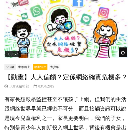
Wat
03:57
9-12歲
中學路上
動畫短片
青少年
【動畫】大人偏頗？定係網絡確實危機多？
POPA編輯部
03/04/2019
有家長想嚴格監控甚至不讓孩子上網。但我們的生活
跟網絡世界早就已經密不可分，而且接觸資訊可以說
是現今兒童權利之一。家長更要明白，我們的子女，
特別是青少年人如斯投入網上世界，背後有機會是出