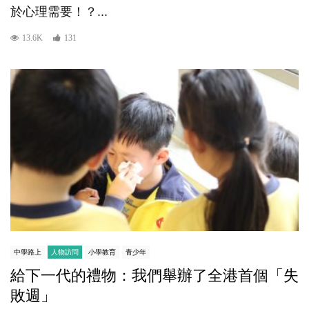
於心理需要！？...
13.6K
131
中學路上
人物訪問
小學教育
青少年
給下一代的禮物：我們舉辦了全港首個「失
敗週」