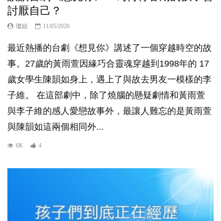
討厭自己？
瓊姐
11/05/2020
最近熱播的台劇《想見你》講述了一個穿越時空的故
事。27歲的黃雨萱因緣巧合靈魂穿越到1998年的 17
歲女學生陳韻如身上，遇上了與故去男友一模樣的李
子維。 在這部劇中，除了燒腦的懸疑劇情和黃雨萱
與李子維的感人愛戀故事外，最讓人難忘的是黃雨萱
與陳韻如這兩個相同外...
6K
4