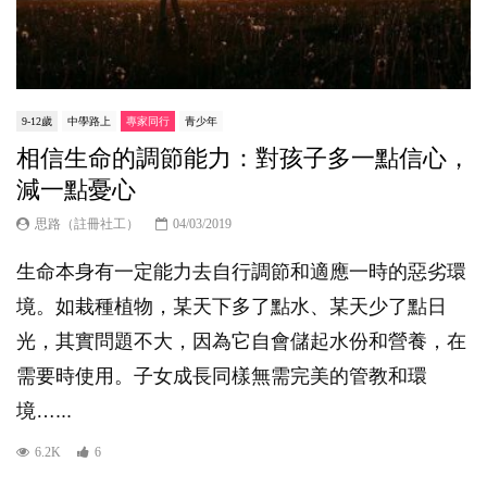
9-12歲
中學路上
專家同行
青少年
相信生命的調節能力：對孩子多一點信心，
減一點憂心
思路（註冊社工）
04/03/2019
生命本身有一定能力去自行調節和適應一時的惡劣環
境。如栽種植物，某天下多了點水、某天少了點日
光，其實問題不大，因為它自會儲起水份和營養，在
需要時使用。子女成長同樣無需完美的管教和環
境…...
6.2K
6