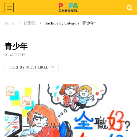
Home
按階段
Archive by Category "青少年"
青少年
47 POSTS
SORT BY:
MOST LIKED