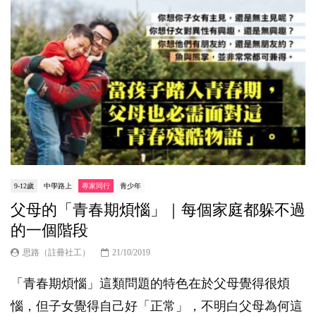
9-12歲
中學路上
專家同行
青少年
父母的「青春期煩惱」｜每個家庭都躲不過
的一個階段
思路（註冊社工）
21/10/2019
「青春期煩惱」這類問題的特色在於父母覺得很煩
惱，但子女覺得自己好「正常」，不明白父母為何這