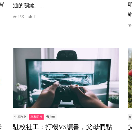
背
通的關鍵。...
18K
11
中學路上
專家同行
青少年
9
母
駐校社工：打機VS讀書，父母們點