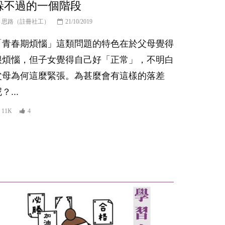
躲不過的一個階段
思路（註冊社工）
21/10/2019
「青春期煩惱」這類問題的特色在於父母覺得
很煩惱，但子女覺得自己好「正常」，不明白
父母為何這麼緊張。為甚麼會有這樣的落差
？...
11K
4