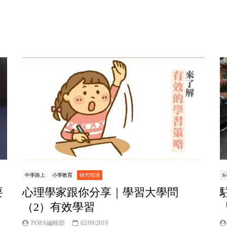
中學路上
小學教育
研究咁講
6
要
心理學家跟你分享｜學習大學問
（2）有效學習
POPA編輯部
02/09/2019