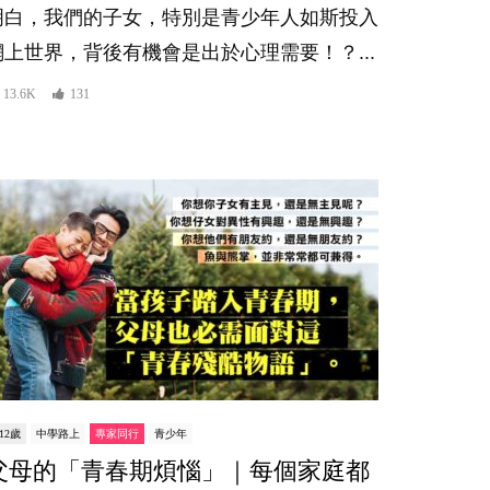
明白，我們的子女，特別是青少年人如斯投入
網上世界，背後有機會是出於心理需要！？...
13.6K
131
-12歲
中學路上
專家同行
青少年
父母的「青春期煩惱」｜每個家庭都