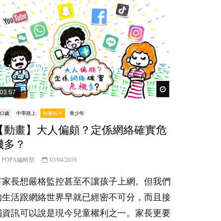
Watch Later
03:57
-12歲
中學路上
動畫短片
青少年
【動畫】大人偏頗？定係網絡確實危
機多？
POPA編輯部
03/04/2019
有家長想嚴格監控甚至不讓孩子上網。但我們
的生活跟網絡世界早就已經密不可分，而且接
觸資訊可以說是現今兒童權利之一。家長更要