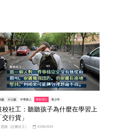
-9歲
9-12歲
中學路上
專家同行
青少年
駐校社工：聽聽孩子為什麼在學習上
「交行貨」
思路（註冊社工）
03/06/2019