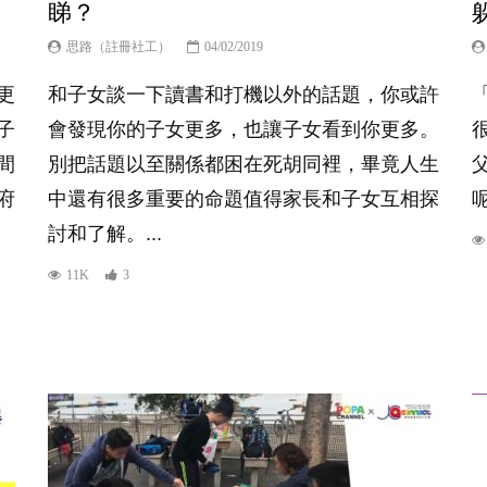
睇？
思路（註冊社工）
04/02/2019
更
和子女談一下讀書和打機以外的話題，你或許
子
會發現你的子女更多，也讓子女看到你更多。
間
別把話題以至關係都困在死胡同裡，畢竟人生
府
中還有很多重要的命題值得家長和子女互相探
呢
討和了解。...
）、
11K
3