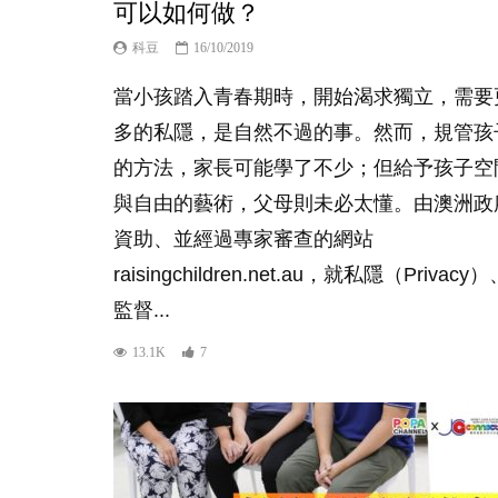
可以如何做？
科豆
16/10/2019
當小孩踏入青春期時，開始渴求獨立，需要
多的私隱，是自然不過的事。然而，規管孩
的方法，家長可能學了不少；但給予孩子空
與自由的藝術，父母則未必太懂。由澳洲政
資助、並經過專家審查的網站
raisingchildren.net.au，就私隱（Privacy
監督...
13.1K
7