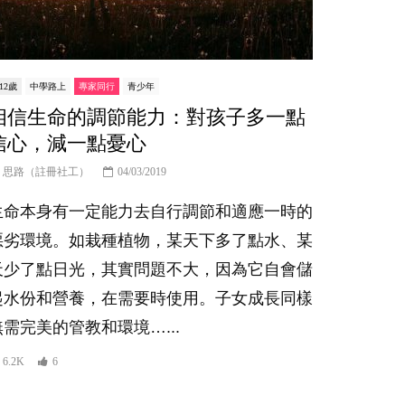
-12歲
中學路上
專家同行
青少年
相信生命的調節能力：對孩子多一點
信心，減一點憂心
思路（註冊社工）
04/03/2019
生命本身有一定能力去自行調節和適應一時的
惡劣環境。如栽種植物，某天下多了點水、某
天少了點日光，其實問題不大，因為它自會儲
起水份和營養，在需要時使用。子女成長同樣
無需完美的管教和環境…...
6.2K
6