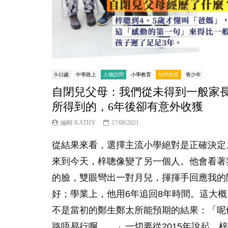
9-12歲
中學路上
人物訪問
小學教育
特約內容
青少年
自閉兒父母：我們從未得到一般家
所得到的，6年後卻有意外收獲
編輯 KATHY
17/08/2021
從結果來看，選擇主流小學絕對是正確決定
來到今天，梓聰像變了另一個人。他會看著
的臉，雙眼彎出一對月兒，揮揮手回應我的
好；學業上，他用6年追回8年時間。這大概
不是當初的鄭生鄭太所能預期的結果：「呢
路唔易行啊……」一切要從2015年說起。梓