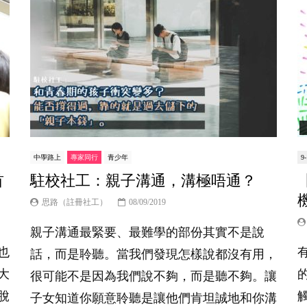
中學路上
專家同行
青少年
9
首
駐校社工：親子溝通，溝極唔通？
思路（註冊社工）
08/09/2019
親子溝通最緊要、最難學的部份其實不是說
也
話，而是聆聽。當我們發現怎樣說都沒有用，
大
很可能不是因為我們說不夠，而是聽不夠。讓
脫
子女知道你願意聆聽是讓他們肯坦誠地和你溝