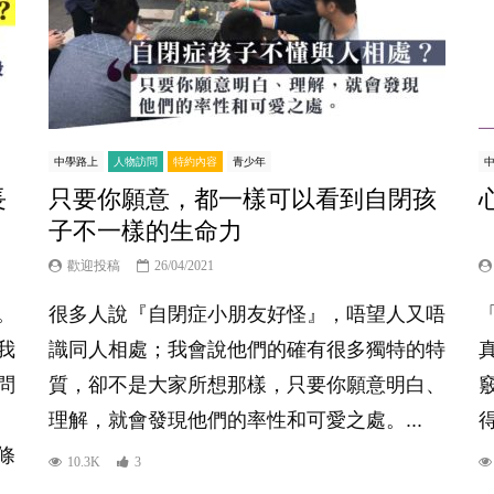
中學路上
人物訪問
特約內容
青少年
長
只要你願意，都一樣可以看到自閉孩
子不一樣的生命力
歡迎投稿
26/04/2021
。
很多人說『自閉症小朋友好怪』，唔望人又唔
我
識同人相處；我會說他們的確有很多獨特的特
問
質，卻不是大家所想那樣，只要你願意明白、
理解，就會發現他們的率性和可愛之處。...
條
10.3K
3