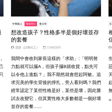
中學路上
專家同行
青少年
9
最
想改造孩子？性格多半是個好壞並存
的套餐
思路（註冊社工）
15/04/2019
，
我間中會收到家長這樣的「求助」:「明明努
己
力點就可以攞A，但孩子攞B就收貨，點先可
只
以令他上進點？」我不期然就會想起阿敏。追
求完美的學生背後的掙扎，旁人看到嗎？我們
經常認定了某些性格是好，某些是壞，因此嘗
試去改變它，但其實性格大多數都是一個好壞
並存的套餐…...