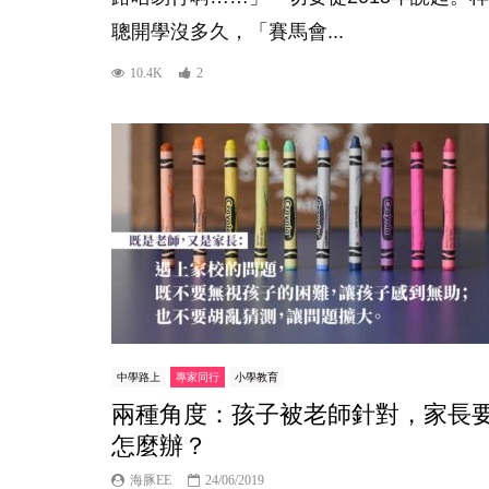
聰開學沒多久，「賽馬會...
10.4K
2
中學路上
專家同行
小學教育
兩種角度：孩子被老師針對，家長
怎麼辦？
海豚EE
24/06/2019