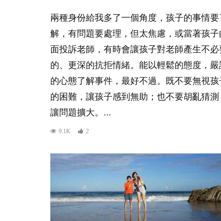
兩種身份給我多了一個角度，孩子的事情要
解，有問題要處理，但太焦慮，或當著孩子
面投訴老師，有時會讓孩子對老師產生不必
的、更深的抗拒情緒。能以輕鬆的態度，嚴
的心態了解事件，最好不過。既不要無視孩
的困難，讓孩子感到無助；也不要胡亂猜測
讓問題擴大。...
9.1K
2