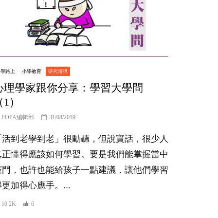
中學路上
小學教育
研究咁講
心理學家跟你分享：學習大學問
（1）
POPA編輯部
31/08/2019
「活到老學到老」很動聽，但說實話，很少人
真正懂得應該如何學習。要是我們能掌握當中
竅門，也許也能給孩子一點建議，讓他們學習
得更加得心應手。...
10.2K
6