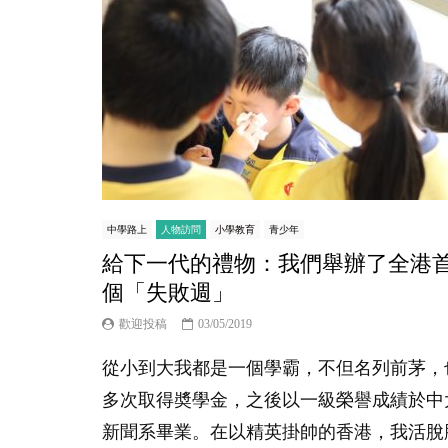
中學路上
人物訪問
小學教育
青少年
給下一代的禮物：我們舉辦了全港
個「失敗週」
歡迎投稿
03/05/2019
從小到大我都是一個學霸，不但名列前茅，
多次取得奬學金，之後以一級榮譽成績於中
新聞系畢業。在以精英掛帥的香港，我活脫