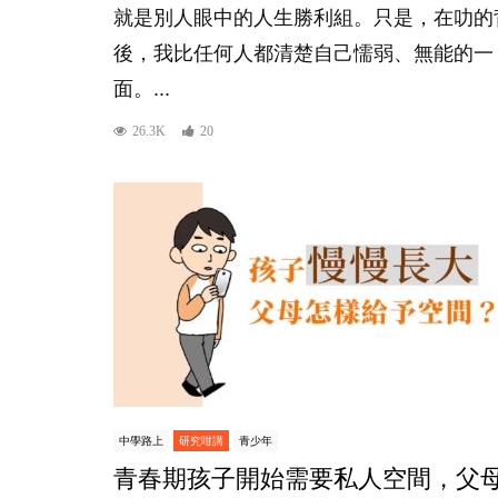
就是別人眼中的人生勝利組。只是，在叻的
後，我比任何人都清楚自己懦弱、無能的一
面。...
26.3K
20
中學路上
研究咁講
青少年
青春期孩子開始需要私人空間，父