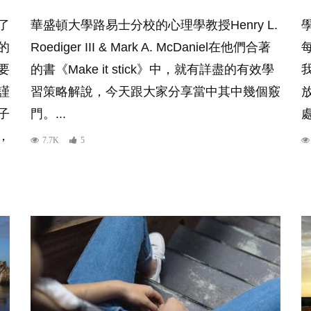
了
華盛頓大學路易士分校的心理學教授Henry L.
的
Roediger III & Mark A. McDaniel在他們合著
要
的書《Make it stick》中，就有詳盡的有效學
謹
習策略解說，今天跟大家分享當中其中幾個竅
子
門。...
，
7.7K
5