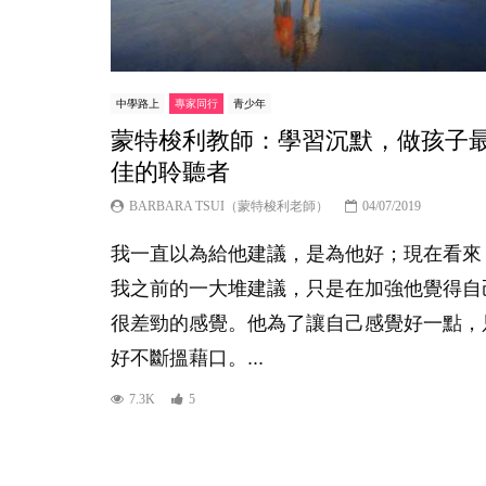
中學路上
專家同行
青少年
蒙特梭利教師：學習沉默，做孩子
佳的聆聽者
BARBARA TSUI（蒙特梭利老師）
04/07/2019
我一直以為給他建議，是為他好；現在看來
我之前的一大堆建議，只是在加強他覺得自
很差勁的感覺。他為了讓自己感覺好一點，
好不斷搵藉口。...
7.3K
5