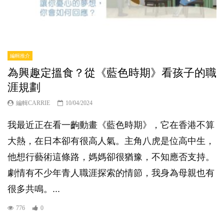
編輯推介
為興趣定搵食？從《藍色時期》看孩子的職
涯規劃
編輯CARRIE
10/04/2024
我最近正在看一齣動畫《藍色時期》，它在香港不算
大熱，在日本卻有很高人氣。主角八虎是位高中生，
他想行藝術這條路，媽媽卻很猶豫，不知應否支持。
劇情有不少年青人職涯探索的情節，我身為母親也有
很多共鳴。...
776
0