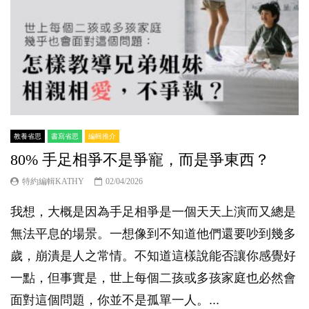
教養省思
書寫省思
編輯推介
80% 手足相爭不是爭寵，而是爭東西？
特約編輯KATHY
02/04/2026
我想，大概是因為手足相爭是一個天天上演而又總是
無法平息的場景。一想像到不知道他們還要吵到幾多
歲，崩潰是人之常情。不知道這樣說能否讓你感覺好
一點，但事實是，世上每個二孩或多孩家庭也必然會
面對這個問題，你並不是孤單一人。...