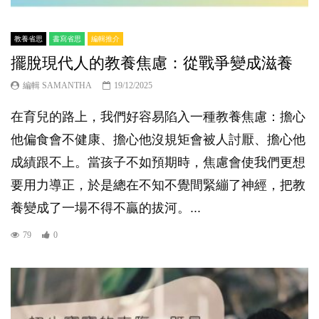
教養省思
書寫省思
編輯推介
擺脫現代人的教養焦慮：從戰爭變成滋養
編輯 SAMANTHA
19/12/2025
在育兒的路上，我們好容易陷入一種教養焦慮：擔心
他偏食會不健康、擔心他沒規矩會被人討厭、擔心他
成績跟不上。當孩子不如預期時，焦慮會使我們更想
要用力導正，於是總在不知不覺間緊繃了神經，把教
養變成了一場不得不贏的拔河。...
79
0