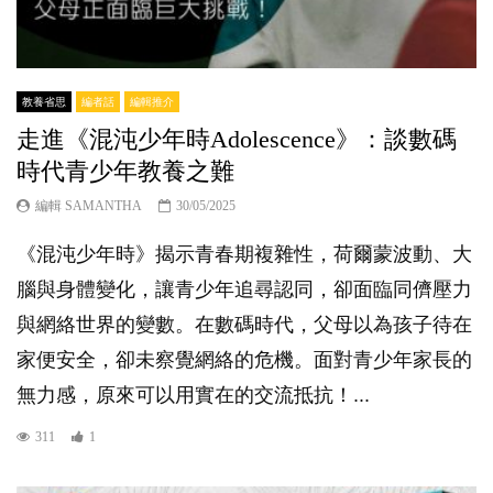
教養省思
編者話
編輯推介
走進《混沌少年時Adolescence》：談數碼
時代青少年教養之難
編輯 SAMANTHA
30/05/2025
《混沌少年時》揭示青春期複雜性，荷爾蒙波動、大
腦與身體變化，讓青少年追尋認同，卻面臨同儕壓力
與網絡世界的變數。在數碼時代，父母以為孩子待在
家便安全，卻未察覺網絡的危機。面對青少年家長的
無力感，原來可以用實在的交流抵抗！...
311
1