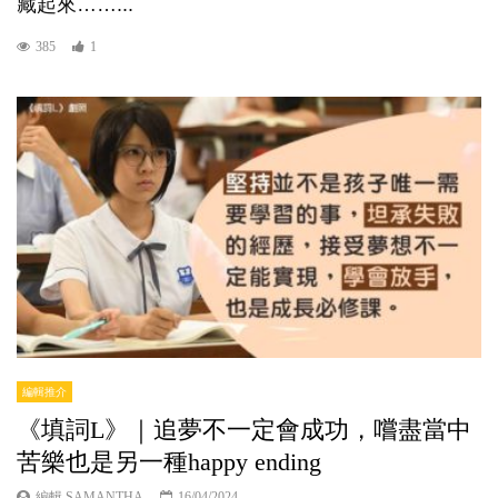
藏起來……...
385
1
編輯推介
《填詞L》｜追夢不一定會成功，嚐盡當中
苦樂也是另一種happy ending
編輯 SAMANTHA
16/04/2024