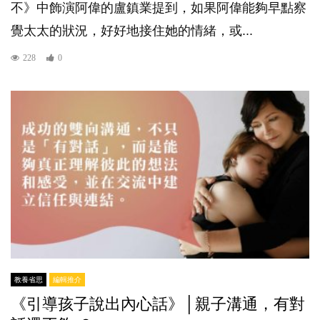
不》中飾演阿偉的盧鎮業提到，如果阿偉能夠早點察
覺太太的狀況，好好地接住她的情緒，或...
228
0
教養省思
編輯推介
《引導孩子說出內心話》│親子溝通，有對