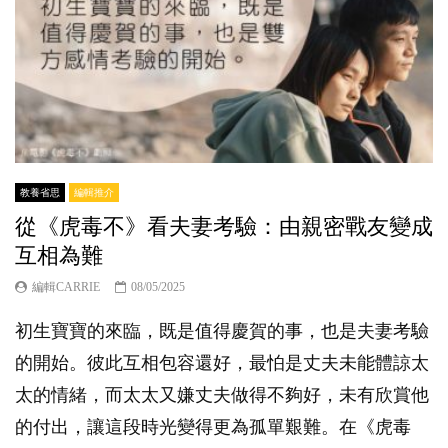
教養省思
編輯推介
從《虎毒不》看夫妻考驗：由親密戰友變成
互相為難
編輯CARRIE
08/05/2025
初生寶寶的來臨，既是值得慶賀的事，也是夫妻考驗
的開始。彼此互相包容還好，最怕是丈夫未能體諒太
太的情緒，而太太又嫌丈夫做得不夠好，未有欣賞他
的付出，讓這段時光變得更為孤單艱難。在《虎毒