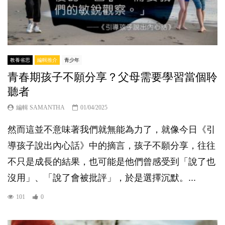
教養省思
編輯推介
青少年
青春期孩子不願分享？父母需要學習當個聆
聽者
編輯 SAMANTHA
01/04/2025
然而這並不意味著我們就無能為力了，就像今日《引
導孩子說出內心話》中的摘言，孩子不願分享，往往
不只是成長的結果，也可能是他們曾感受到「說了也
沒用」、「說了會被批評」，於是選擇沉默。...
101
0