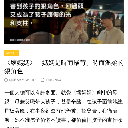
編輯推介
《壞媽媽》｜媽媽是時而嚴苛、時而溫柔的
狠角色
編輯 SAMANTHA
17/09/2024
一個人總可以有許多面。就像《壞媽媽》劇中的母
親，母兼父職帶大孩子，甚是辛酸，在孩子面前她總
是板著臉，在半夜卻會替他蓋被、搽藥膏，心痛流
淚；她不准孩子偷懶不讀書，卻偷偷把孩子的畫作收