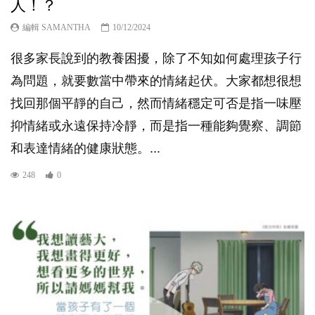
人！？
編輯 SAMANTHA
10/12/2024
很多家長說到的教養困擾，除了不知如何處理孩子行
為問題，就要數當中帶來的情緒起伏。大家都想很想
找回那個平靜的自己，然而情緒穩定可否是指一味壓
抑情緒或永遠保持冷靜，而是指一種能夠覺察、調節
和表達情緒的健康狀態。...
248
0