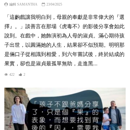
編輯 SAMANTHA
23/04/2025
「這齣戲讓我明白到，母親的奉獻是非常偉大的『選
擇』。」談善言在那場《虎毒不》的影後分享會如此
說到。在戲中，她飾演初為人母的淑貞。滿心期待孩
子出世，以圓滿她的人生，結果卻不似預期。明明那
是倆口子從相識到相愛，到六年嘗試後，終於結成的
果實，卻也是淑貞最孤單無助，走進黑...
422
2