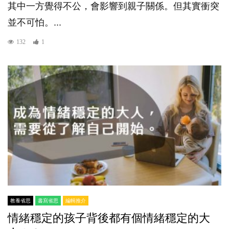
其中一方覺得不公，會影響到親子關係。但其實衝突
並不可怕。...
132
1
教養省思
書寫省思
編輯推介
情緒穩定的孩子背後都有個情緒穩定的大