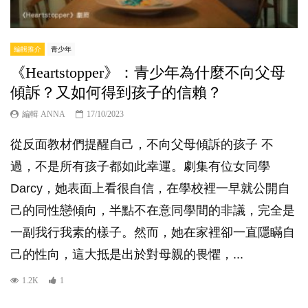
編輯推介
青少年
《Heartstopper》：青少年為什麼不向父母
傾訴？又如何得到孩子的信賴？
編輯 ANNA
17/10/2023
從反面教材們提醒自己，不向父母傾訴的孩子 不
過，不是所有孩子都如此幸運。劇集有位女同學
Darcy，她表面上看很自信，在學校裡一早就公開自
己的同性戀傾向，半點不在意同學間的非議，完全是
一副我行我素的樣子。然而，她在家裡卻一直隱瞞自
己的性向，這大抵是出於對母親的畏懼，...
1.2K
1