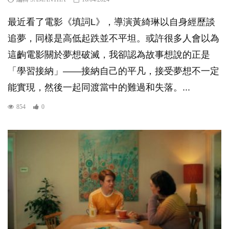
最近看了電影《填詞L》，導演黃綺琳以自身經歷談
追夢，同樣是高低起跌並不平坦。或許很多人會以為
這齣電影關於夢想破滅，我卻認為故事想說的正是
「學習接納」——接納自己的平凡，接受夢想不一定
能實現，然後一起同渡當中的難過和失落。...
854
0