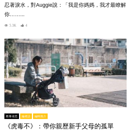
忍著淚水，對Auggie說：「我是你媽媽，我才最瞭解
你……...
5.3K
4
教養省思
編者話
編輯推介
《虎毒不》：帶你親歷新手父母的孤單