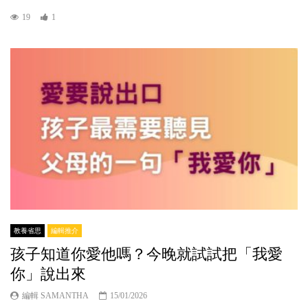
19
1
教養省思
編輯推介
孩子知道你愛他嗎？今晚就試試把「我愛
你」說出來
編輯 SAMANTHA
15/01/2026