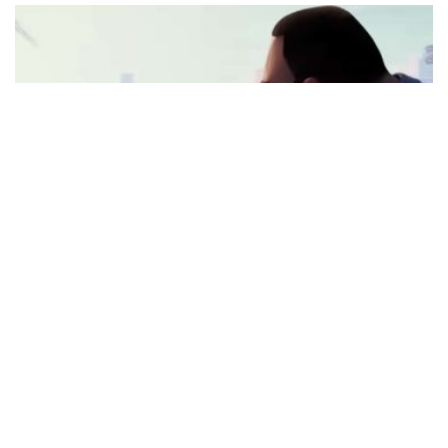
編輯推介
從《蜘蛛俠：飛躍蜘蛛宇宙》看父母與青春
期孩子們
編輯 ANNA
23/06/2023
電影中有一幕非常有趣，就是Miles以蜘蛛俠身份與
父親Jefferson對話，話題竟是Jefferson的教養煩惱。