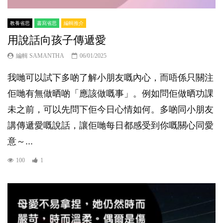
教養省思
書寫省思
編輯推介
用說話向孩子傳遞愛
編輯 SAMANTHA
06/01/2025
我哋可以試下多啲了解小朋友嘅內心，而唔係只關注
佢哋有無做晒啲「應該做嘅事」。例如問佢做晒功課
未之前，可以先問下佢今日心情如何。多啲同小朋友
講傳遞愛嘅說話，讓佢哋每日都感受到你嘅關心同愛
意～...
100
1