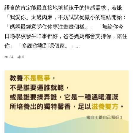
語言的肯定能最直接地填補孩子的情感需求，若嫌
「我愛你」太過肉麻，不妨試試從微小的連結開始：
「媽媽最鍾意睇住你專注畫畫個樣。」 「無論你今
日喺學校發生咩事都好，爸爸媽媽都會支持你，陪住
你」 「多謝你嚟到呢個家。」...
84
0