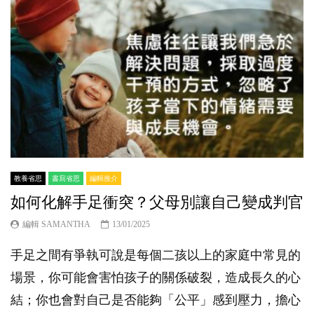
教養省思
書寫省思
編輯推介
如何化解手足衝突？父母別讓自己變成判官
編輯 SAMANTHA
13/01/2025
手足之間有爭執可說是每個二孩以上的家庭中常見的
場景，你可能會害怕孩子的關係破裂，造成長久的心
結；你也會對自己是否能夠「公平」感到壓力，擔心