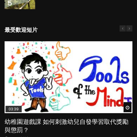
5
最受歡迎短片
Wat
Wat
Wat
Wat
Wat
03:39
04:59
03:02
04:18
04:06
幼稚園遊戲課 如何刺激幼兒自發學習取代獎勵
幼兒playgroup真係玩耍中學習？研究指BB 15個
老公患產後憂鬱症對BB的影響
凡事以BB為中心，就係好爸媽？｜別忽視父母
全職好？在職好？｜全職媽媽與在職媽媽的壓
與懲罰？
月大前上堂不見效果
的身心虛耗
力與價值
POPA編輯部
15.9K