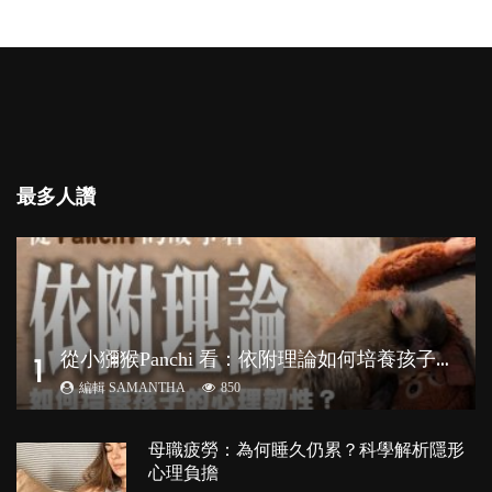
最多人讚
從
小獼猴Panchi 看：依附理論如何培養孩子心理韌性？
1
編輯 SAMANTHA
850
母職疲勞：為何睡久仍累？科學解析隱形
心理負擔