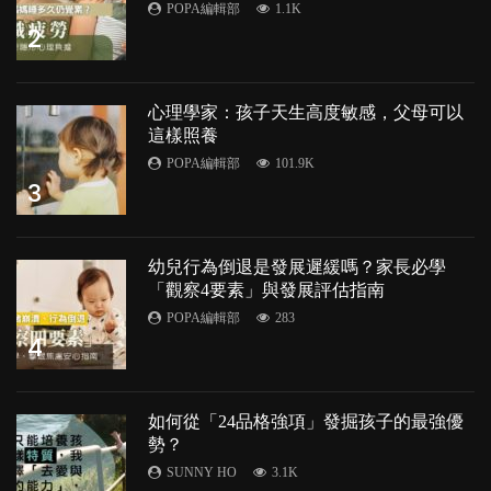
POPA編輯部
1.1K
2
心理學家：孩子天生高度敏感，父母可以
這樣照養
POPA編輯部
101.9K
3
幼兒行為倒退是發展遲緩嗎？家長必學
「觀察4要素」與發展評估指南
POPA編輯部
283
4
如何從「24品格強項」發掘孩子的最強優
勢？
SUNNY HO
3.1K