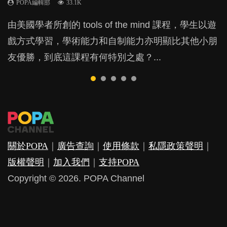
POPA編輯部
POPA編輯部
POPA編輯部
POPA編輯部
33.1K
47.1K
31.5K
25.8K
BB出生後，不止媽媽，爸爸也有機會患上產後抑
由美國學者所創的 tools of the mind 課程，學生以遊
現今小朋友的起跑線，愈推愈前。雖然政府並無官方
父母日夜無間、身心俱疲地照顧BB，如何做到正向
許多媽媽心底可能都有一刻掙扎過：究竟全職好，還
鬱，影響日常生活，嚴重的甚至會有自殺，或傷害小
戲方式學習，學術能力和自制能力亦明顯比其他小朋
的統計數字，但粗略估算，香港至少有六、七百家早
教養？部份父母更會為了小朋友放棄自己的嗜好、減
是在職好。雖說每個家庭都有自己的獨特狀況和考慮
朋友的念頭。但為何爸爸患上產後抑鬱往往難以察
友優勝，到底這課程有何特別之處？...
期教育中心，但孩子是否愈早上Playgroup愈好？...
少出席朋友聚會等等，你以為會換來美好的親子關
因素，但原來全職和在職媽媽所養育的子女其實都各
覺？...
係，有助小朋友成長，但原來父母身心虛耗對孩子的
有擅長。...
成長可能有意想不到的影響！...
關於POPA
｜
廣告查詢
｜
使用條款
｜
私隱政策聲明
｜
版權聲明
｜
加入我們
｜
支持POPA
Copyright © 2026. POPA Channel