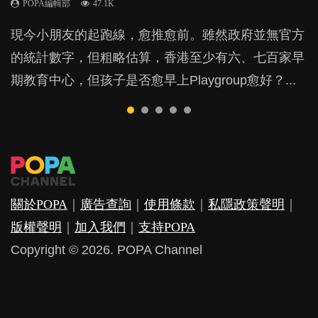
POPA編輯部
POPA編輯部
POPA編輯部
POPA編輯部
47.1K
33.1K
25.8K
31.5K
BB出生後，不止媽媽，爸爸也有機會患上產後抑
現今小朋友的起跑線，愈推愈前。雖然政府並無官方
由美國學者所創的 tools of the mind 課程，學生以遊
許多媽媽心底可能都有一刻掙扎過：究竟全職好，還
父母日夜無間、身心俱疲地照顧BB，如何做到正向
鬱，影響日常生活，嚴重的甚至會有自殺，或傷害小
的統計數字，但粗略估算，香港至少有六、七百家早
戲方式學習，學術能力和自制能力亦明顯比其他小朋
是在職好。雖說每個家庭都有自己的獨特狀況和考慮
教養？部份父母更會為了小朋友放棄自己的嗜好、減
朋友的念頭。但為何爸爸患上產後抑鬱往往難以察
期教育中心，但孩子是否愈早上Playgroup愈好？...
友優勝，到底這課程有何特別之處？...
因素，但原來全職和在職媽媽所養育的子女其實都各
少出席朋友聚會等等，你以為會換來美好的親子關
覺？...
有擅長。...
係，有助小朋友成長，但原來父母身心虛耗對孩子的
成長可能有意想不到的影響！...
關於POPA
｜
廣告查詢
｜
使用條款
｜
私隱政策聲明
｜
版權聲明
｜
加入我們
｜
支持POPA
Copyright © 2026. POPA Channel