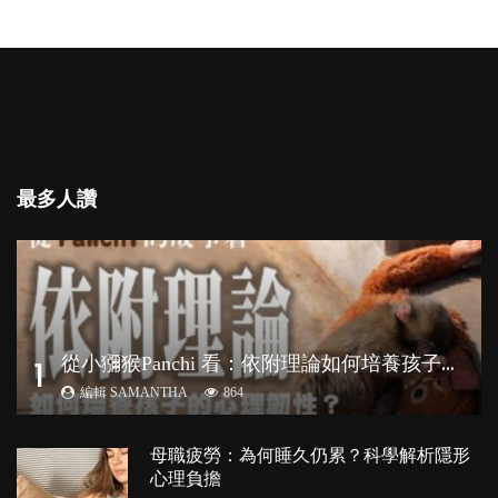
最多人讚
從
小獼猴Panchi 看：依附理論如何培養孩子心理韌性？
1
編輯 SAMANTHA
864
母職疲勞：為何睡久仍累？科學解析隱形
心理負擔