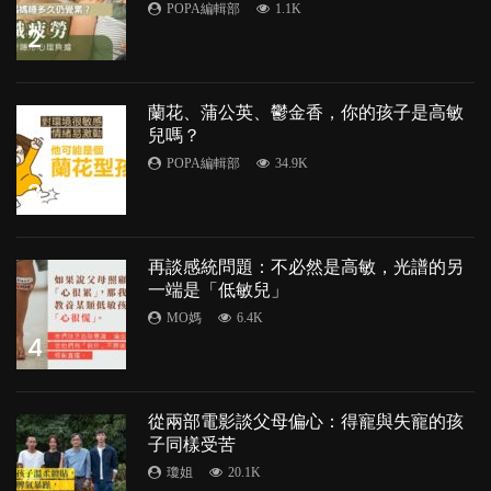
POPA編輯部
1.1K
2
蘭花、蒲公英、鬱金香，你的孩子是高敏
兒嗎？
POPA編輯部
34.9K
3
再談感統問題：不必然是高敏，光譜的另
一端是「低敏兒」
MO媽
6.4K
4
從兩部電影談父母偏心：得寵與失寵的孩
子同樣受苦
瓊姐
20.1K