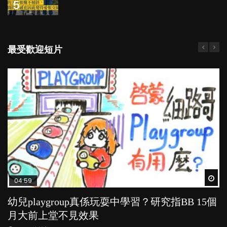
5
最受歡迎短片
Wat
Wat
Wat
Wat
Wat
04:59
03:39
04:06
03:02
04:18
幼兒playgroup真係玩耍中學習？研究指BB 15個
幼稚園遊戲課 如何刺激幼兒自發學習取代獎勵
全職好？在職好？｜全職媽媽與在職媽媽的壓
老公患產後憂鬱症對BB的影響
凡事以BB為中心，就係好爸媽？｜別忽視父母
月大前上堂不見效果
與懲罰？
力與價值
的身心虛耗
POPA編輯部
15.9K