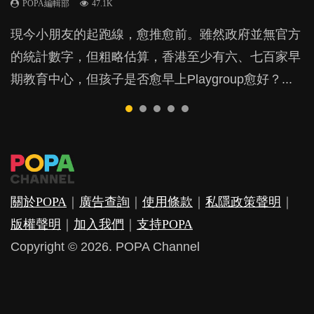
POPA編輯部
POPA編輯部
POPA編輯部
47.1K
33.1K
25.8K
BB出生後，不止媽媽，爸爸也有機會患上產後抑
BB最喜歡隨手拿起什麼都放入口中，有人說一旦養
現今小朋友的起跑線，愈推愈前。雖然政府並無官方
由美國學者所創的 tools of the mind 課程，學生以遊
許多媽媽心底可能都有一刻掙扎過：究竟全職好，還
鬱，影響日常生活，嚴重的甚至會有自殺，或傷害小
成吮手指的習慣，大個就很難戒，但原來一刀切阻止
的統計數字，但粗略估算，香港至少有六、七百家早
戲方式學習，學術能力和自制能力亦明顯比其他小朋
是在職好。雖說每個家庭都有自己的獨特狀況和考慮
朋友的念頭。但為何爸爸患上產後抑鬱往往難以察
他們放東西入口，隨時會影響孩子的身心發展？...
期教育中心，但孩子是否愈早上Playgroup愈好？...
友優勝，到底這課程有何特別之處？...
因素，但原來全職和在職媽媽所養育的子女其實都各
覺？...
有擅長。...
關於POPA
｜
廣告查詢
｜
使用條款
｜
私隱政策聲明
｜
版權聲明
｜
加入我們
｜
支持POPA
Copyright © 2026. POPA Channel