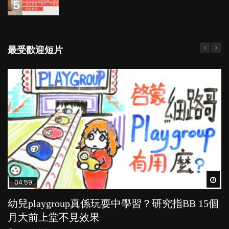
5
最受歡迎短片
Wat
Wat
Wat
Wat
Wat
04:59
03:39
03:02
04:06
03:41
幼兒playgroup真係玩耍中學習？研究指BB 15個
幼稚園遊戲課 如何刺激幼兒自發學習取代獎勵
老公患產後憂鬱症對BB的影響
全職好？在職好？｜全職媽媽與在職媽媽的壓
BB口腔期乜都放入口，父母該制止還是放手？
月大前上堂不見效果
與懲罰？
力與價值
POPA編輯部
POPA編輯部
15.9K
25.5K