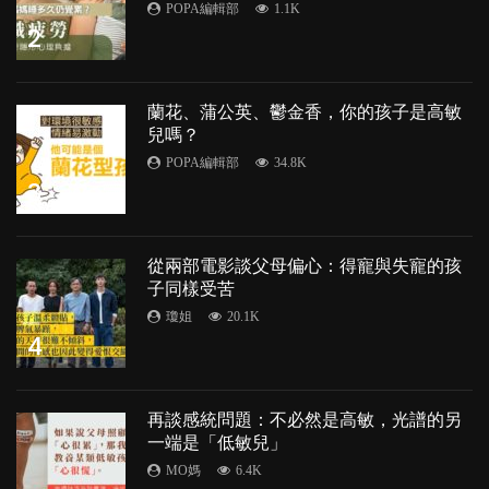
POPA編輯部
1.1K
2
蘭花、蒲公英、鬱金香，你的孩子是高敏
兒嗎？
POPA編輯部
34.8K
3
從兩部電影談父母偏心：得寵與失寵的孩
子同樣受苦
瓊姐
20.1K
4
再談感統問題：不必然是高敏，光譜的另
一端是「低敏兒」
MO媽
6.4K