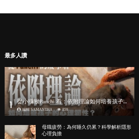
最多人讚
從
小獼猴Panchi 看：依附理論如何培養孩子心理韌性？
1
編輯 SAMANTHA
859
母職疲勞：為何睡久仍累？科學解析隱形
心理負擔