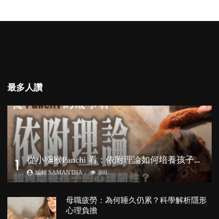
最多人讚
從
小獼猴Panchi 看：依附理論如何培養孩子心理韌性？
1
編輯 SAMANTHA
860
母職疲勞：為何睡久仍累？科學解析隱形
心理負擔