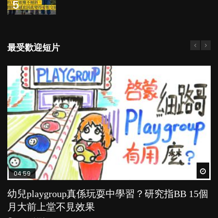
5
最受歡迎短片
Wat
Wat
Wat
Wat
Wat
04:59
03:39
03:02
04:06
03:41
幼兒playgroup真係玩耍中學習？研究指BB 15個
幼稚園遊戲課 如何刺激幼兒自發學習取代獎勵
老公患產後憂鬱症對BB的影響
全職好？在職好？｜全職媽媽與在職媽媽的壓
BB口腔期乜都放入口，父母該制止還是放手？
月大前上堂不見效果
與懲罰？
力與價值
POPA編輯部
POPA編輯部
15.9K
25.5K