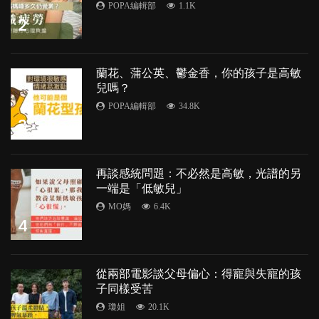
POPA編輯部
1.1K
2
蘭花、蒲公英、鬱金香，你的孩子是高敏
兒嗎？
POPA編輯部
34.8K
3
再談感統問題：不必然是高敏，光譜的另
一端是「低敏兒」
MO媽
6.4K
4
從兩部電影談父母偏心：得寵與失寵的孩
子同樣受苦
瓊姐
20.1K