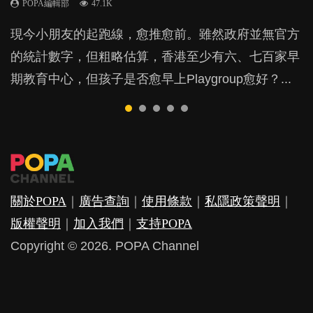
POPA編輯部
POPA編輯部
POPA編輯部
47.1K
33.1K
25.8K
BB出生後，不止媽媽，爸爸也有機會患上產後抑
BB最喜歡隨手拿起什麼都放入口中，有人說一旦養
現今小朋友的起跑線，愈推愈前。雖然政府並無官方
由美國學者所創的 tools of the mind 課程，學生以遊
許多媽媽心底可能都有一刻掙扎過：究竟全職好，還
鬱，影響日常生活，嚴重的甚至會有自殺，或傷害小
成吮手指的習慣，大個就很難戒，但原來一刀切阻止
的統計數字，但粗略估算，香港至少有六、七百家早
戲方式學習，學術能力和自制能力亦明顯比其他小朋
是在職好。雖說每個家庭都有自己的獨特狀況和考慮
朋友的念頭。但為何爸爸患上產後抑鬱往往難以察
他們放東西入口，隨時會影響孩子的身心發展？...
期教育中心，但孩子是否愈早上Playgroup愈好？...
友優勝，到底這課程有何特別之處？...
因素，但原來全職和在職媽媽所養育的子女其實都各
覺？...
有擅長。...
關於POPA
｜
廣告查詢
｜
使用條款
｜
私隱政策聲明
｜
版權聲明
｜
加入我們
｜
支持POPA
Copyright © 2026. POPA Channel