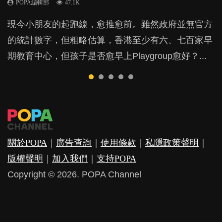
POPA編輯部
POPA編輯部
POPA編輯部
47.1K
33.1K
25.8K
BB出生後，不止媽媽，爸爸也有機會患上產後抑
BB最喜歡隨手拿起什麼都放入口中，有人說一旦養
現今小朋友的起跑線，愈推愈前。雖然政府並無官方
由美國學者所創的 tools of the mind 課程，學生以遊
許多媽媽心底可能都有一刻掙扎過：究竟全職好，還
鬱，影響日常生活，嚴重的甚至會有自殺，或傷害小
成吮手指的習慣，大個就很難戒，但原來一刀切阻止
的統計數字，但粗略估算，香港至少有六、七百家早
戲方式學習，學術能力和自制能力亦明顯比其他小朋
是在職好。雖說每個家庭都有自己的獨特狀況和考慮
朋友的念頭。但為何爸爸患上產後抑鬱往往難以察
他們放東西入口，隨時會影響孩子的身心發展？...
期教育中心，但孩子是否愈早上Playgroup愈好？...
友優勝，到底這課程有何特別之處？...
因素，但原來全職和在職媽媽所養育的子女其實都各
覺？...
有擅長。...
關於POPA
｜
廣告查詢
｜
使用條款
｜
私隱政策聲明
｜
版權聲明
｜
加入我們
｜
支持POPA
Copyright © 2026. POPA Channel