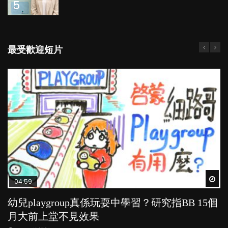
5
最受歡迎短片
Wat
Wat
Wat
Wat
Wat
04:59
03:39
03:02
04:06
03:41
幼兒playgroup真係玩耍中學習？研究指BB 15個
幼稚園遊戲課 如何刺激幼兒自發學習取代獎勵
老公患產後憂鬱症對BB的影響
全職好？在職好？｜全職媽媽與在職媽媽的壓
BB口腔期乜都放入口，父母該制止還是放手？
月大前上堂不見效果
與懲罰？
力與價值
POPA編輯部
POPA編輯部
15.9K
25.5K