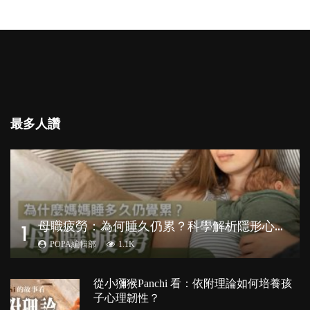
最多人讚
母
職疲勞：為何睡久仍累？科學解析隱形心理負擔
1
POPA編輯部
1.1K
從小獼猴Panchi 看：依附理論如何培養孩
子心理韌性？