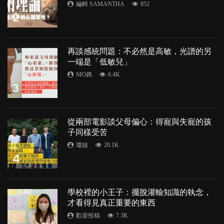
編輯 SAMANTHA
852
2
再談感統問題：不必然是高敏，光譜的另
一端是「低敏兒」
MO媽
6.4K
3
從兩部電影談父母偏心：得寵與失寵的孩
子同樣受苦
瓊姐
20.1K
4
學校裡的小王子：擺脫灌輸知識的執念，
才看得見真正重要的東西
歡迎投稿
7.3K