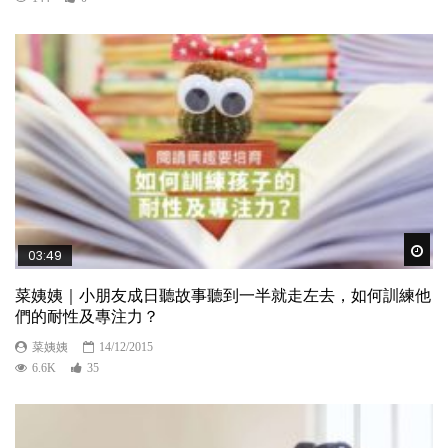
Wat
03:49
菜姨姨｜小朋友成日聽故事聽到一半就走左去，如何訓練他
們的耐性及專注力？
菜姨姨
14/12/2015
6.6K
35