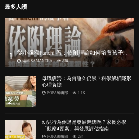
最多人讚
從
小獼猴Panchi 看：依附理論如何培養孩子心理韌性？
1
編輯 SAMANTHA
850
母職疲勞：為何睡久仍累？科學解析隱形
心理負擔
POPA編輯部
1.1K
2
幼兒行為倒退是發展遲緩嗎？家長必學
「觀察4要素」與發展評估指南
POPA編輯部
284