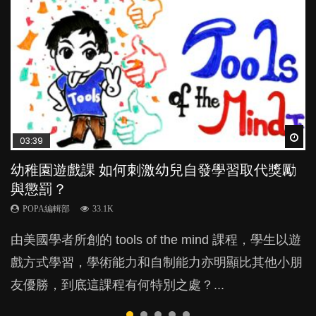
Wat
Wat
Wat
Wat
Wat
03:39
04:59
03:02
04:06
04:18
幼稚園遊戲課 如何刺激幼兒自發學習取代獎勵
幼兒playgroup真係玩耍中學習？研究指BB 15個
老公患產後憂鬱症對BB的影響
全職好？在職好？｜全職媽媽與在職媽媽的壓
凡事以BB為中心，就係好爸媽？｜別忽視父母
與懲罰？
月大前上堂不見效果
力與價值
的身心虛耗
POPA編輯部
15.9K
POPA編輯部
POPA編輯部
POPA編輯部
POPA編輯部
33.1K
47.1K
25.8K
31.5K
BB出生後，不止媽媽，爸爸也有機會患上產後抑
由美國學者所創的 tools of the mind 課程，學生以遊
現今小朋友的起跑線，愈推愈前。雖然政府並無官方
許多媽媽心底可能都有一刻掙扎過：究竟全職好，還
父母日夜無間、身心俱疲地照顧BB，如何做到正向
鬱，影響日常生活，嚴重的甚至會有自殺，或傷害小
戲方式學習，學術能力和自制能力亦明顯比其他小朋
的統計數字，但粗略估算，香港至少有六、七百家早
是在職好。雖說每個家庭都有自己的獨特狀況和考慮
教養？部份父母更會為了小朋友放棄自己的嗜好、減
朋友的念頭。但為何爸爸患上產後抑鬱往往難以察
友優勝，到底這課程有何特別之處？...
期教育中心，但孩子是否愈早上Playgroup愈好？...
因素，但原來全職和在職媽媽所養育的子女其實都各
少出席朋友聚會等等，你以為會換來美好的親子關
覺？...
有擅長。...
係，有助小朋友成長，但原來父母身心虛耗對孩子的