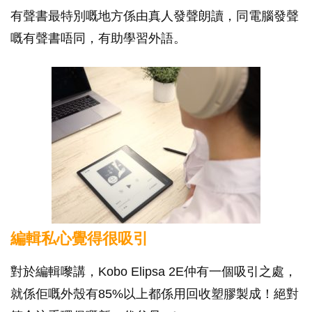
有聲書最特別嘅地方係由真人發聲朗讀，同電腦發聲
嘅有聲書唔同，有助學習外語。
編輯私心覺得很吸引
對於編輯嚟講，Kobo Elipsa 2E仲有一個吸引之處，
就係佢嘅外殼有85%以上都係用回收塑膠製成！絕對