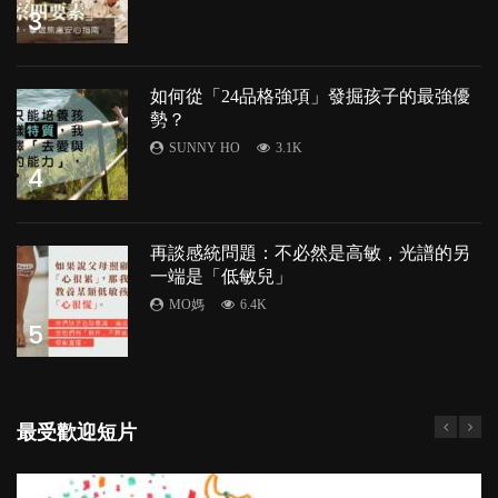
3
如何從「24品格強項」發掘孩子的最強優
勢？
SUNNY HO
3.1K
4
再談感統問題：不必然是高敏，光譜的另
一端是「低敏兒」
MO媽
6.4K
5
最受歡迎短片