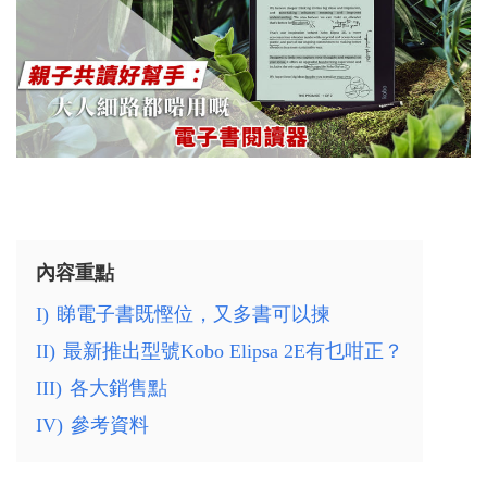
內容重點
I)
睇電子書既慳位，又多書可以揀
II)
最新推出型號Kobo Elipsa 2E有乜咁正？
III)
各大銷售點
IV)
參考資料