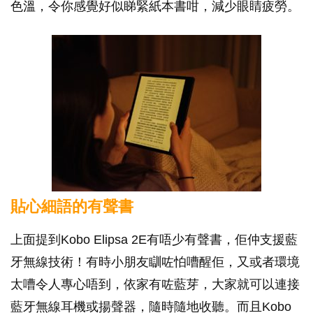
色溫，令你感覺好似睇緊紙本書咁，減少眼睛疲勞。
貼心細語的有聲書
上面提到Kobo Elipsa 2E有唔少有聲書，佢仲支援藍
牙無線技術！有時小朋友瞓咗怕嘈醒佢，又或者環境
太嘈令人專心唔到，依家有咗藍芽，大家就可以連接
藍牙無線耳機或揚聲器，隨時隨地收聽。而且Kobo