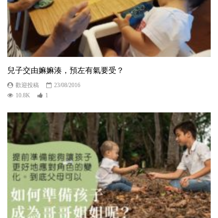
兒子交由嫲嫲湊，預左有氣要受？
歡迎投稿
23/08/2016
10.8K
1