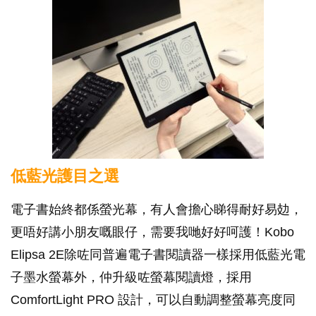
低藍光護目之選
電子書始終都係螢光幕，有人會擔心睇得耐好易攰，
更唔好講小朋友嘅眼仔，需要我哋好好呵護！Kobo
Elipsa 2E除咗同普遍電子書閱讀器一樣採用低藍光電
子墨水螢幕外，仲升級咗螢幕閱讀燈，採用
ComfortLight PRO 設計，可以自動調整螢幕亮度同