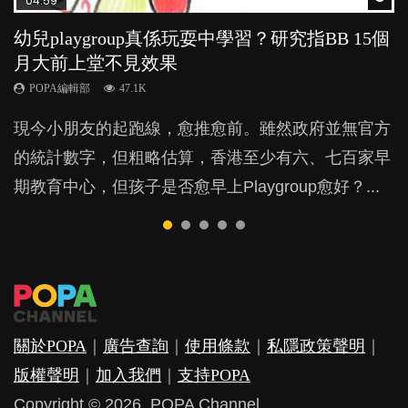
04:59
03:39
03:02
04:06
03:41
幼兒playgroup真係玩耍中學習？研究指BB 15個
幼稚園遊戲課 如何刺激幼兒自發學習取代獎勵
老公患產後憂鬱症對BB的影響
全職好？在職好？｜全職媽媽與在職媽媽的壓
BB口腔期乜都放入口，父母該制止還是放手？
月大前上堂不見效果
與懲罰？
力與價值
POPA編輯部
POPA編輯部
15.9K
25.5K
POPA編輯部
POPA編輯部
POPA編輯部
47.1K
33.1K
25.8K
BB出生後，不止媽媽，爸爸也有機會患上產後抑
BB最喜歡隨手拿起什麼都放入口中，有人說一旦養
現今小朋友的起跑線，愈推愈前。雖然政府並無官方
由美國學者所創的 tools of the mind 課程，學生以遊
許多媽媽心底可能都有一刻掙扎過：究竟全職好，還
鬱，影響日常生活，嚴重的甚至會有自殺，或傷害小
成吮手指的習慣，大個就很難戒，但原來一刀切阻止
的統計數字，但粗略估算，香港至少有六、七百家早
戲方式學習，學術能力和自制能力亦明顯比其他小朋
是在職好。雖說每個家庭都有自己的獨特狀況和考慮
朋友的念頭。但為何爸爸患上產後抑鬱往往難以察
他們放東西入口，隨時會影響孩子的身心發展？...
期教育中心，但孩子是否愈早上Playgroup愈好？...
友優勝，到底這課程有何特別之處？...
因素，但原來全職和在職媽媽所養育的子女其實都各
覺？...
有擅長。...
關於POPA
｜
廣告查詢
｜
使用條款
｜
私隱政策聲明
｜
版權聲明
｜
加入我們
｜
支持POPA
Copyright © 2026. POPA Channel