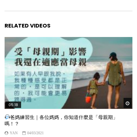
RELATED VIDEOS
Wat
05:18
爸媽練習生｜各位媽媽，你知道什麼是「母親期」
嗎！？
YAN
04/03/2021