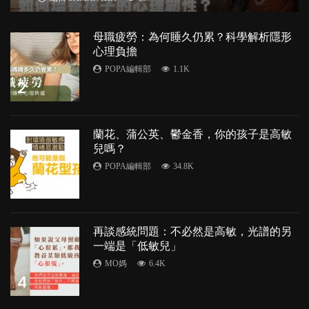
母職疲勞：為何睡久仍累？科學解析隱形
心理負擔
POPA編輯部
1.1K
2
蘭花、蒲公英、鬱金香，你的孩子是高敏
兒嗎？
POPA編輯部
34.8K
3
再談感統問題：不必然是高敏，光譜的另
一端是「低敏兒」
MO媽
6.4K
4