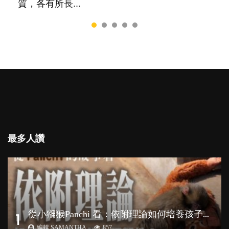
質，各有所長...
最多人讚
從
小獼猴Panchi 看：依附理論如何培養孩子心理韌性？
1
編輯 SAMANTHA
857