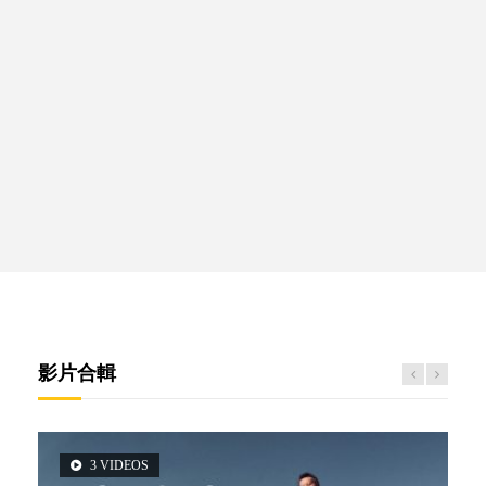
影片合輯
3 VIDEOS
5 VIDEOS
14 VIDEOS
2 VIDEOS
6 VIDEOS