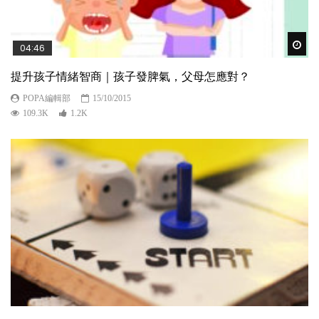
Wat
04:46
提升孩子情緒智商｜孩子發脾氣，父母怎應對？
POPA編輯部
15/10/2015
109.3K
1.2K