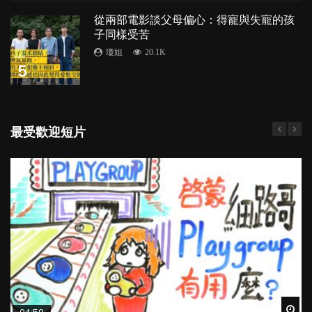
從兩部電影談父母偏心：得寵與失寵的孩
子同樣受苦
瓊姐
20.1K
5
最受歡迎短片
Wat
Wat
Wat
Wat
Wat