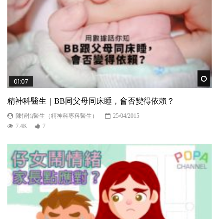
Wat
01:07
精神科醫生｜BB同父母同床睡，會否變得依賴？
陳愷怡醫生（精神科專科醫生）
25/04/2015
7.4K
7