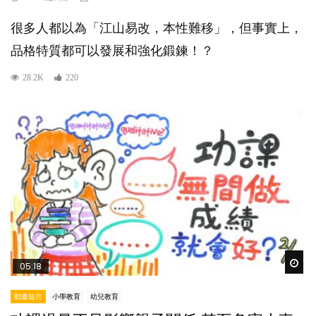
很多人都以為「江山易改，本性難移」，但事實上，
品格特質都可以發展和強化鍛鍊！？
28.2K
220
Wat
05:18
動畫短片
小學教育
幼兒教育