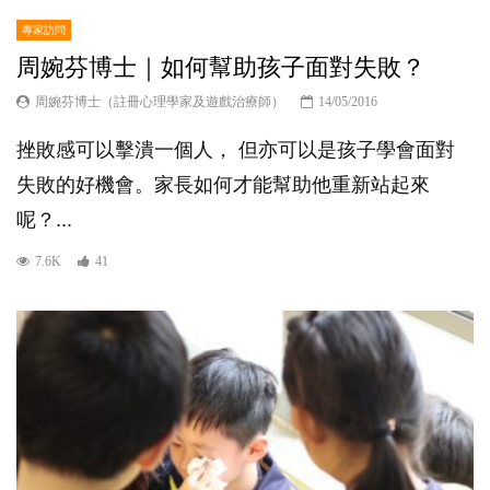
專家訪問
周婉芬博士｜如何幫助孩子面對失敗？
周婉芬博士（註冊心理學家及遊戲治療師）
14/05/2016
挫敗感可以擊潰一個人， 但亦可以是孩子學會面對
失敗的好機會。家長如何才能幫助他重新站起來
呢？...
7.6K
41