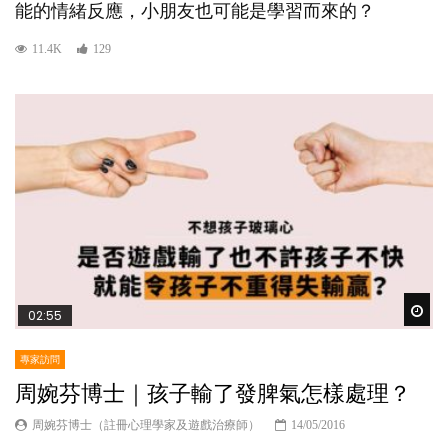
能的情緒反應，小朋友也可能是學習而來的？
11.4K
129
Wat
02:55
專家訪問
周婉芬博士｜孩子輸了發脾氣怎樣處理？
周婉芬博士（註冊心理學家及遊戲治療師）
14/05/2016