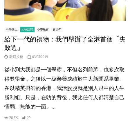
中學路上
人物訪問
小學教育
青少年
給下一代的禮物：我們舉辦了全港首個「失
敗週」
歡迎投稿
03/05/2019
從小到大我都是一個學霸，不但名列前茅，也多次取
得奬學金，之後以一級榮譽成績於中大新聞系畢業。
在以精英掛帥的香港，我活脫脫就是別人眼中的人生
勝利組。只是，在叻的背後，我比任何人都清楚自己
懦弱、無能的一面。...
26.3K
20