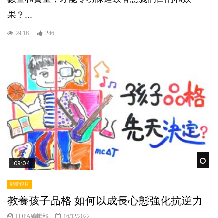
果？...
29.1K
246
Wat
03:04
動畫短片
教養孩子品格 如何以成長心態強化抗逆力
POPA編輯部
16/12/2022