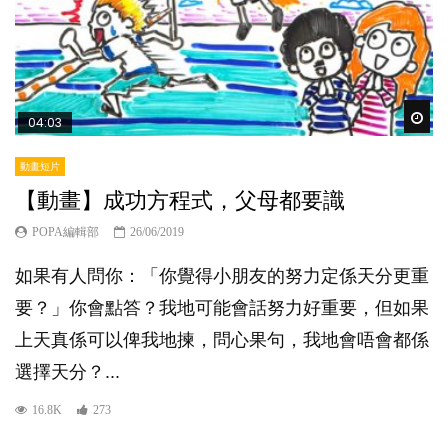
Wat
04:03
動畫短片
【動畫】成功方程式，父母都要識
POPA編輯部
26/06/2019
如果有人問你：「你覺得小朋友的努力定係天分更重
要？」你會點答？我地可能會話努力好重要，但如果
上天真係可以俾我地揀，問心果句，我地會唔會都係
選擇天分？...
16.8K
273