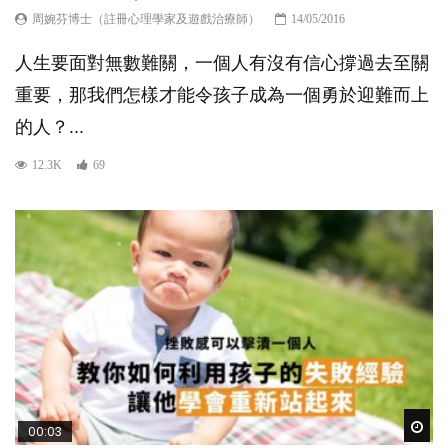
周婉芬博士（註冊心理學家及遊戲治療師）
14/05/2016
人生要面對無數難關，一個人有沒有信心撐過去至關
重要，那我們怎樣才能令孩子成為一個勇於迎難而上
的人？...
12.3K
69
Wat
00:03