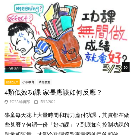
Wat
05:38
動畫短片
小學教育
幼兒教育
4類低效功課 家長應該如何反應？
POPA編輯部
15/12/2022
學童每天花上大量時間和精力應付功課，其實都在做
些甚麼？何謂一份「好功課」？到底如何控制功課的
數量和質量，才能令功課達致有意義的目的和效