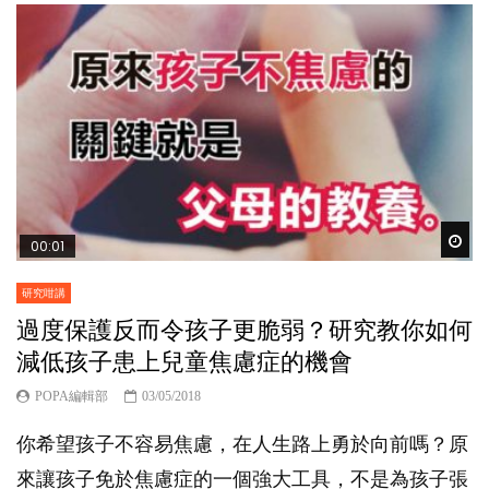
Wat
00:01
研究咁講
過度保護反而令孩子更脆弱？研究教你如何
減低孩子患上兒童焦慮症的機會
POPA編輯部
03/05/2018
你希望孩子不容易焦慮，在人生路上勇於向前嗎？原
來讓孩子免於焦慮症的一個強大工具，不是為孩子張