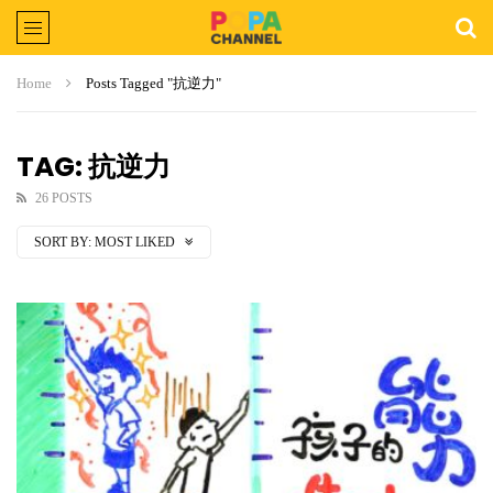
Home
Posts Tagged "抗逆力"
TAG: 抗逆力
26 POSTS
SORT BY:
MOST LIKED