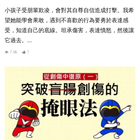
小孩子受朋輩欺凌，會對其自尊自信造成打擊。我希
望她能學會果敢，遇到不喜歡的行為要勇於表達感
受，知道自己的底線。坦承傷害，表達憤怒，然後讓
它過去。...
7.5K
7