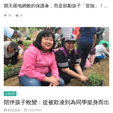
開天羅地網般的保護傘，而是鼓勵孩子「冒險」！...
5K
20
人物訪問
陪伴孩子蛻變：從被欺凌到為同學挺身而出
歡迎投稿
25/02/2019