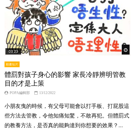
Wat
03:23
動畫短片
體罰對孩子身心的影響 家長冷靜辨明管教
目的才是上策
POPA編輯部
13/12/2022
小朋友曳的時候，有父母可能會以打手板、打屁股這
些方法去管教，令他知痛知驚，不敢再犯。但體罰式
的教養方法，是否真的能夠達到你想要的效果？...