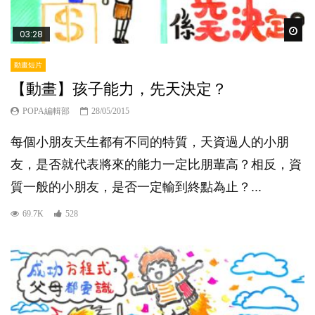
Wat
03:28
動畫短片
【動畫】孩子能力，先天決定？
POPA編輯部
28/05/2015
每個小朋友天生都有不同的特質，天資過人的小朋
友，是否就代表將來的能力一定比朋輩高？相反，資
質一般的小朋友，是否一定輸到終點為止？...
69.7K
528