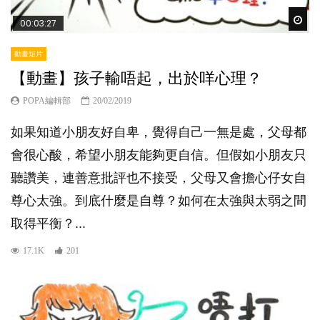
Wat
00:03:27
動畫短片
【動畫】孩子輸唔起，出於咩心理？
POPA編輯部
20/02/2019
如果知道小朋友好自卑，覺得自己一無是處，父母都
會很心酸，希望小朋友能夠更自信。但假如小朋友只
聽讚美，連善意批評也不接受，父母又會擔心仔女自
尊心太強。到底什麼是自尊？如何在太強與太弱之間
取得平衡？...
17.1K
201