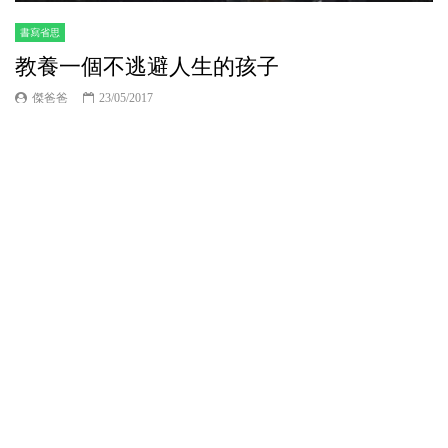
書寫省思
教養一個不逃避人生的孩子
傑爸爸
23/05/2017
當孩子還小，我們還可以發現他們說謊話及逃避的痕
跡，但當他們長大並進入職場，就會因幼年種下逃避
的心態而影響表現，習慣性地捨難取易。...
3.1K
2