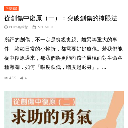
研究咁講
從創傷中復原（一）：突破創傷的掩眼法
POPA編輯部
22/11/2019
所謂的創傷，不一定是喪親喪親、離異等重大的事
件，諸如日常的小挫折，都需要好好療傷。若我們能
從中復原過來，那我們將更能向孩子展現面對生命各
種難關，如何「嗰度跌低，嗰度起返身」。...
4.3K
4