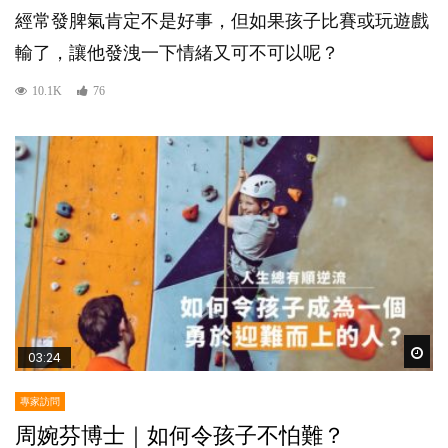
經常發脾氣肯定不是好事，但如果孩子比賽或玩遊戲
輸了，讓他發洩一下情緒又可不可以呢？
10.1K
76
Wat
03:24
專家訪問
周婉芬博士｜如何令孩子不怕難？