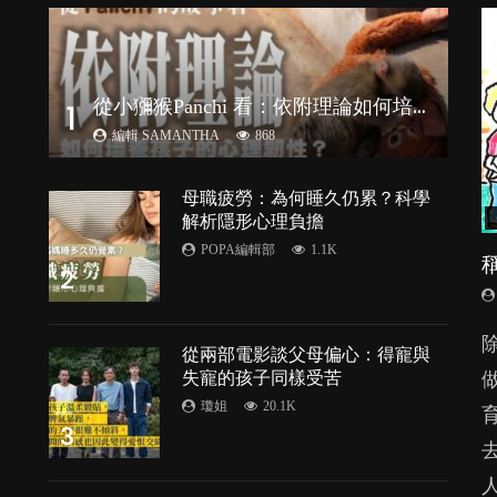
從
小獼猴Panchi 看：依附理論如何培養孩子心理韌性？
1
編輯 SAMANTHA
868
母職疲勞：為何睡久仍累？科學
解析隱形心理負擔
POPA編輯部
1.1K
2
從兩部電影談父母偏心：得寵與
失寵的孩子同樣受苦
瓊姐
20.1K
3
受