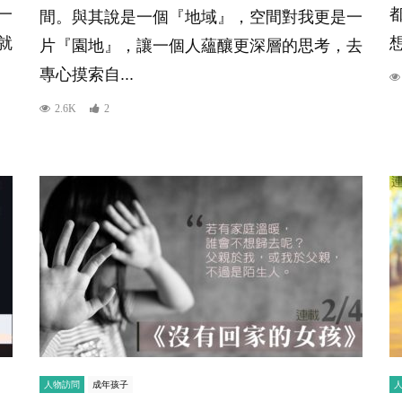
一
間。與其說是一個『地域』，空間對我更是一
就
片『園地』，讓一個人蘊釀更深層的思考，去
專心摸索自...
2.6K
2
人物訪問
成年孩子