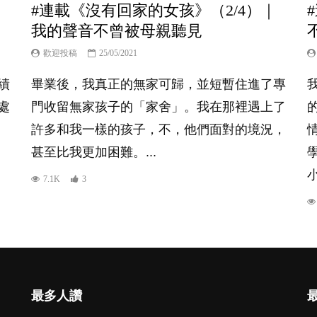
｜
#連載《沒有回家的女孩》（2/4）｜
我的聲音不曾被母親聽見
歡迎投稿
25/05/2021
績
畢業後，我真正的無家可歸，並短暫住進了專
處
門收留無家孩子的「家舍」。我在那裡遇上了
許多和我一樣的孩子，不，他們面對的境況，
甚至比我更加困難。...
7.1K
3
最多人讚