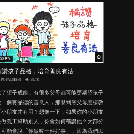
Watch Later
Watch Later
Watch Later
Watch Later
Watch Later
03:59
04:28
05:18
04:07
03:31
稱讚孩子品格，培育善良有法
管教｜唔打得，唔罵得，Time-out又得唔
功課過量不只影響親子關係 甚至危害夫
【動畫】齋講英文，高人一等？｜為學英
【動畫】父母信念如何，子女也必如何？
得？
妻關係？
文放棄母語對孩子有何影響？
POPA編輯部
POPA編輯部
39.7K
20.2K
POPA編輯部
POPA編輯部
POPA編輯部
36.2K
33.8K
71.3K
除了望子成龍，有很多父母都可能更期望孩子
俗語有云「好醜命生成」，那麼孩子聰明或愚
很多家長期望以time-out「暫停隔離法」，讓
上一集，我們看了一個關於功課和學業成績的
很多家長經常跟子女講英文，甚至由孩子一出
做一個有品德的善良人，那麼到底父母怎樣教
笨、將來有沒有成就，是不是早就由天注定？
孩子跟令他失控的情境隔離，從而有反思的空
綜合分析研究。然而，要全面地解構 「功
世開始，便已急不及待的只講英文，一句廣東
育小朋友才有用？想像一下，如果你的小朋友
原來，父母師長的信念才是關鍵，並會在不知
間。不過這方法，卻隱藏著危機，隨時令孩子
課」的功能和效用，我們還必須聆聽孩子的感
話也不說。如果家長為了讓孩子學英文，只用
去做義工幫助別人，你會如何稱讚他？大部分
不覺間影響了孩子的表現……...
蒙受精神傷害？...
和經歷。...
外語跟子女溝通，放棄自己的母語，對小朋友
人可能會說「你做咗一件好事」，因為我們以