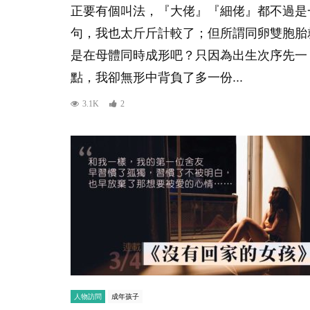
正要有個叫法，『大佬』『細佬』都不過是
句，我也太斤斤計較了；但所謂同卵雙胞胎
是在母體同時成形吧？只因為出生次序先一
點，我卻無形中背負了多一份...
3.1K
2
人物訪問
成年孩子