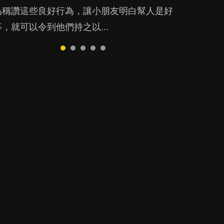
會有甚麼影響？...
為稱讚這些良好行為，讓小朋友明白幫人是好
事，就可以令到他們持之以...