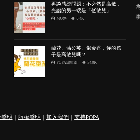
再談感統問題：不必然是高敏，
光譜的另一端是「低敏兒」
MO媽
6.4K
4
蘭花、蒲公英、鬱金香，你的孩
子是高敏兒嗎？
POPA編輯部
34.9K
5
策聲明
｜
版權聲明
｜
加入我們
｜
支持POPA