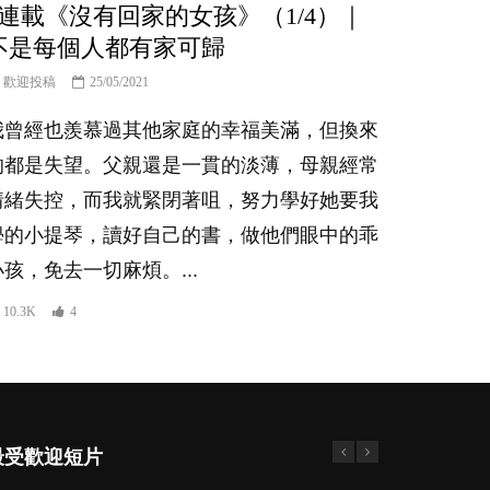
#連載《沒有回家的女孩》（1/4）｜
不是每個人都有家可歸
歡迎投稿
25/05/2021
我曾經也羨慕過其他家庭的幸福美滿，但換來
的都是失望。父親還是一貫的淡薄，母親經常
情緒失控，而我就緊閉著咀，努力學好她要我
學的小提琴，讀好自己的書，做他們眼中的乖
小孩，免去一切麻煩。...
10.3K
4
最受歡迎短片