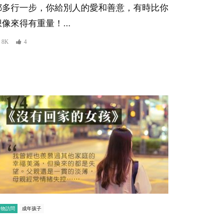
都多行一步，你給別人的愛和善意，有時比你
想像來得有重量！...
8K
4
人物訪問
成年孩子