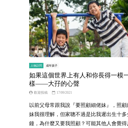
人物訪問
成年孩子
如果這個世界上有人和你長得一模
樣——大孖的心聲
歡迎投稿
17/09/2021
以前父母常跟我說『要照顧細佬妹』，照顧
妹我很理解，但家聰不過是比我遲出生十多
鐘，為什麼又要我照顧？可能其他人會覺得