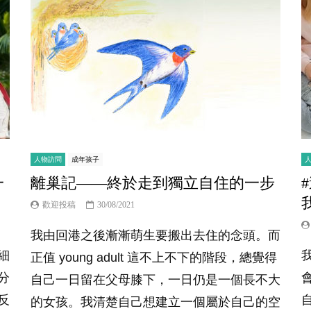
人物訪問
成年孩子
一
離巢記——終於走到獨立自住的一步
歡迎投稿
30/08/2021
我由回港之後漸漸萌生要搬出去住的念頭。而
細
正值 young adult 這不上不下的階段，總覺得
分
自己一日留在父母膝下，一日仍是一個長不大
反
的女孩。我清楚自己想建立一個屬於自己的空