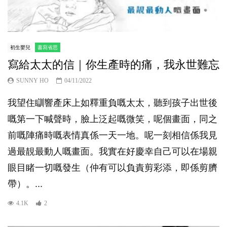
初生嬰兒
書寫省思
寫給太太的信｜你生產時的痛，我永世難忘
SUNNY HO
04/11/2022
我望住瞓響產床上如釋重負嘅太太，聽到孩子出世後
嘅第一下喊聲時，臉上泛起嘅微笑，呢個畫面，同之
前嘅陣痛時嘅表情真係一天一地。呢一刻相信係我見
過最靚最動人嘅畫面。我實在好慶幸自己可以在場親
眼目睹一切嘅發生（仲有可以負責剪彩添，即係剪臍
帶）。...
4.1K
2