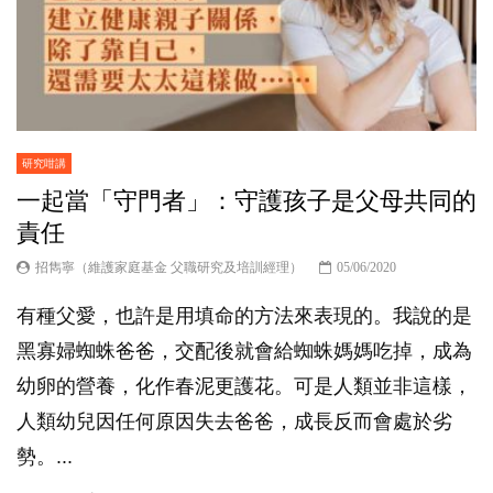
研究咁講
一起當「守門者」：守護孩子是父母共同的
責任
招雋寧（維護家庭基金 父職研究及培訓經理）
05/06/2020
有種父愛，也許是用填命的方法來表現的。我說的是
黑寡婦蜘蛛爸爸，交配後就會給蜘蛛媽媽吃掉，成為
幼卵的營養，化作春泥更護花。可是人類並非這樣，
人類幼兒因任何原因失去爸爸，成長反而會處於劣
勢。...