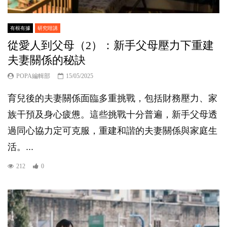
有根有據
研究咁講
從愛人到父母（2）：新手父母壓力下重建
夫妻關係的秘訣
POPA編輯部
15/05/2025
育兒後的夫妻關係面臨多重挑戰，包括財務壓力、家
族干預及身心疲憊。這些挑戰十分普遍，新手父母透
過同心協力定可克服，重建和諧的夫妻關係與家庭生
活。...
212
0