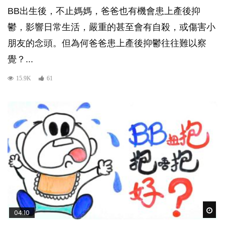
BB出生後，不止媽媽，爸爸也有機會患上產後抑
鬱，影響日常生活，嚴重的甚至會有自殺，或傷害小
朋友的念頭。但為何爸爸患上產後抑鬱往往難以察
覺？...
15.9K
61
Wat
04:10