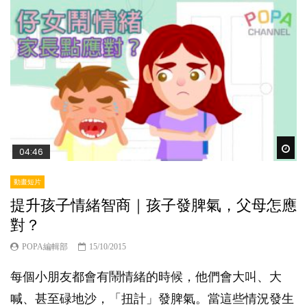
Wat
04:46
動畫短片
提升孩子情緒智商｜孩子發脾氣，父母怎應
對？
POPA編輯部
15/10/2015
每個小朋友都會有鬧情緒的時候，他們會大叫、大
喊、甚至碌地沙，「扭計」發脾氣。當這些情況發生