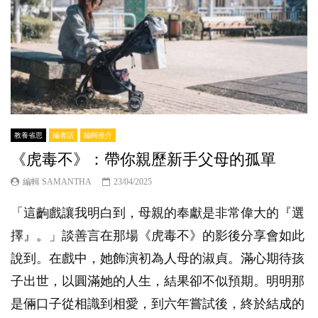
教養省思
編者話
編輯推介
《虎毒不》：帶你親歷新手父母的孤單
編輯 SAMANTHA
23/04/2025
「這齣戲讓我明白到，母親的奉獻是非常偉大的『選
擇』。」談善言在那場《虎毒不》的影後分享會如此
說到。在戲中，她飾演初為人母的淑貞。滿心期待孩
子出世，以圓滿她的人生，結果卻不似預期。明明那
是倆口子從相識到相愛，到六年嘗試後，終於結成的