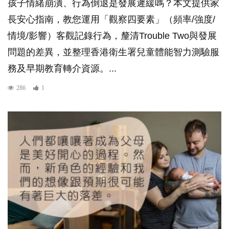
孩子情緒崩潰、行為倒退是發展遲緩嗎？本文提供家
長安心指南，教您運用「觀察四要素」（頻率/強度/
情境/影響）客觀記錄行為，釐清Trouble Two與發展
問題的差異，並整理香港衛生署兒童體能智力測驗服
務及早期教育轉介資源。...
286
1