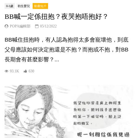
0-1歲
初生嬰兒
動畫短片
BB喊一定係扭抱？夜哭抱唔抱好？
POPA編輯部
05/12/2022
BB喊住扭抱時，有人認為抱得太多會寵壞他，到底
父母應該如何決定抱還是不抱？而抱或不抱，對BB
長期會有甚麼影響？...
93.1K
630