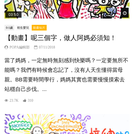
Wat
03:50
0-1歲
初生嬰兒
動畫短片
【動畫】呢三個字，做人阿媽必須知！
POPA編輯部
07/11/2018
當了媽媽，一定無時無刻感到快樂嗎？一定要無所不
能嗎？我們有時候會忘記了，沒有人天生懂得當母
親。BB需要時間學行，媽媽其實也需要慢慢摸索去
站穩自己步伐。...
23.7K
310