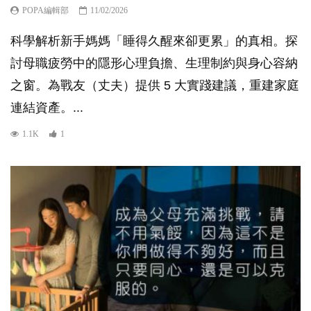
POPA編輯部
11/02/2026
科學解析新手媽媽「睡得久醒來卻更累」的真相。探
討母職疲勞中的隱形心理負擔、生理制約與身心容納
之窗。為戰友（丈夫）提供 5 大實踐建議，重建家庭
連結資產。...
1.1K
1