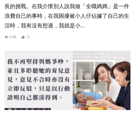
長的挑戰。在我介懷別人說我做「全職媽媽」是一件
浪費自己的事時，在我困擾被小人仔佔據了自己的生
活時，我有沒有想過，我就是小...
9.9K
13
0-1歲
初生嬰兒
書寫省思