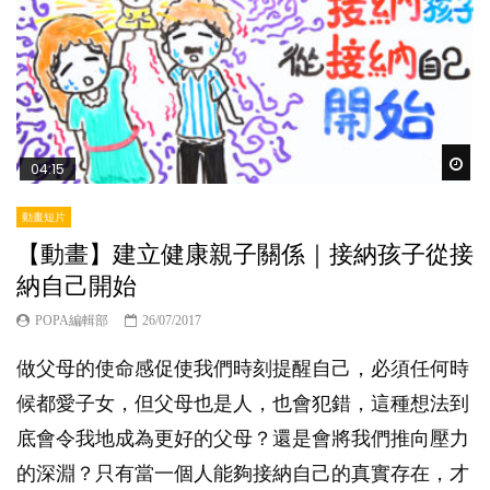
Wat
04:15
動畫短片
【動畫】建立健康親子關係｜接納孩子從接
納自己開始
POPA編輯部
26/07/2017
做父母的使命感促使我們時刻提醒自己，必須任何時
候都愛子女，但父母也是人，也會犯錯，這種想法到
底會令我地成為更好的父母？還是會將我們推向壓力
的深淵？只有當一個人能夠接納自己的真實存在，才