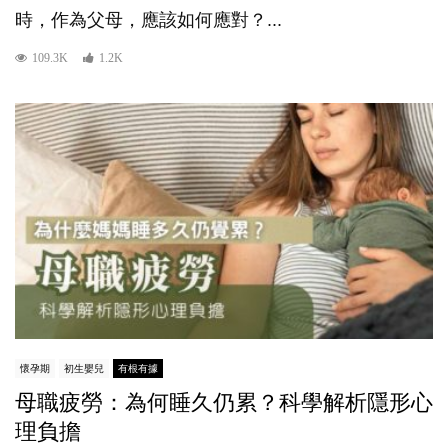
時，作為父母，應該如何應對？...
109.3K
1.2K
懷孕期
初生嬰兒
有根有據
母職疲勞：為何睡久仍累？科學解析隱形心
理負擔