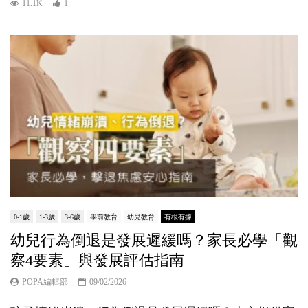
11.1K
1
0-1歲
1-3歲
3-6歲
學前教育
幼兒教育
有根有據
幼兒行為倒退是發展遲緩嗎？家長必學「觀
察4要素」與發展評估指南
POPA編輯部
09/02/2026