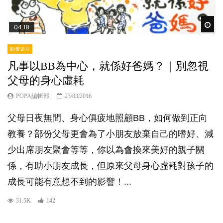
Wat
04:18
動畫短片
凡事以BB為中心，就係好爸媽？｜別忽視
父母的身心虛耗
POPA編輯部
23/03/2016
父母日夜無間、身心俱疲地照顧BB，如何做到正向
教養？部份父母更會為了小朋友放棄自己的嗜好、減
少出席朋友聚會等等，你以為會換來美好的親子關
係，有助小朋友成長，但原來父母身心虛耗對孩子的
成長可能有意想不到的影響！...
31.5K
142