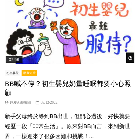
Wat
02:56
初生嬰兒
動畫短片
BB喊不停？初生嬰兒奶量睡眠都要小心照
顧
POPA編輯部
09/12/2022
新手父母終於等到BB出世，但開心過後，好快就要
經歷一段「非常生活」。原來對BB而言，來到新世
界，一樣迎來了很多困難和挑戰！...