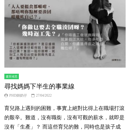
書寫省思
尋找媽媽下半生的事業線
PHD師奶仔
27/04/2022
育兒路上遇到的困難，事實上絕對比得上在職場打滾
的艱辛。難道，沒有職銜，沒有可觀的薪水，就即是
沒有「生產」？ 而這些育兒的難，同時也是孩子成