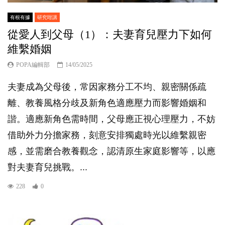
有根有據
研究咁講
從愛人到父母（1）：夫妻育兒壓力下如何
維繫婚姻
POPA編輯部
14/05/2025
夫妻成為父母後，常因家務分工不均、親密關係疏
離、教養風格分歧及新角色適應壓力而影響婚姻和
諧。適應新角色需時間，父母應正視心理壓力，不妨
借助外力分擔家務，刻意安排獨處時光以維繫親密
感，並需磨合教養觀念，認清原生家庭影響等，以應
對夫妻育兒挑戰。...
228
0