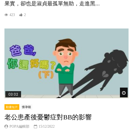
果實，卻也是淑貞最孤單無助，走進黑...
423
2
Wat
03:02
動畫短片
懷孕期
老公患產後憂鬱症對BB的影響
POPA編輯部
15/12/2022