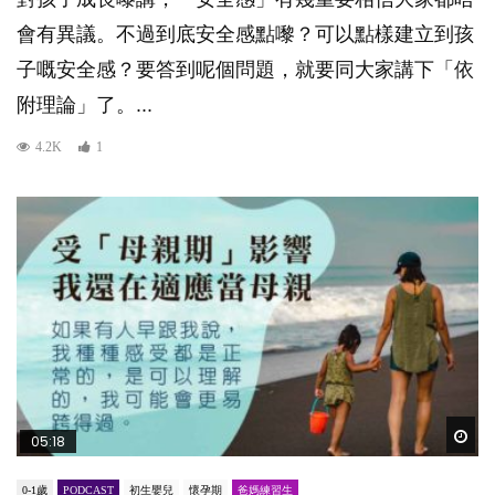
會有異議。不過到底安全感點嚟？可以點樣建立到孩
子嘅安全感？要答到呢個問題，就要同大家講下「依
附理論」了。...
4.2K
1
Wat
05:18
0-1歲
PODCAST
初生嬰兒
懷孕期
爸媽練習生