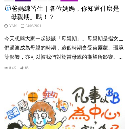
爸媽練習生｜各位媽媽，你知道什麼是
「母親期」嗎！？
YAN
04/03/2021
今天想與大家一起談談「母親期​」。母親期是指女士
們過渡成為母親的時期，這個時期會受荷爾蒙、環境
等影響，亦可以被我們對於當母親的期望所影響。...
8.4K
85