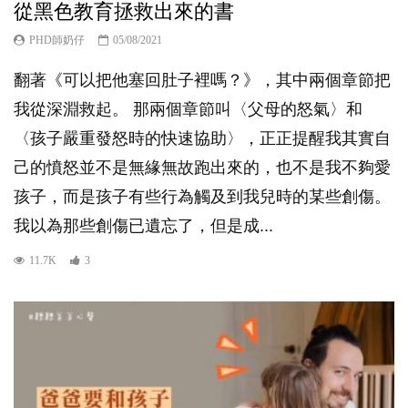
從黑色教育拯救出來的書
PHD師奶仔
05/08/2021
翻著《可以把他塞回肚子裡嗎？》，其中兩個章節把
我從深淵救起。 那兩個章節叫〈父母的怒氣〉和
〈孩子嚴重發怒時的快速協助〉，正正提醒我其實自
己的憤怒並不是無緣無故跑出來的，也不是我不夠愛
孩子，而是孩子有些行為觸及到我兒時的某些創傷。
我以為那些創傷已遺忘了，但是成...
11.7K
3