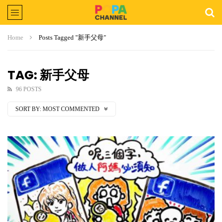
Home
Posts Tagged "新手父母"
TAG: 新手父母
96 POSTS
SORT BY:
MOST COMMENTED