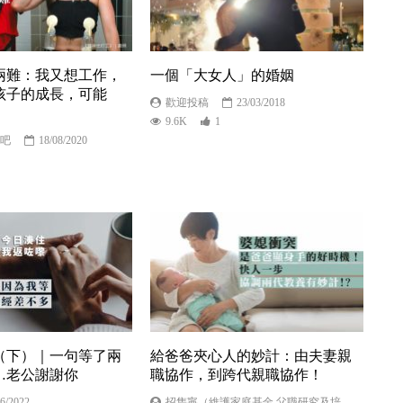
兩難：我又想工作，
一個「大女人」的婚姻
孩子的成長，可能
歡迎投稿
23/03/2018
9.6K
1
吧
18/08/2020
（下）｜一句等了兩
給爸爸夾心人的妙計：由夫妻親
…老公謝謝你
職協作，到跨代親職協作！
06/2022
招雋寧（維護家庭基金 父職研究及培