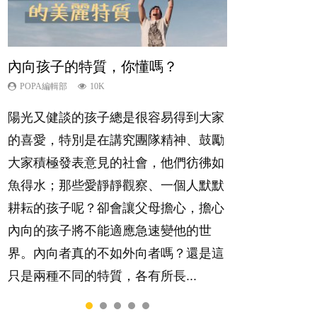
內向孩子的特質，你懂嗎？
想孩子學好外語，點做好？
孩子能力天注定？
愛孩子也別忘了愛自己，父母如何
夫妻必看！經營婚姻，沒捷徑
關顧自己的身心靈？
POPA編輯部
POPA編輯部
POPA編輯部
POPA編輯部
10K
9.9K
7.9K
22.9K
POPA編輯部
14.8K
陽光又健談的孩子總是很容易得到大家
有人話學多種語言越早開始越好，有人
很多父母都希望孩子係個「叻仔叻
你是不是也曾經以為只要跟相愛的人結
照顧孩子衣食住行、陪同兒女應對功課
的喜愛，特別是在講究團隊精神、鼓勵
卻說一時間太多語言，會令孩子感到混
女」，學業別太差，日常自理井井有
婚，就自然能走到白頭，但生了孩子卻
測驗，還要陪玩製造親子時間，尚要處
大家積極發表意見的社會，他們彷彿如
淆，到底誰是誰非？聽聽專家怎樣說，
條。這樣的孩子是萬中無一，還是魚與
發現事情不如你所料？ 經營婚姻，不
理家中雜項要務……當父母的，有千百
魚得水；那些愛靜靜觀察、一個人默默
解開語言學習的迷思～...
熊掌，不能兼得？...
如我們想像的簡單，卻也不是大家說得
個任務要做。可惜，有一樣重要至極
耕耘的孩子呢？卻會讓父母擔心，擔心
那麼難。一起來認識婚姻的真相！...
的，總被遺漏——關注自己的情緒和心
內向的孩子將不能適應急速變他的世
理健康。...
界。內向者真的不如外向者嗎？還是這
只是兩種不同的特質，各有所長...