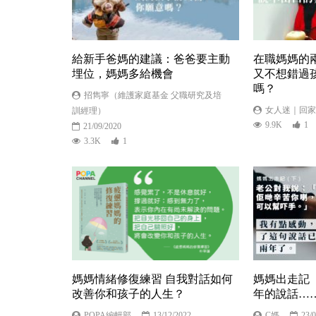
給新手爸媽的建議：爸爸要主動
在職媽媽的
埋位，媽媽多給機會
又不想錯過
嗎？
招雋寧（維護家庭基金 父職研究及培
女人迷｜回家
訓經理）
9.9K
1
21/09/2020
3.3K
1
媽媽情緒修復練習 自我對話如何
媽媽出走記
改善你和孩子的人生？
年的說話…
POPA編輯部
13/12/2022
C媽
23/