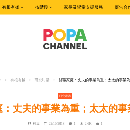
有根有據
按階段
家長及學童支援服務
廣告合
e
有根有據
研究咁講
雙職家庭：丈夫的事業為重；太太的事業
研究咁講
庭：丈夫的事業為重；太太的事
科豆
22/10/2018
1
2.6K
1