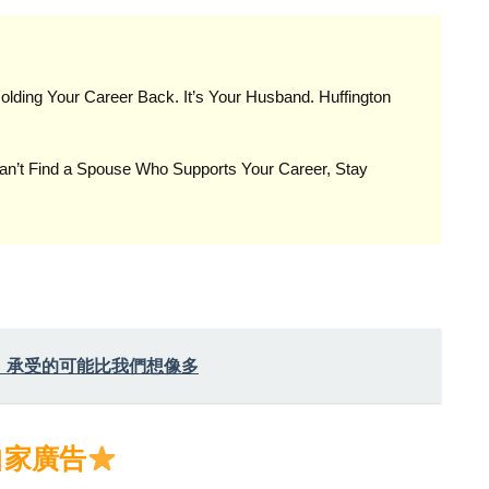
Holding Your Career Back. It’s Your Husband. Huffington
Can’t Find a Spouse Who Supports Your Career, Stay
，承受的可能比我們想像多
自家廣告