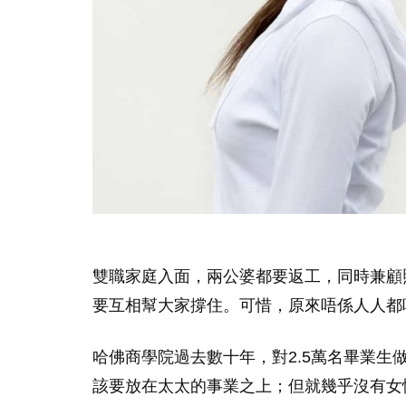
雙職家庭入面，兩公婆都要返工，同時兼顧
要互相幫大家撐住。可惜，原來唔係人人都
哈佛商學院過去數十年，對2.5萬名畢業
該要放在太太的事業之上；但就幾乎沒有女