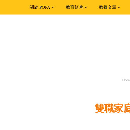
關於 POPA
教育短片
教養文章
Hom
雙職家