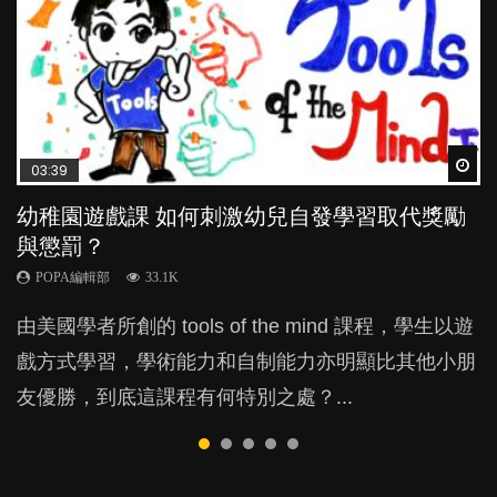
Wat
Wat
Wat
Wat
Wat
03:39
04:59
03:02
04:06
04:18
幼稚園遊戲課 如何刺激幼兒自發學習取代獎勵
幼兒playgroup真係玩耍中學習？研究指BB 15個
老公患產後憂鬱症對BB的影響
全職好？在職好？｜全職媽媽與在職媽媽的壓
凡事以BB為中心，就係好爸媽？｜別忽視父母
與懲罰？
月大前上堂不見效果
力與價值
的身心虛耗
POPA編輯部
15.9K
POPA編輯部
POPA編輯部
POPA編輯部
POPA編輯部
33.1K
47.1K
25.8K
31.5K
BB出生後，不止媽媽，爸爸也有機會患上產後抑
由美國學者所創的 tools of the mind 課程，學生以遊
現今小朋友的起跑線，愈推愈前。雖然政府並無官方
許多媽媽心底可能都有一刻掙扎過：究竟全職好，還
父母日夜無間、身心俱疲地照顧BB，如何做到正向
鬱，影響日常生活，嚴重的甚至會有自殺，或傷害小
戲方式學習，學術能力和自制能力亦明顯比其他小朋
的統計數字，但粗略估算，香港至少有六、七百家早
是在職好。雖說每個家庭都有自己的獨特狀況和考慮
教養？部份父母更會為了小朋友放棄自己的嗜好、減
朋友的念頭。但為何爸爸患上產後抑鬱往往難以察
友優勝，到底這課程有何特別之處？...
期教育中心，但孩子是否愈早上Playgroup愈好？...
因素，但原來全職和在職媽媽所養育的子女其實都各
少出席朋友聚會等等，你以為會換來美好的親子關
覺？...
有擅長。...
係，有助小朋友成長，但原來父母身心虛耗對孩子的
成長可能有意想不到的影響！...