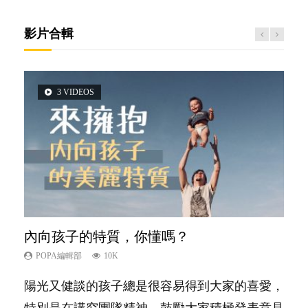
影片合輯
3 VIDEOS
5 VIDEOS
2 VIDEOS
6 VIDEOS
6 VIDEOS
內向孩子的特質，你懂嗎？
夫妻必看！經營婚姻，沒捷徑
想孩子學好外語，點做好？
孩子能力天注定？
愛孩子也別忘了愛自己，父母如何關顧自
己的身心靈？
POPA編輯部
POPA編輯部
POPA編輯部
POPA編輯部
10K
22.9K
9.9K
7.9K
POPA編輯部
14.8K
陽光又健談的孩子總是很容易得到大家的喜愛，
你是不是也曾經以為只要跟相愛的人結婚，就自
有人話學多種語言越早開始越好，有人卻說一時
很多父母都希望孩子係個「叻仔叻女」，學業別
照顧孩子衣食住行、陪同兒女應對功課測驗，還