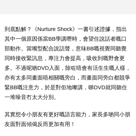
到底點解？《Nurture Shock》一書引述證據，指出
其中一個原因係當BB學講嘢時，會望住說話者嘅口
部動作。當嘴型配合說話聲，意味BB嘅視覺同聽覺
同時接收緊訊息，專注力會提高，吸收到嘅野會更
多。不過呢啲DVD入面，除咗唔會有活生生嘅人樣，
亦有太多同畫面唔相關嘅旁白，而畫面同旁白都競爭
緊BB嘅注意力，於是對佢地嚟講，睇DVD就同聽住
一堆噪音冇太大分別。
其實想令小朋友有更好嘅語言能力，家長多啲同小朋
友面對面傾偈反而更加有用！