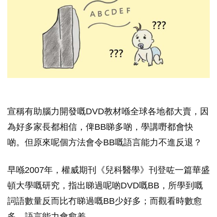
宣稱有助腦力開發嘅DVD教材喺全球各地都大賣，因
為好多家長都相信，俾BB睇多啲，學講嘢都會快
啲。但原來呢個方法會令BB嘅語言能力不進反退？
早喺2007年，權威期刊《兒科醫學》刊登咗一篇華盛
頓大學嘅研究，指出睇過呢啲DVD嘅BB，所學到嘅
詞語數量反而比冇睇過嘅BB少好多；而觀看時數愈
多，語言能力會愈差。