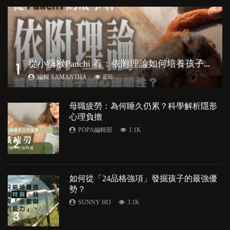
從
小獼猴Panchi 看：依附理論如何培養孩子心理韌性？
1
編輯 SAMANTHA
850
母職疲勞：為何睡久仍累？科學解析隱形
心理負擔
POPA編輯部
1.1K
2
如何從「24品格強項」發掘孩子的最強優
勢？
SUNNY HO
3.1K
3