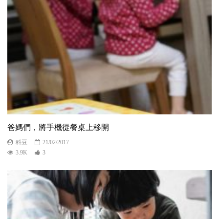
爸媽們，將手機從餐桌上移開
科豆
21/02/2017
3.9K
3