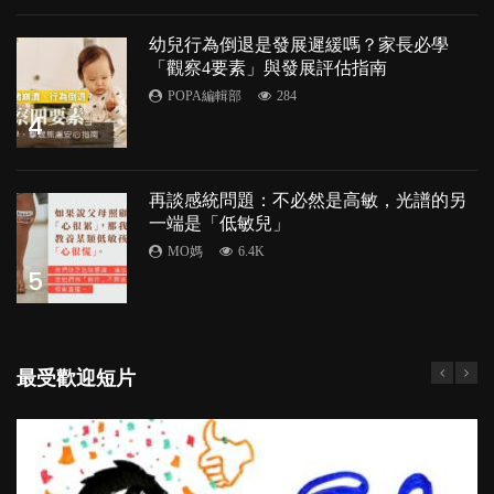
幼兒行為倒退是發展遲緩嗎？家長必學
「觀察4要素」與發展評估指南
POPA編輯部
284
4
再談感統問題：不必然是高敏，光譜的另
一端是「低敏兒」
MO媽
6.4K
5
最受歡迎短片