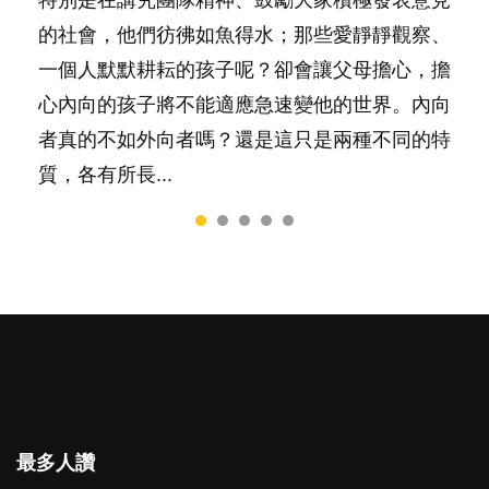
特別是在講究團隊精神、鼓勵大家積極發表意見
然能走到白頭，但生了孩子卻發現事情不如你所
間太多語言，會令孩子感到混淆，到底誰是誰
太差，日常自理井井有條。這樣的孩子是萬中無
要陪玩製造親子時間，尚要處理家中雜項要
的社會，他們彷彿如魚得水；那些愛靜靜觀察、
料？ 經營婚姻，不如我們想像的簡單，卻也不
非？聽聽專家怎樣說，解開語言學習的迷思～...
一，還是魚與熊掌，不能兼得？...
務……當父母的，有千百個任務要做。可惜，有
一個人默默耕耘的孩子呢？卻會讓父母擔心，擔
是大家說得那麼難。一起來認識婚姻的真相！...
一樣重要至極的，總被遺漏——關注自己的情緒
心內向的孩子將不能適應急速變他的世界。內向
和心理健康。...
者真的不如外向者嗎？還是這只是兩種不同的特
質，各有所長...
最多人讚