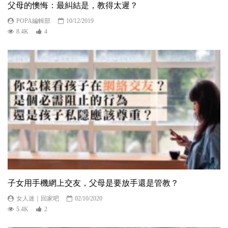
父母的懊悔：最糾結是，教得太遲？
POPA編輯部
10/12/2019
8.4K
4
子女用手機網上交友，父母是要放手還是管教？
女人迷｜回家吧
02/10/2020
5.4K
2