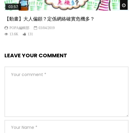
Wat
03:57
【動畫】大人偏頗？定係網絡確實危機多？
POPA編輯部
03/04/2019
13.6K
131
LEAVE YOUR COMMENT