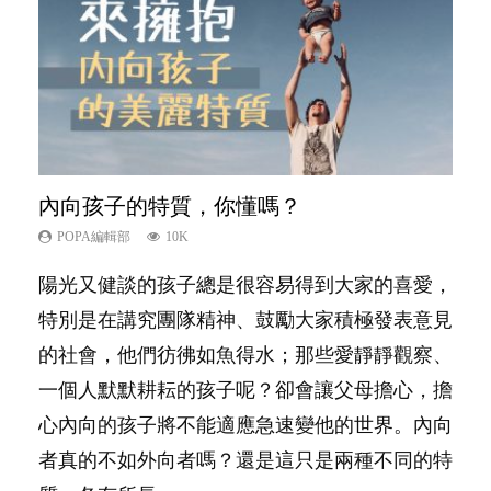
內向孩子的特質，你懂嗎？
想孩子學好外語，點做好？
夫妻必看！經營婚姻，沒捷徑
孩子能力天注定？
愛孩子也別忘了愛自己，父母如何關顧自
己的身心靈？
POPA編輯部
POPA編輯部
POPA編輯部
POPA編輯部
10K
9.9K
22.9K
7.9K
POPA編輯部
14.8K
陽光又健談的孩子總是很容易得到大家的喜愛，
有人話學多種語言越早開始越好，有人卻說一時
你是不是也曾經以為只要跟相愛的人結婚，就自
很多父母都希望孩子係個「叻仔叻女」，學業別
照顧孩子衣食住行、陪同兒女應對功課測驗，還
特別是在講究團隊精神、鼓勵大家積極發表意見
間太多語言，會令孩子感到混淆，到底誰是誰
然能走到白頭，但生了孩子卻發現事情不如你所
太差，日常自理井井有條。這樣的孩子是萬中無
要陪玩製造親子時間，尚要處理家中雜項要
的社會，他們彷彿如魚得水；那些愛靜靜觀察、
非？聽聽專家怎樣說，解開語言學習的迷思～...
料？ 經營婚姻，不如我們想像的簡單，卻也不
一，還是魚與熊掌，不能兼得？...
務……當父母的，有千百個任務要做。可惜，有
一個人默默耕耘的孩子呢？卻會讓父母擔心，擔
是大家說得那麼難。一起來認識婚姻的真相！...
一樣重要至極的，總被遺漏——關注自己的情緒
心內向的孩子將不能適應急速變他的世界。內向
和心理健康。...
者真的不如外向者嗎？還是這只是兩種不同的特