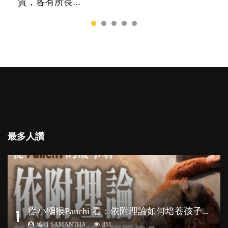
質，各有所長...
最多人讚
從
小獼猴Panchi 看：依附理論如何培養孩子心理韌性？
1
編輯 SAMANTHA
851