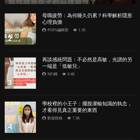
母職疲勞：為何睡久仍累？科學解析隱形
心理負擔
POPA編輯部
1.1K
2
再談感統問題：不必然是高敏，光譜的另
一端是「低敏兒」
MO媽
6.4K
3
學校裡的小王子：擺脫灌輸知識的執念，
才看得見真正重要的東西
歡迎投稿
7.3K
4