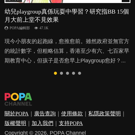
幼兒playgroup真係玩耍中學習？研究指BB 15個
幼稚園遊戲課 如何刺激幼兒自發學習取代獎勵
老公患產後憂鬱症對BB的影響
全職好？在職好？｜全職媽媽與在職媽媽的壓
BB口腔期乜都放入口，父母該制止還是放手？
月大前上堂不見效果
與懲罰？
力與價值
POPA編輯部
POPA編輯部
15.9K
25.5K
POPA編輯部
POPA編輯部
POPA編輯部
47.1K
33.1K
25.8K
BB出生後，不止媽媽，爸爸也有機會患上產後抑
BB最喜歡隨手拿起什麼都放入口中，有人說一旦養
現今小朋友的起跑線，愈推愈前。雖然政府並無官方
由美國學者所創的 tools of the mind 課程，學生以遊
許多媽媽心底可能都有一刻掙扎過：究竟全職好，還
鬱，影響日常生活，嚴重的甚至會有自殺，或傷害小
成吮手指的習慣，大個就很難戒，但原來一刀切阻止
的統計數字，但粗略估算，香港至少有六、七百家早
戲方式學習，學術能力和自制能力亦明顯比其他小朋
是在職好。雖說每個家庭都有自己的獨特狀況和考慮
朋友的念頭。但為何爸爸患上產後抑鬱往往難以察
他們放東西入口，隨時會影響孩子的身心發展？...
期教育中心，但孩子是否愈早上Playgroup愈好？...
友優勝，到底這課程有何特別之處？...
因素，但原來全職和在職媽媽所養育的子女其實都各
覺？...
有擅長。...
關於POPA
｜
廣告查詢
｜
使用條款
｜
私隱政策聲明
｜
版權聲明
｜
加入我們
｜
支持POPA
Copyright © 2026. POPA Channel