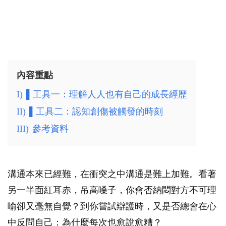
內容重點
I)
▌工具一：理解人人也有自己的成長經歷
II)
▌工具二：認知創傷被觸發的時刻
III)
參考資料
溝通本來已經難，在衝突之中溝通是難上加難。看著
另一半面紅耳赤，吊高嗓子，你會否納悶對方不可理
喻卻又毫無自覺？到你嘗試辯護時，又是否總會在心
中反問自己：為什麼每次也愈說愈糟？