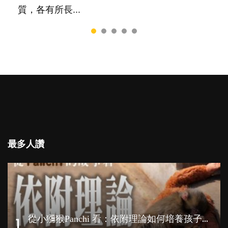
質，各有所長...
最多人讚
從
小獼猴Panchi 看：依附理論如何培養孩子心理韌性？
1