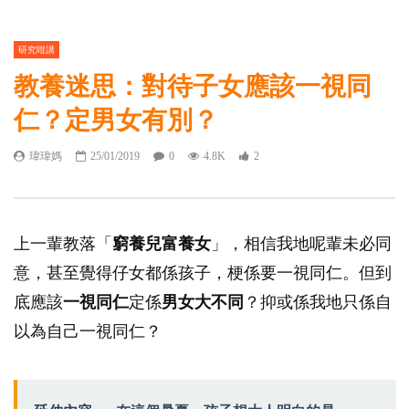
研究咁講
教養迷思：對待子女應該一視同
仁？定男女有別？
瑋瑋媽
25/01/2019
0
4.8K
2
上一輩教落「
窮養兒富養女
」，相信我地呢輩未必同
意，甚至覺得仔女都係孩子，梗係要一視同仁。但到
底應該
一視同仁
定係
男女大不同
？抑或係我地只係自
以為自己一視同仁？