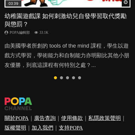
Wat
Wat
Wat
Wat
Wat
03:39
04:59
04:06
03:02
04:18
幼稚園遊戲課 如何刺激幼兒自發學習取代獎勵
幼兒playgroup真係玩耍中學習？研究指BB 15個
全職好？在職好？｜全職媽媽與在職媽媽的壓
老公患產後憂鬱症對BB的影響
凡事以BB為中心，就係好爸媽？｜別忽視父母
與懲罰？
月大前上堂不見效果
力與價值
的身心虛耗
POPA編輯部
15.9K
POPA編輯部
POPA編輯部
POPA編輯部
POPA編輯部
33.1K
47.1K
25.8K
31.5K
BB出生後，不止媽媽，爸爸也有機會患上產後抑
由美國學者所創的 tools of the mind 課程，學生以遊
現今小朋友的起跑線，愈推愈前。雖然政府並無官方
許多媽媽心底可能都有一刻掙扎過：究竟全職好，還
父母日夜無間、身心俱疲地照顧BB，如何做到正向
鬱，影響日常生活，嚴重的甚至會有自殺，或傷害小
戲方式學習，學術能力和自制能力亦明顯比其他小朋
的統計數字，但粗略估算，香港至少有六、七百家早
是在職好。雖說每個家庭都有自己的獨特狀況和考慮
教養？部份父母更會為了小朋友放棄自己的嗜好、減
朋友的念頭。但為何爸爸患上產後抑鬱往往難以察
友優勝，到底這課程有何特別之處？...
期教育中心，但孩子是否愈早上Playgroup愈好？...
因素，但原來全職和在職媽媽所養育的子女其實都各
少出席朋友聚會等等，你以為會換來美好的親子關
覺？...
有擅長。...
係，有助小朋友成長，但原來父母身心虛耗對孩子的
成長可能有意想不到的影響！...
關於POPA
｜
廣告查詢
｜
使用條款
｜
私隱政策聲明
｜
版權聲明
｜
加入我們
｜
支持POPA