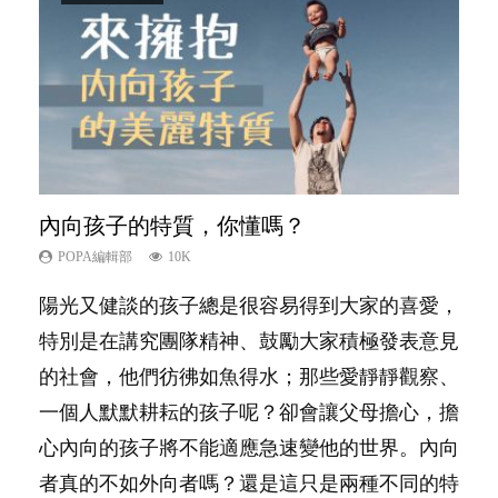
內向孩子的特質，你懂嗎？
夫妻必看！經營婚姻，沒捷徑
愛孩子也別忘了愛自己，父母如何關顧自
新手父母不用怕
想孩子學好外語，點做好？
己的身心靈？
POPA編輯部
POPA編輯部
POPA編輯部
POPA編輯部
10K
22.9K
16.3K
9.9K
POPA編輯部
14.8K
陽光又健談的孩子總是很容易得到大家的喜愛，
你是不是也曾經以為只要跟相愛的人結婚，就自
相信許多人初為人父母，由懷孕開始到孩子呱呱
有人話學多種語言越早開始越好，有人卻說一時
照顧孩子衣食住行、陪同兒女應對功課測驗，還
特別是在講究團隊精神、鼓勵大家積極發表意見
然能走到白頭，但生了孩子卻發現事情不如你所
落地，心中都有數之不盡的問題～這裡一次過集
間太多語言，會令孩子感到混淆，到底誰是誰
要陪玩製造親子時間，尚要處理家中雜項要
的社會，他們彷彿如魚得水；那些愛靜靜觀察、
料？ 經營婚姻，不如我們想像的簡單，卻也不
合我們以往製作過的相關短片。 這段路讓我們
非？聽聽專家怎樣說，解開語言學習的迷思～...
務……當父母的，有千百個任務要做。可惜，有
一個人默默耕耘的孩子呢？卻會讓父母擔心，擔
是大家說得那麼難。一起來認識婚姻的真相！...
跟你同行～...
一樣重要至極的，總被遺漏——關注自己的情緒
心內向的孩子將不能適應急速變他的世界。內向
和心理健康。...
者真的不如外向者嗎？還是這只是兩種不同的特