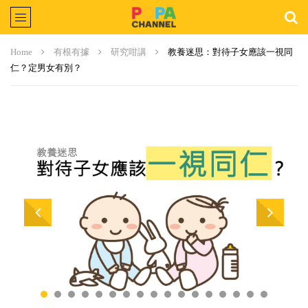
Home
有根有據
研究咁講
教養迷思：對待子女應該一視同
仁？定男女有別？