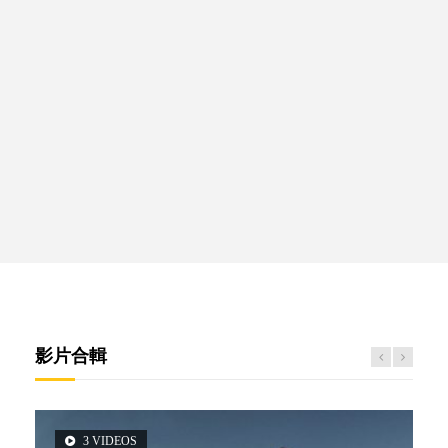
影片合輯
3 VIDEOS
5 VIDEOS
6 VIDEOS
14 VIDEOS
2 VIDEOS