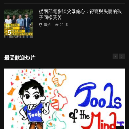
從兩部電影談父母偏心：得寵與失寵的孩
子同樣受苦
瓊姐
20.1K
5
最受歡迎短片