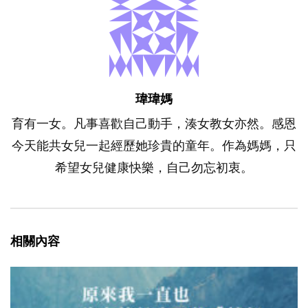
瑋瑋媽
育有一女。凡事喜歡自己動手，湊女教女亦然。感恩
今天能共女兒一起經歷她珍貴的童年。作為媽媽，只
希望女兒健康快樂，自己勿忘初衷。
相關內容