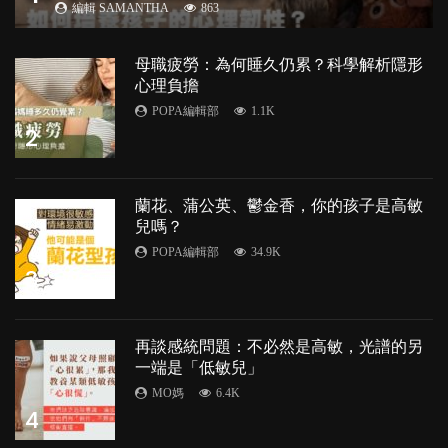
編輯 SAMANTHA
863
母職疲勞：為何睡久仍累？科學解析隱形
心理負擔
POPA編輯部
1.1K
2
蘭花、蒲公英、鬱金香，你的孩子是高敏
兒嗎？
POPA編輯部
34.9K
3
再談感統問題：不必然是高敏，光譜的另
一端是「低敏兒」
MO媽
6.4K
4