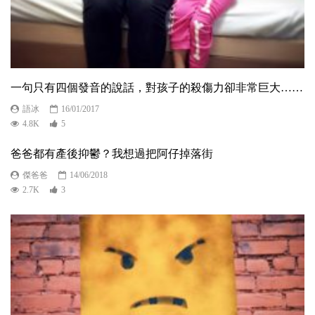
一句只有四個發音的說話，對孩子的殺傷力卻非常巨大……
語冰
16/01/2017
4.8K
5
爸爸都有產後抑鬱？我想過把阿仔掉落街
傑爸爸
14/06/2018
2.7K
3