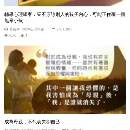
輔導心理學家：誓不原諒別人的孩子內心，可能正住著一個
無辜小孩
莫黛琳（輔導心理學家）
27/11/2017
6.5K
3
成為母親，不代表失卻自己