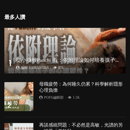
最多人讚
從
小獼猴Panchi 看：依附理論如何培養孩子心理韌性？
1
編輯 SAMANTHA
851
母職疲勞：為何睡久仍累？科學解析隱形
心理負擔
POPA編輯部
1.1K
2
再談感統問題：不必然是高敏，光譜的另