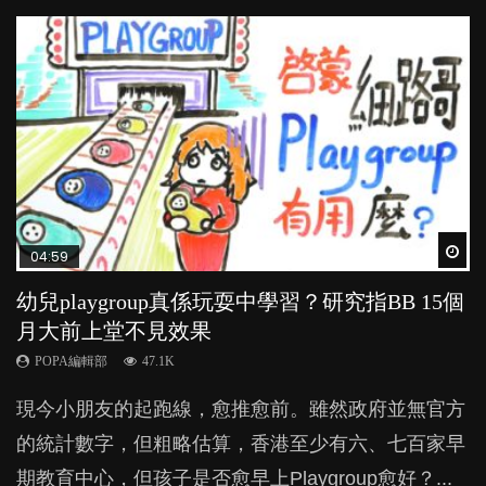
Wat
Wat
Wat
Wat
Wat
04:59
03:39
03:02
04:06
03:41
幼兒playgroup真係玩耍中學習？研究指BB 15個
幼稚園遊戲課 如何刺激幼兒自發學習取代獎勵
老公患產後憂鬱症對BB的影響
全職好？在職好？｜全職媽媽與在職媽媽的壓
BB口腔期乜都放入口，父母該制止還是放手？
月大前上堂不見效果
與懲罰？
力與價值
POPA編輯部
POPA編輯部
15.9K
25.5K
POPA編輯部
POPA編輯部
POPA編輯部
47.1K
33.1K
25.8K
BB出生後，不止媽媽，爸爸也有機會患上產後抑
BB最喜歡隨手拿起什麼都放入口中，有人說一旦養
現今小朋友的起跑線，愈推愈前。雖然政府並無官方
由美國學者所創的 tools of the mind 課程，學生以遊
許多媽媽心底可能都有一刻掙扎過：究竟全職好，還
鬱，影響日常生活，嚴重的甚至會有自殺，或傷害小
成吮手指的習慣，大個就很難戒，但原來一刀切阻止
的統計數字，但粗略估算，香港至少有六、七百家早
戲方式學習，學術能力和自制能力亦明顯比其他小朋
是在職好。雖說每個家庭都有自己的獨特狀況和考慮
朋友的念頭。但為何爸爸患上產後抑鬱往往難以察
他們放東西入口，隨時會影響孩子的身心發展？...
期教育中心，但孩子是否愈早上Playgroup愈好？...
友優勝，到底這課程有何特別之處？...
因素，但原來全職和在職媽媽所養育的子女其實都各
覺？...