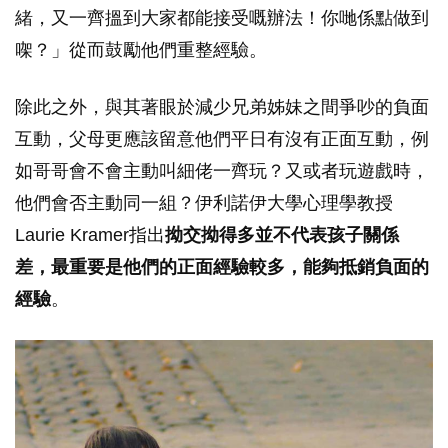
緒，又一齊搵到大家都能接受嘅辦法！你哋係點做到
㗎？」從而鼓勵他們重整經驗。
除此之外，與其著眼於減少兄弟姊妹之間爭吵的負面
互動，父母更應該留意他們平日有沒有正面互動，例
如哥哥會不會主動叫細佬一齊玩？又或者玩遊戲時，
他們會否主動同一組？伊利諾伊大學心理學教授
Laurie Kramer指出
拗交拗得多並不代表孩子關係
差，最重要是他們的正面經驗較多，能夠抵銷負面的
經驗
。