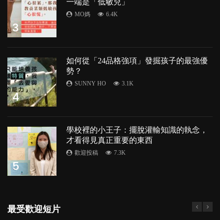
一端是「低敏兒」
MO媽
6.4K
3
如何從「24品格強項」發掘孩子的最強優
勢？
SUNNY HO
3.1K
4
學校裡的小王子：擺脫灌輸知識的執念，
才看得見真正重要的東西
歡迎投稿
7.3K
5
最受歡迎短片