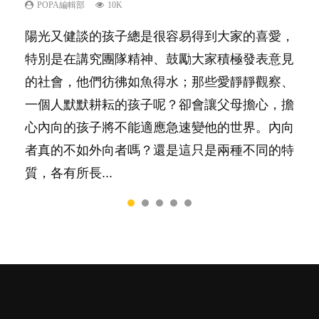
己的身心靈？
POPA編輯部
POPA編輯部
POPA編輯部
POPA編輯部
10K
9.9K
7.9K
22.9K
POPA編輯部
14.8K
陽光又健談的孩子總是很容易得到大家的喜愛，
有人話學多種語言越早開始越好，有人卻說一時
很多父母都希望孩子係個「叻仔叻女」，學業別
你是不是也曾經以為只要跟相愛的人結婚，就自
照顧孩子衣食住行、陪同兒女應對功課測驗，還
特別是在講究團隊精神、鼓勵大家積極發表意見
間太多語言，會令孩子感到混淆，到底誰是誰
太差，日常自理井井有條。這樣的孩子是萬中無
然能走到白頭，但生了孩子卻發現事情不如你所
要陪玩製造親子時間，尚要處理家中雜項要
的社會，他們彷彿如魚得水；那些愛靜靜觀察、
非？聽聽專家怎樣說，解開語言學習的迷思～...
一，還是魚與熊掌，不能兼得？...
料？ 經營婚姻，不如我們想像的簡單，卻也不
務……當父母的，有千百個任務要做。可惜，有
一個人默默耕耘的孩子呢？卻會讓父母擔心，擔
是大家說得那麼難。一起來認識婚姻的真相！...
一樣重要至極的，總被遺漏——關注自己的情緒
心內向的孩子將不能適應急速變他的世界。內向
和心理健康。...
者真的不如外向者嗎？還是這只是兩種不同的特
質，各有所長...