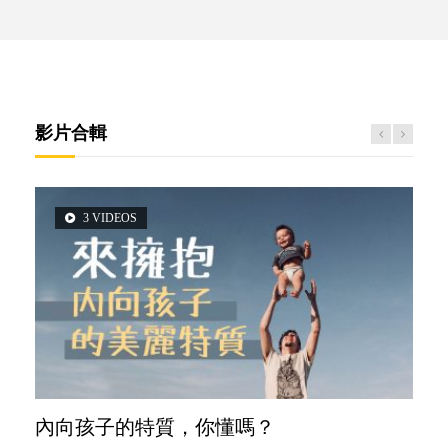
影片合輯
3 VIDEOS
2 VIDEOS
6 VIDEOS
6 VIDEOS
5 VIDEOS
內向孩子的特質，你懂嗎？
想孩子學好外語，點做好？
孩子能力天注定？
愛孩子也別忘了愛自己，父母如何關顧自
夫妻必看！經營婚姻，沒捷徑