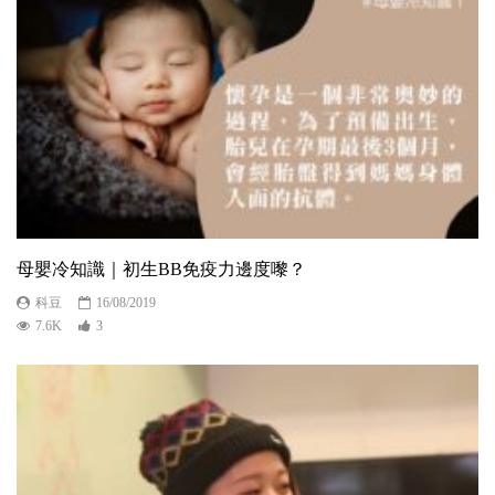
母嬰冷知識｜初生BB免疫力邊度嚟？
科豆
16/08/2019
7.6K
3