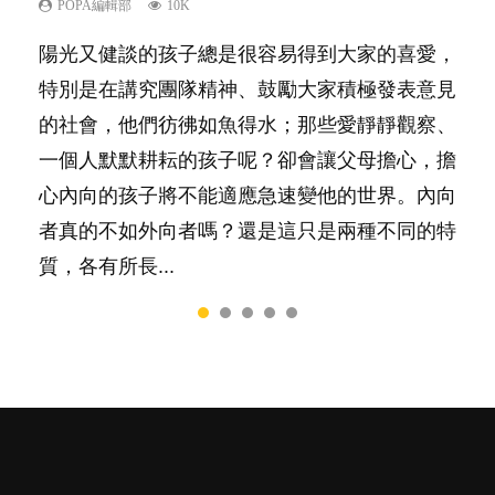
己的身心靈？
POPA編輯部
POPA編輯部
POPA編輯部
POPA編輯部
10K
7.9K
22.9K
9.9K
POPA編輯部
14.8K
陽光又健談的孩子總是很容易得到大家的喜愛，
很多父母都希望孩子係個「叻仔叻女」，學業別
你是不是也曾經以為只要跟相愛的人結婚，就自
有人話學多種語言越早開始越好，有人卻說一時
照顧孩子衣食住行、陪同兒女應對功課測驗，還
特別是在講究團隊精神、鼓勵大家積極發表意見
太差，日常自理井井有條。這樣的孩子是萬中無
然能走到白頭，但生了孩子卻發現事情不如你所
間太多語言，會令孩子感到混淆，到底誰是誰
要陪玩製造親子時間，尚要處理家中雜項要
的社會，他們彷彿如魚得水；那些愛靜靜觀察、
一，還是魚與熊掌，不能兼得？...
料？ 經營婚姻，不如我們想像的簡單，卻也不
非？聽聽專家怎樣說，解開語言學習的迷思～...
務……當父母的，有千百個任務要做。可惜，有
一個人默默耕耘的孩子呢？卻會讓父母擔心，擔
是大家說得那麼難。一起來認識婚姻的真相！...
一樣重要至極的，總被遺漏——關注自己的情緒
心內向的孩子將不能適應急速變他的世界。內向
和心理健康。...
者真的不如外向者嗎？還是這只是兩種不同的特
質，各有所長...