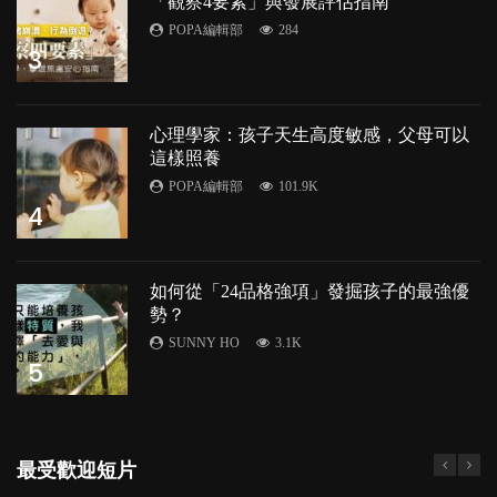
「觀察4要素」與發展評估指南
POPA編輯部
284
3
心理學家：孩子天生高度敏感，父母可以
這樣照養
POPA編輯部
101.9K
4
如何從「24品格強項」發掘孩子的最強優
勢？
SUNNY HO
3.1K
5
最受歡迎短片