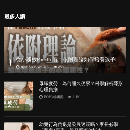
最多人讚
從
小獼猴Panchi 看：依附理論如何培養孩子心理韌性？
1
編輯 SAMANTHA
850
母職疲勞：為何睡久仍累？科學解析隱形
心理負擔
POPA編輯部
1.1K
2
幼兒行為倒退是發展遲緩嗎？家長必學