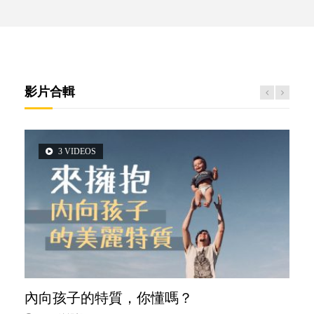
影片合輯
3 VIDEOS
6 VIDEOS
6 VIDEOS
5 VIDEOS
2 VIDEOS
內向孩子的特質，你懂嗎？
孩子能力天注定？
愛孩子也別忘了愛自己，父母如何關顧自
夫妻必看！經營婚姻，沒捷徑
想孩子學好外語，點做好？