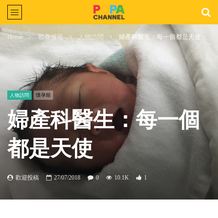
Home
教養省思
人物訪問
婦產科醫生：每一個都是天使
人物訪問
懷孕期
婦產科醫生：每一個
都是天使
歡迎投稿
27/07/2018
0
10.1K
1