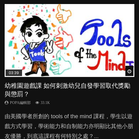
Wat
Wat
Wat
Wat
Wat
03:39
03:02
04:59
04:06
03:41
幼稚園遊戲課 如何刺激幼兒自發學習取代獎勵
老公患產後憂鬱症對BB的影響
幼兒playgroup真係玩耍中學習？研究指BB 15個
全職好？在職好？｜全職媽媽與在職媽媽的壓
BB口腔期乜都放入口，父母該制止還是放手？
與懲罰？
月大前上堂不見效果
力與價值
POPA編輯部
POPA編輯部
15.9K
25.5K
POPA編輯部
POPA編輯部
POPA編輯部
33.1K
47.1K
25.8K
BB出生後，不止媽媽，爸爸也有機會患上產後抑
BB最喜歡隨手拿起什麼都放入口中，有人說一旦養
由美國學者所創的 tools of the mind 課程，學生以遊
現今小朋友的起跑線，愈推愈前。雖然政府並無官方
許多媽媽心底可能都有一刻掙扎過：究竟全職好，還
鬱，影響日常生活，嚴重的甚至會有自殺，或傷害小
成吮手指的習慣，大個就很難戒，但原來一刀切阻止
戲方式學習，學術能力和自制能力亦明顯比其他小朋
的統計數字，但粗略估算，香港至少有六、七百家早
是在職好。雖說每個家庭都有自己的獨特狀況和考慮
朋友的念頭。但為何爸爸患上產後抑鬱往往難以察
他們放東西入口，隨時會影響孩子的身心發展？...
友優勝，到底這課程有何特別之處？...
期教育中心，但孩子是否愈早上Playgroup愈好？...
因素，但原來全職和在職媽媽所養育的子女其實都各
覺？...