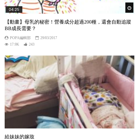
Wat
04:25
【動畫】母乳的秘密！營養成分超過200種，還會自動追蹤
BB成長需要？
POPA編輯部
29/03/2017
17.9K
243
給妹妹的嫁妝