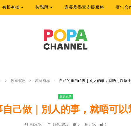
有根有據
按階段
家長及學童支援服務
廣告合
e
教養省思
書寫省思
自己的事自己做｜別人的事，就唔可以幫
書寫省思
事自己做｜別人的事，就唔可以
MEAN姐
18/02/2022
0
3.4K
1