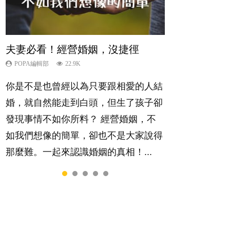
夫妻必看！經營婚姻，沒捷徑
內向孩子的特質，你懂嗎？
新手父母不用怕
想孩子學好外語，點做好？
孩子能力天注定？
POPA編輯部
POPA編輯部
POPA編輯部
POPA編輯部
POPA編輯部
22.9K
10K
16.3K
9.9K
7.9K
你是不是也曾經以為只要跟相愛的人結
陽光又健談的孩子總是很容易得到大家
相信許多人初為人父母，由懷孕開始到
有人話學多種語言越早開始越好，有人
很多父母都希望孩子係個「叻仔叻
婚，就自然能走到白頭，但生了孩子卻
的喜愛，特別是在講究團隊精神、鼓勵
孩子呱呱落地，心中都有數之不盡的問
卻說一時間太多語言，會令孩子感到混
女」，學業別太差，日常自理井井有
發現事情不如你所料？ 經營婚姻，不
大家積極發表意見的社會，他們彷彿如
題～這裡一次過集合我們以往製作過的
淆，到底誰是誰非？聽聽專家怎樣說，
條。這樣的孩子是萬中無一，還是魚與
如我們想像的簡單，卻也不是大家說得
魚得水；那些愛靜靜觀察、一個人默默
相關短片。 這段路讓我們跟你同行～...
解開語言學習的迷思～...
熊掌，不能兼得？...
那麼難。一起來認識婚姻的真相！...
耕耘的孩子呢？卻會讓父母擔心，擔心
內向的孩子將不能適應急速變他的世
界。內向者真的不如外向者嗎？還是這
只是兩種不同的特質，各有所長...