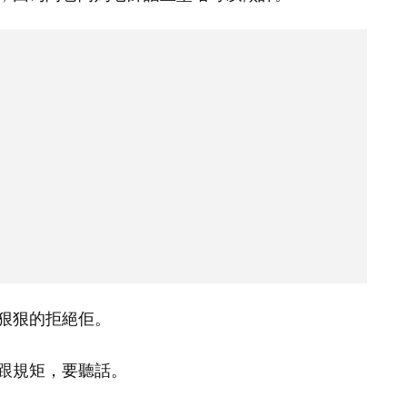
狠狠的拒絕佢。
跟規矩，要聽話。