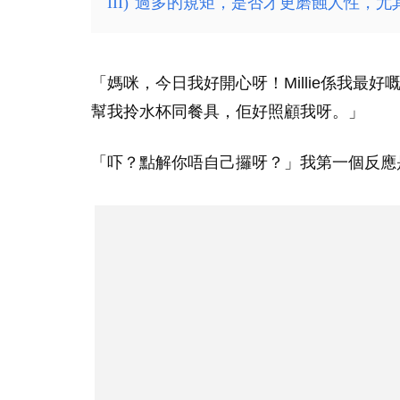
III)
過多的規矩，是否才更磨蝕人性，尤
「媽咪，今日我好開心呀！Millie係我
幫我拎水杯同餐具，佢好照顧我呀。」
「吓？點解你唔自己攞呀？」我第一個反應