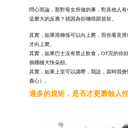
問心而論，那對母女所做的事，對其他人有
這麼大的反應？就因為佢哋唔跟規矩。
其實，如果滑梯係可以向上爬，而你看見滑
才向上爬。
其實，如果巴士沒有禁止飲食，OT完的你
個榴槤大快朵頤。
其實，如果上堂可以講嘢，我諗，當時我會
責心）。
過多的規矩，是否才更磨蝕人