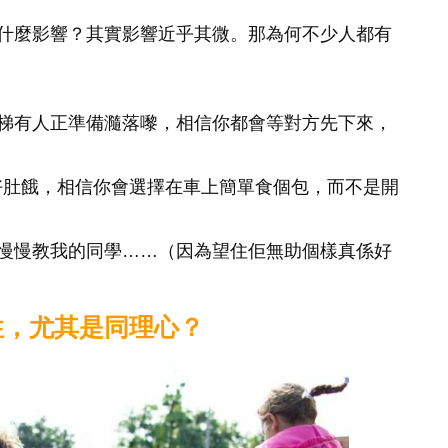
什麼影響？其實影響近乎其微。那為何不少人都有
梯有人正準備瀡落嚟，相信你都會等對方先下來，
好肚餓，相信你會選擇在車上簡單食個包，而不是開
慢慢教我的同學……（因為望住佢無助個樣真係好
性，尤其是同理心？