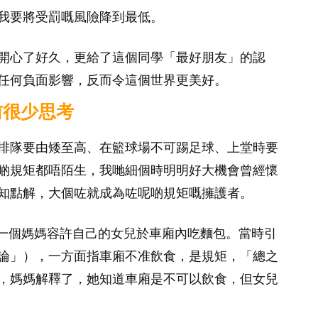
我要將受罰嘅風險降到最低。
開心了好久，更給了這個同學「最好朋友」的認
任何負面影響，反而令這個世界更美好。
前很少思考
排隊要由矮至高、在籃球場不可踢足球、上堂時要
啲規矩都唔陌生，我哋細個時明明好大機會曾經懷
知點解，大個咗就成為咗呢啲規矩嘅擁護者。
指一個媽媽容許自己的女兒於車廂內吃麵包。當時引
論」），一方面指車廂不准飲食，是規矩，「總之
，媽媽解釋了，她知道車廂是不可以飲食，但女兒