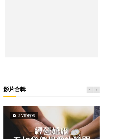
影片合輯
5 VIDEOS
3 VIDEOS
14 VIDEOS
2 VIDEOS
6 VIDEOS