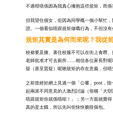
不過咁唔係因為我真心擁抱這些規矩，而係
但我望住個女，佢因為同學嘅一個小幫忙，
證。一個看似唔跟規矩做嘅行為，不但沒有
規矩其實是為何而來呢？我從
校裙要及膝、著住校服不可以在街上食嘢、
老師批准才可去廁所……相信各位家長對呢
疑（甚至質疑）呢啲規矩的存在意義，但唔
之前曾經於網上見過一個「公審」post，
起兩派不同意見的人激烈討論（俗稱「大辯
唔跟規矩你就係唔啱！」；另一方面就覺得
真的是太餓，所以先叫佢快快脆咬個包。