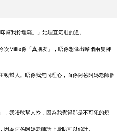
杯先咪幫我拎埋囉。」她理直氣壯的道。
次Millie係「真朋友」，唔係想像出嚟嗰兩隻腳
主動幫人。唔係我無同理心，而係阿爸阿媽老師個
」，我唔敢幫人拎，因為我覺得那是不可犯的規。
，因為阿爸阿媽老師話上堂唔可以傾計。