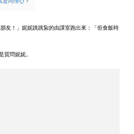
其是同理心？
最好嘅朋友！」妮妮跳跳紥的由課室跑出來：「佢食飯時
是質問妮妮。