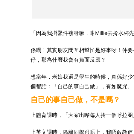
「因為我掛緊件褸呀嘛，咁Millie去拎水
係喎！其實朋友間互相幫忙是好事呀！仲要今
仔，那為什麼我會有負面反應？
想當年，老娘我還是學生的時候，真係好少
個都話：「自己的事自己做」，有如魔咒。
自己的事自己做，不是嗎？
上體育課時，「大家出嚟每人拎一個呼拉圈
上英文課時，隔籬同學跟唔上，我唔敢教佢