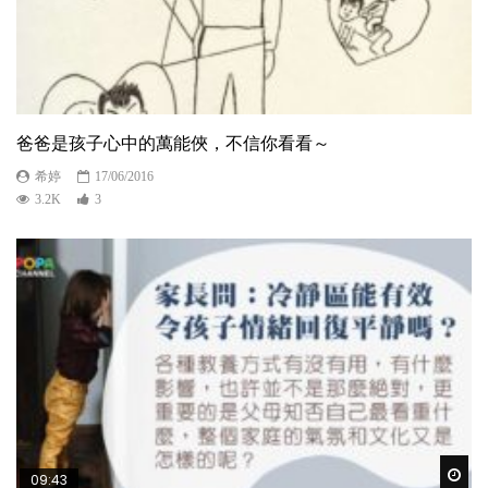
爸爸是孩子心中的萬能俠，不信你看看～
希婷
17/06/2016
3.2K
3
Wat
09:43