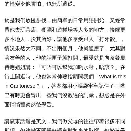
的轉變令他害怕，也無所適從。
於是我們放慢步伐，由簡單的日常用語開始，又經常
帶他去玩具店、餐廳和遊樂場等人多的地方，接觸更
多本地人，投其所好，讓他多享受跟人「打牙骹」，
情況果然大不同。不出兩個月，他就適應了，尤其對
著友善的人，他的話匣子就打開，最愛就是向茶餐廳
侍應姐姐講：「可唔可以幫我加啲水呀，唔該？」在
街上閒逛時，他也常常伸著指頭問我們「What is this
in Cantonese？」，答案都用小腦袋牢牢記住了；嘴
巴有時更會冒出一些我們沒教過的詞彙，想必是在外
面悄悄觀察然後學舌。
講廣東話還是英文，我們做父母的往往帶著很多不同
期望，但總離不開學好語言對將來的影響。但於孩子