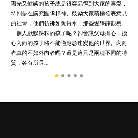
陽光又健談的孩子總是很容易得到大家的喜愛，
你是不是也曾經以為只要跟相愛的人結婚，就自
相信許多人初為人父母，由懷孕開始到孩子呱呱
有人話學多種語言越早開始越好，有人卻說一時
很多父母都希望孩子係個「叻仔叻女」，學業別
特別是在講究團隊精神、鼓勵大家積極發表意見
然能走到白頭，但生了孩子卻發現事情不如你所
落地，心中都有數之不盡的問題～這裡一次過集
間太多語言，會令孩子感到混淆，到底誰是誰
太差，日常自理井井有條。這樣的孩子是萬中無
的社會，他們彷彿如魚得水；那些愛靜靜觀察、
料？ 經營婚姻，不如我們想像的簡單，卻也不
合我們以往製作過的相關短片。 這段路讓我們
非？聽聽專家怎樣說，解開語言學習的迷思～...
一，還是魚與熊掌，不能兼得？...
一個人默默耕耘的孩子呢？卻會讓父母擔心，擔
是大家說得那麼難。一起來認識婚姻的真相！...
跟你同行～...
心內向的孩子將不能適應急速變他的世界。內向
者真的不如外向者嗎？還是這只是兩種不同的特
質，各有所長...