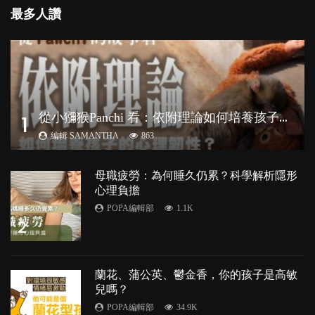
最多人讚
從
小獼猴Panchi 看：依附理論如何培養孩子心理韌性？
1
編輯 SAMANTHA
863
母職疲勞：為何睡久仍累？科學解析隱形
心理負擔
POPA編輯部
1.1K
2
蘭花、蒲公英、鬱金香，你的孩子是高敏
兒嗎？
POPA編輯部
34.9K