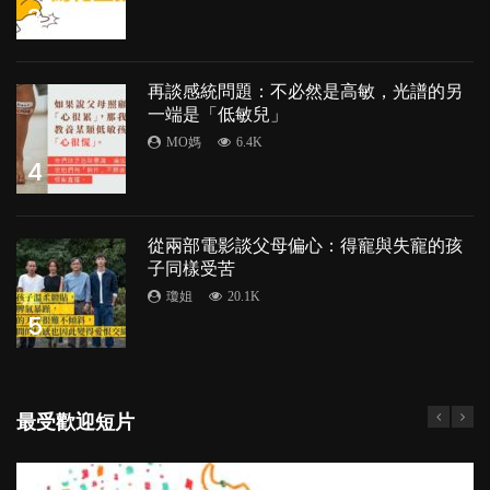
3
再談感統問題：不必然是高敏，光譜的另
一端是「低敏兒」
MO媽
6.4K
4
從兩部電影談父母偏心：得寵與失寵的孩
子同樣受苦
瓊姐
20.1K
5
最受歡迎短片