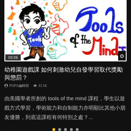
Wat
Wat
Wat
Wat
Wat
03:39
04:59
03:02
04:06
04:18
幼稚園遊戲課 如何刺激幼兒自發學習取代獎勵
幼兒playgroup真係玩耍中學習？研究指BB 15個
老公患產後憂鬱症對BB的影響
全職好？在職好？｜全職媽媽與在職媽媽的壓
凡事以BB為中心，就係好爸媽？｜別忽視父母
與懲罰？
月大前上堂不見效果
力與價值
的身心虛耗
POPA編輯部
15.9K
POPA編輯部
POPA編輯部
POPA編輯部
POPA編輯部
33.1K
47.1K
25.8K
31.5K
BB出生後，不止媽媽，爸爸也有機會患上產後抑
由美國學者所創的 tools of the mind 課程，學生以遊
現今小朋友的起跑線，愈推愈前。雖然政府並無官方
許多媽媽心底可能都有一刻掙扎過：究竟全職好，還
父母日夜無間、身心俱疲地照顧BB，如何做到正向
鬱，影響日常生活，嚴重的甚至會有自殺，或傷害小
戲方式學習，學術能力和自制能力亦明顯比其他小朋
的統計數字，但粗略估算，香港至少有六、七百家早
是在職好。雖說每個家庭都有自己的獨特狀況和考慮
教養？部份父母更會為了小朋友放棄自己的嗜好、減
朋友的念頭。但為何爸爸患上產後抑鬱往往難以察
友優勝，到底這課程有何特別之處？...
期教育中心，但孩子是否愈早上Playgroup愈好？...
因素，但原來全職和在職媽媽所養育的子女其實都各
少出席朋友聚會等等，你以為會換來美好的親子關
覺？...
有擅長。...
係，有助小朋友成長，但原來父母身心虛耗對孩子的