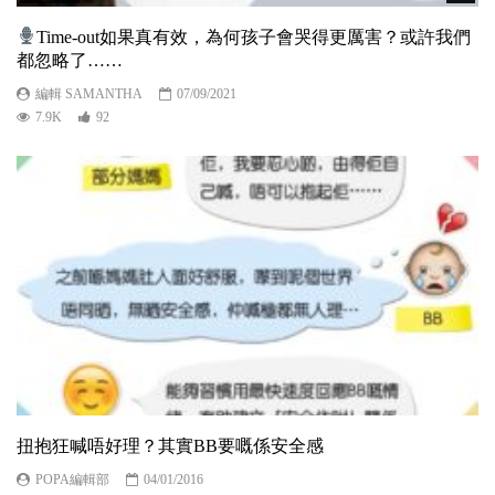
Time-out如果真有效，為何孩子會哭得更厲害？或許我們
都忽略了……
編輯 SAMANTHA
07/09/2021
7.9K
92
扭抱狂喊唔好理？其實BB要嘅係安全感
POPA編輯部
04/01/2016