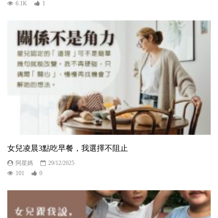
6.1K
1
女兒凌晨3點吃早餐，我選擇不阻止
阿星媽
29/12/2025
101
0