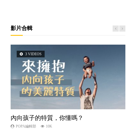
影片合輯
3 VIDEOS
5 VIDEOS
14 VIDEOS
2 VIDEOS
6 VIDEOS
內向孩子的特質，你懂嗎？
夫妻必看！經營婚姻，沒捷徑
新手父母不用怕
想孩子學好外語，點做好？
孩子能力天注定？
POPA編輯部
POPA編輯部
POPA編輯部
POPA編輯部
POPA編輯部
10K
22.9K
16.3K
9.9K
7.9K