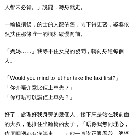
人都未必肯。」說罷，轉身就走。
一輪擾攘後，的士的人龍依舊，雨下得更密，婆婆依
然扶住那條唯一的欄杆緩慢向前。
「媽媽……」我等不住女兒的發問，轉向身邊每個
人。
「Would you mind to let her take the taxi first?」
「你介唔介意比佢上車先？」
「你可唔可以讓佢上車先？」
好了，處理好我身旁的幾個人，接下來是站在我前面
的大叔，他推住坐輪椅的妻子，「唔係我無同理心，
依度嗰嗰都有病等車……」他一直沒正眼看我，婆婆