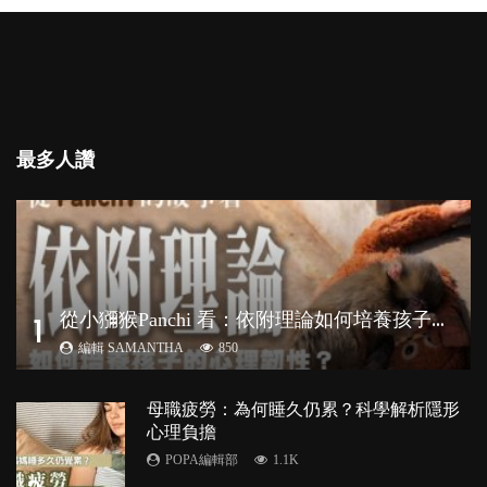
最多人讚
從
小獼猴Panchi 看：依附理論如何培養孩子心理韌性？
1
編輯 SAMANTHA
850
母職疲勞：為何睡久仍累？科學解析隱形
心理負擔
POPA編輯部
1.1K