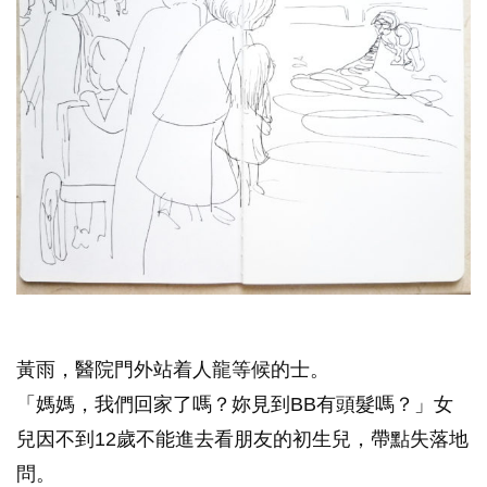
黃雨，醫院門外站着人龍等候的士。
「媽媽，我們回家了嗎？妳見到BB有頭髮嗎？」女
兒因不到12歲不能進去看朋友的初生兒，帶點失落地
問。