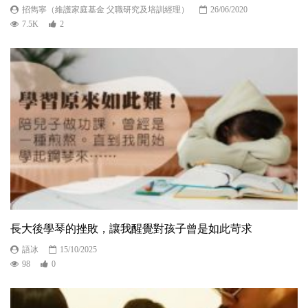
招雋寧（維護家庭基金 父職研究及培訓經理）
26/06/2020
7.5K
2
長大後學琴的挫敗，讓我醒覺對孩子曾是如此苛求
語冰
15/10/2025
98
0