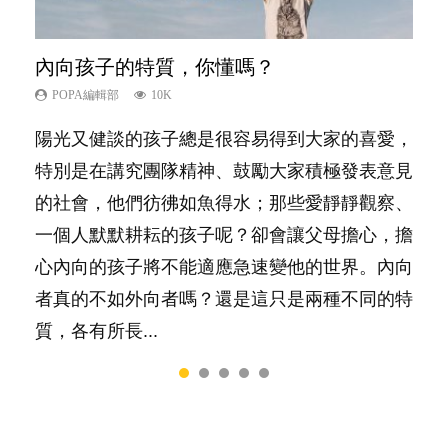
內向孩子的特質，你懂嗎？
夫妻必看！經營婚姻，沒捷徑
想孩子學好外語，點做好？
孩子能力天注定？
愛孩子也別忘了愛自己，父母如何關顧自
己的身心靈？
POPA編輯部
POPA編輯部
POPA編輯部
POPA編輯部
10K
22.9K
9.9K
7.9K
POPA編輯部
14.8K
陽光又健談的孩子總是很容易得到大家的喜愛，
你是不是也曾經以為只要跟相愛的人結婚，就自
有人話學多種語言越早開始越好，有人卻說一時
很多父母都希望孩子係個「叻仔叻女」，學業別
照顧孩子衣食住行、陪同兒女應對功課測驗，還
特別是在講究團隊精神、鼓勵大家積極發表意見
然能走到白頭，但生了孩子卻發現事情不如你所
間太多語言，會令孩子感到混淆，到底誰是誰
太差，日常自理井井有條。這樣的孩子是萬中無
要陪玩製造親子時間，尚要處理家中雜項要
的社會，他們彷彿如魚得水；那些愛靜靜觀察、
料？ 經營婚姻，不如我們想像的簡單，卻也不
非？聽聽專家怎樣說，解開語言學習的迷思～...
一，還是魚與熊掌，不能兼得？...
務……當父母的，有千百個任務要做。可惜，有
一個人默默耕耘的孩子呢？卻會讓父母擔心，擔
是大家說得那麼難。一起來認識婚姻的真相！...
一樣重要至極的，總被遺漏——關注自己的情緒
心內向的孩子將不能適應急速變他的世界。內向
和心理健康。...
者真的不如外向者嗎？還是這只是兩種不同的特
質，各有所長...