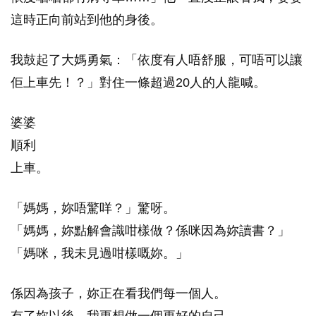
這時正向前站到他的身後。
我鼓起了大媽勇氣：「依度有人唔舒服，可唔可以讓
佢上車先！？」對住一條超過20人的人龍喊。
婆婆
順利
上車。
「媽媽，妳唔驚咩？」驚呀。
「媽媽，妳點解會識咁樣做？係咪因為妳讀書？」
「媽咪，我未見過咁樣嘅妳。」
係因為孩子，妳正在看我們每一個人。
有了妳以後，我更想做一個更好的自己。