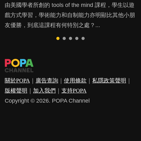
由美國學者所創的 tools of the mind 課程，學生以遊
現今小朋友的起跑線，愈推愈前。雖然政府並無官方
父母日夜無間、身心俱疲地照顧BB，如何做到正向
許多媽媽心底可能都有一刻掙扎過：究竟全職好，還
鬱，影響日常生活，嚴重的甚至會有自殺，或傷害小
戲方式學習，學術能力和自制能力亦明顯比其他小朋
的統計數字，但粗略估算，香港至少有六、七百家早
教養？部份父母更會為了小朋友放棄自己的嗜好、減
是在職好。雖說每個家庭都有自己的獨特狀況和考慮
朋友的念頭。但為何爸爸患上產後抑鬱往往難以察
友優勝，到底這課程有何特別之處？...
期教育中心，但孩子是否愈早上Playgroup愈好？...
少出席朋友聚會等等，你以為會換來美好的親子關
因素，但原來全職和在職媽媽所養育的子女其實都各
覺？...
係，有助小朋友成長，但原來父母身心虛耗對孩子的
有擅長。...
成長可能有意想不到的影響！...
關於POPA
｜
廣告查詢
｜
使用條款
｜
私隱政策聲明
｜
版權聲明
｜
加入我們
｜
支持POPA
Copyright © 2026. POPA Channel