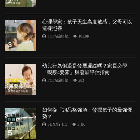
2
心理學家：孩子天生高度敏感，父母可以
這樣照養
POPA編輯部
101.9K
3
幼兒行為倒退是發展遲緩嗎？家長必學
「觀察4要素」與發展評估指南
POPA編輯部
283
4
如何從「24品格強項」發掘孩子的最強優
勢？
SUNNY HO
3.1K
5