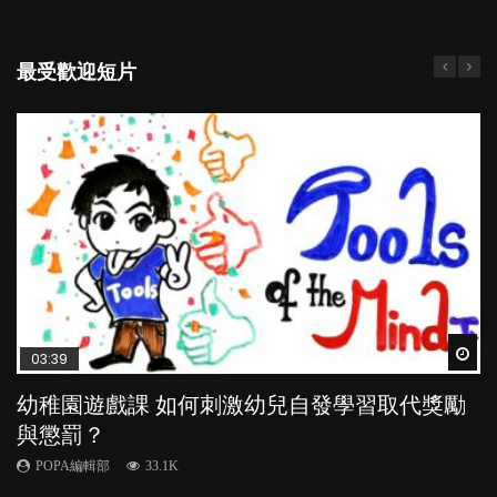
最受歡迎短片
Wat
Wat
Wat
Wat
Wat
03:39
04:59
03:02
04:18
04:06
幼稚園遊戲課 如何刺激幼兒自發學習取代獎勵
幼兒playgroup真係玩耍中學習？研究指BB 15個
老公患產後憂鬱症對BB的影響
凡事以BB為中心，就係好爸媽？｜別忽視父母
全職好？在職好？｜全職媽媽與在職媽媽的壓
與懲罰？
月大前上堂不見效果
的身心虛耗
力與價值
POPA編輯部
15.9K
POPA編輯部
POPA編輯部
POPA編輯部
POPA編輯部
33.1K
47.1K
31.5K
25.8K
BB出生後，不止媽媽，爸爸也有機會患上產後抑