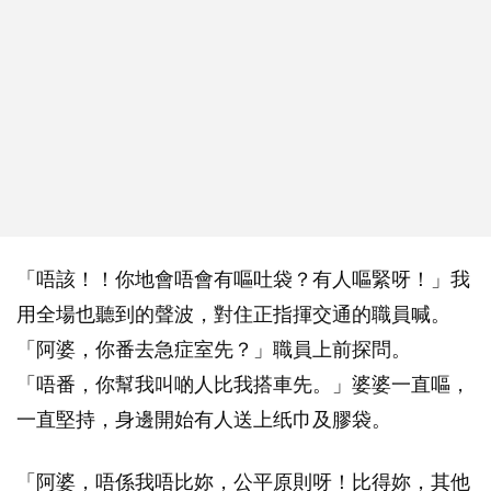
「唔該！！你地會唔會有嘔吐袋？有人嘔緊呀！」我
用全場也聽到的聲波，對住正指揮交通的職員喊。
「阿婆，你番去急症室先？」職員上前探問。
「唔番，你幫我叫啲人比我搭車先。」婆婆一直嘔，
一直堅持，身邊開始有人送上纸巾及膠袋。
「阿婆，唔係我唔比妳，公平原則呀！比得妳，其他