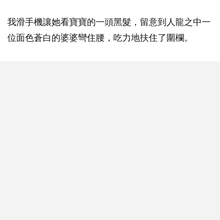
我滑手機讓她看寶寶的一頭黑髮，留意到人龍之中一
位面色蒼白的婆婆彎住腰，吃力地扶住了圍欄。