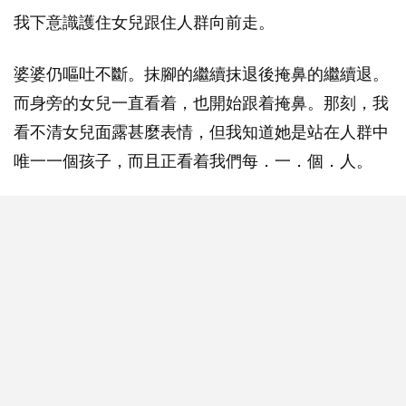
我下意識護住女兒跟住人群向前走。
婆婆仍嘔吐不斷。抹腳的繼續抹退後掩鼻的繼續退。
而身旁的女兒一直看着，也開始跟着掩鼻。那刻，我
看不清女兒面露甚麼表情，但我知道她是站在人群中
唯一一個孩子，而且正看着我們每．一．個．人。