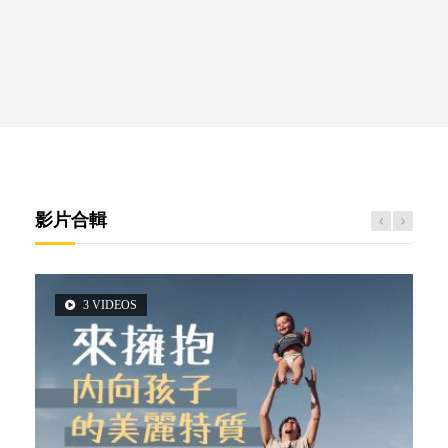
影片合輯
3 VIDEOS
5 VIDEOS
2 VIDEOS
6 VIDEOS
6 VIDEOS