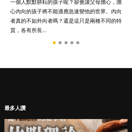
務……當父母的，有千百個任務要做。可惜，有
一個人默默耕耘的孩子呢？卻會讓父母擔心，擔
是大家說得那麼難。一起來認識婚姻的真相！...
跟你同行～...
一樣重要至極的，總被遺漏——關注自己的情緒
心內向的孩子將不能適應急速變他的世界。內向
和心理健康。...
者真的不如外向者嗎？還是這只是兩種不同的特
質，各有所長...
最多人讚