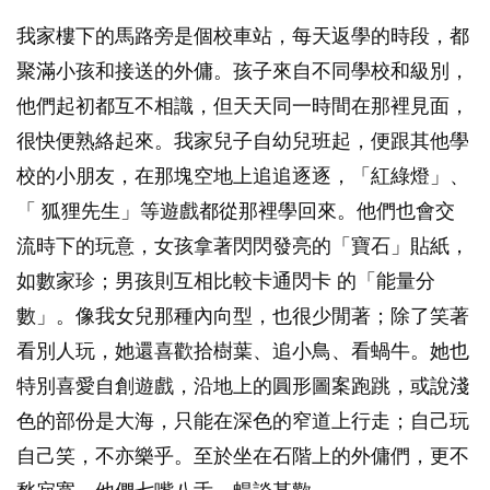
我家樓下的馬路旁是個校車站，每天返學的時段，都
聚滿小孩和接送的外傭。孩子來自不同學校和級別，
他們起初都互不相識，但天天同一時間在那裡見面，
很快便熟絡起來。我家兒子自幼兒班起，便跟其他學
校的小朋友，在那塊空地上追追逐逐，「紅綠燈」、
「 狐狸先生」等遊戲都從那裡學回來。他們也會交
流時下的玩意，女孩拿著閃閃發亮的「寶石」貼紙，
如數家珍；男孩則互相比較卡通閃卡 的「能量分
數」。像我女兒那種內向型，也很少閒著；除了笑著
看別人玩，她還喜歡拾樹葉、追小鳥、看蝸牛。她也
特別喜愛自創遊戲，沿地上的圓形圖案跑跳，或說淺
色的部份是大海，只能在深色的窄道上行走；自己玩
自己笑，不亦樂乎。至於坐在石階上的外傭們，更不