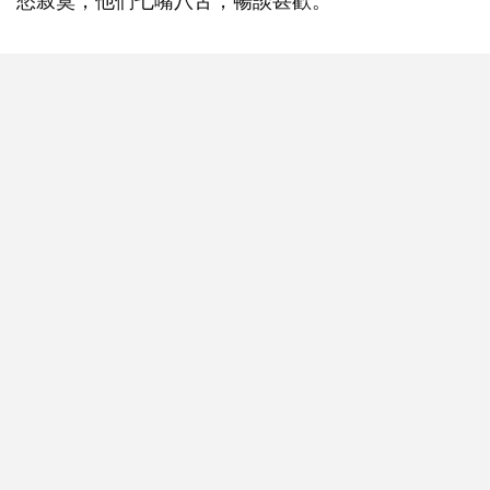
愁寂寞，他們七嘴八舌，暢談甚歡。