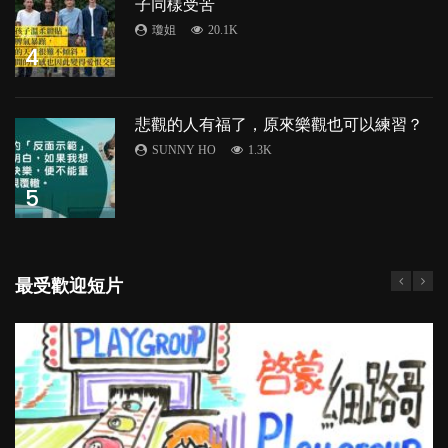
子同樣受苦
瓊姐
20.1K
4
悲觀的人有福了，原來樂觀也可以練習？
SUNNY HO
1.3K
5
最受歡迎短片