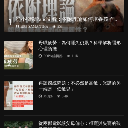
從
小獼猴Panchi 看：依附理論如何培養孩子心理韌性？
1
編輯 SAMANTHA
853
母職疲勞：為何睡久仍累？科學解析隱形
心理負擔
POPA編輯部
1.1K
2
再談感統問題：不必然是高敏，光譜的另
一端是「低敏兒」
MO媽
6.4K
3
從兩部電影談父母偏心：得寵與失寵的孩