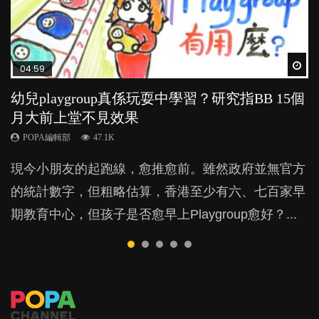
Wat
Wat
Wat
Wat
Wat
04:59
03:39
03:02
04:06
03:41
幼兒playgroup真係玩耍中學習？研究指BB 15個
幼稚園遊戲課 如何刺激幼兒自發學習取代獎勵
老公患產後憂鬱症對BB的影響
全職好？在職好？｜全職媽媽與在職媽媽的壓
BB口腔期乜都放入口，父母該制止還是放手？
月大前上堂不見效果
與懲罰？
力與價值
POPA編輯部
POPA編輯部
15.9K
25.5K
POPA編輯部
POPA編輯部
POPA編輯部
47.1K
33.1K
25.8K
BB出生後，不止媽媽，爸爸也有機會患上產後抑
BB最喜歡隨手拿起什麼都放入口中，有人說一旦養
現今小朋友的起跑線，愈推愈前。雖然政府並無官方
由美國學者所創的 tools of the mind 課程，學生以遊
許多媽媽心底可能都有一刻掙扎過：究竟全職好，還
鬱，影響日常生活，嚴重的甚至會有自殺，或傷害小
成吮手指的習慣，大個就很難戒，但原來一刀切阻止
的統計數字，但粗略估算，香港至少有六、七百家早
戲方式學習，學術能力和自制能力亦明顯比其他小朋
是在職好。雖說每個家庭都有自己的獨特狀況和考慮
朋友的念頭。但為何爸爸患上產後抑鬱往往難以察
他們放東西入口，隨時會影響孩子的身心發展？...
期教育中心，但孩子是否愈早上Playgroup愈好？...
友優勝，到底這課程有何特別之處？...
因素，但原來全職和在職媽媽所養育的子女其實都各
覺？...
有擅長。...