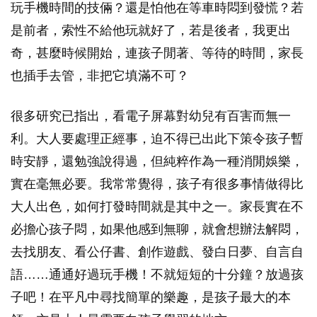
玩手機時間的技倆？還是怕他在等車時悶到發慌？若
是前者，索性不給他玩就好了，若是後者，我更出
奇，甚麼時候開始，連孩子閒著、等待的時間，家長
也插手去管，非把它填滿不可？
很多研究已指出，看電子屏幕對幼兒有百害而無一
利。大人要處理正經事，迫不得已出此下策令孩子暫
時安靜，還勉強說得過，但純粹作為一種消閒娛樂，
實在毫無必要。我常常覺得，孩子有很多事情做得比
大人出色，如何打發時間就是其中之一。家長實在不
必擔心孩子悶，如果他感到無聊，就會想辦法解悶，
去找朋友、看公仔書、創作遊戲、發白日夢、自言自
語……通通好過玩手機！不就短短的十分鐘？放過孩
子吧！在平凡中尋找簡單的樂趣，是孩子最大的本