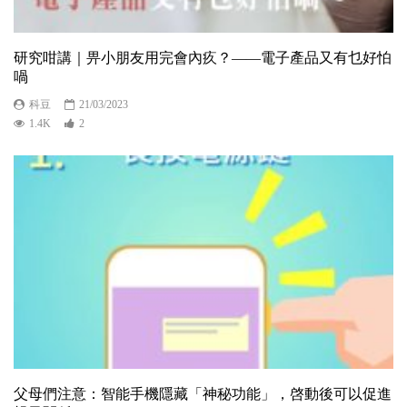
研究咁講｜畀小朋友用完會內疚？——電子產品又有乜好怕
喎
科豆
21/03/2023
1.4K
2
父母們注意：智能手機隱藏「神秘功能」，啓動後可以促進