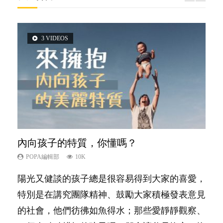
3 VIDEOS
6 VIDEOS
5 VIDEOS
2 VIDEOS
14 VIDEOS
內向孩子的特質，你懂嗎？
愛孩子也別忘了愛自己，父母如何關顧自
夫妻必看！經營婚姻，沒捷徑
想孩子學好外語，點做好？
新手父母不用怕
己的身心靈？
POPA編輯部
POPA編輯部
POPA編輯部
POPA編輯部
10K
22.9K
9.9K
16.3K
POPA編輯部
14.8K
陽光又健談的孩子總是很容易得到大家的喜愛，
你是不是也曾經以為只要跟相愛的人結婚，就自
有人話學多種語言越早開始越好，有人卻說一時
相信許多人初為人父母，由懷孕開始到孩子呱呱
照顧孩子衣食住行、陪同兒女應對功課測驗，還
特別是在講究團隊精神、鼓勵大家積極發表意見
然能走到白頭，但生了孩子卻發現事情不如你所
間太多語言，會令孩子感到混淆，到底誰是誰
落地，心中都有數之不盡的問題～這裡一次過集
要陪玩製造親子時間，尚要處理家中雜項要
的社會，他們彷彿如魚得水；那些愛靜靜觀察、
料？ 經營婚姻，不如我們想像的簡單，卻也不
非？聽聽專家怎樣說，解開語言學習的迷思～...
合我們以往製作過的相關短片。 這段路讓我們