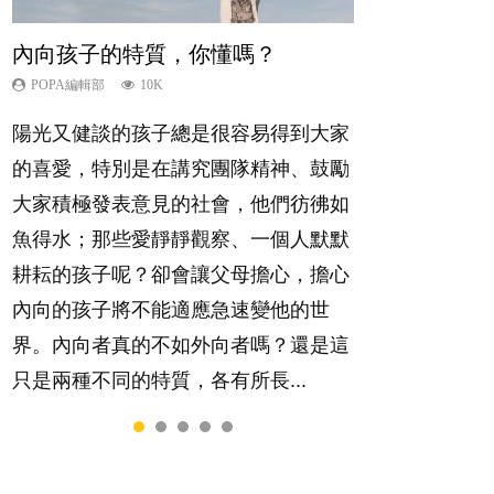
內向孩子的特質，你懂嗎？
夫妻必看！經營婚姻，沒捷徑
新手父母不用怕
想孩子學好外語，點做好？
孩子能力天注定？
POPA編輯部
POPA編輯部
POPA編輯部
POPA編輯部
POPA編輯部
10K
22.9K
16.3K
9.9K
7.9K
陽光又健談的孩子總是很容易得到大家
你是不是也曾經以為只要跟相愛的人結
相信許多人初為人父母，由懷孕開始到
有人話學多種語言越早開始越好，有人
很多父母都希望孩子係個「叻仔叻
的喜愛，特別是在講究團隊精神、鼓勵
婚，就自然能走到白頭，但生了孩子卻
孩子呱呱落地，心中都有數之不盡的問
卻說一時間太多語言，會令孩子感到混
女」，學業別太差，日常自理井井有
大家積極發表意見的社會，他們彷彿如
發現事情不如你所料？ 經營婚姻，不
題～這裡一次過集合我們以往製作過的
淆，到底誰是誰非？聽聽專家怎樣說，
條。這樣的孩子是萬中無一，還是魚與
魚得水；那些愛靜靜觀察、一個人默默
如我們想像的簡單，卻也不是大家說得
相關短片。 這段路讓我們跟你同行～...
解開語言學習的迷思～...
熊掌，不能兼得？...
耕耘的孩子呢？卻會讓父母擔心，擔心
那麼難。一起來認識婚姻的真相！...
內向的孩子將不能適應急速變他的世
界。內向者真的不如外向者嗎？還是這
只是兩種不同的特質，各有所長...