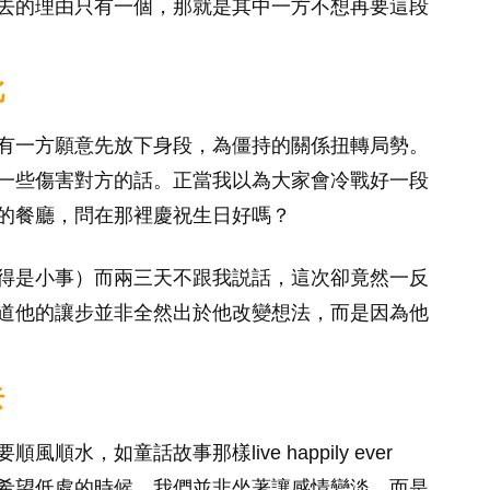
去的理由只有一個，那就是其中一方不想再要這段
此
有一方願意先放下身段，為僵持的關係扭轉局勢。
一些傷害對方的話。正當我以為大家會冷戰好一段
的餐廳，問在那裡慶祝生日好嗎？
得是小事）而兩三天不跟我説話，這次卻竟然一反
道他的讓步並非全然出於他改變想法，而是因為他
去
，如童話故事那樣live happily ever
我只希望低處的時候，我們並非坐著讓感情變淡，而是