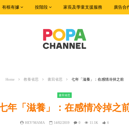
有根有據
按階段
家長及學童支援服務
廣告合
Home
教養省思
書寫省思
七年「滋養」：在感情冷掉之前
書寫省思
七年「滋養」：在感情冷掉之
HEY!MAMA
14/02/2019
0
11.1K
6