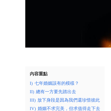
內容重點
I)
七年婚姻該有的模樣？
II)
總有一方要先踏出去
III)
放下身段是因為我們還珍惜彼此
IV)
婚姻不求完美，但求值得走下去