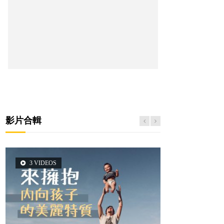
影片合輯
3 VIDEOS
5 VIDEOS
14 VIDEOS
2 VIDEOS
6 VIDEOS