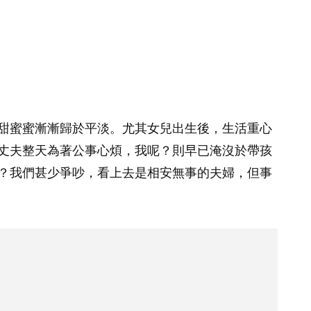
甜蜜蜜漸漸歸於平淡。尤其女兒出生後，生活重心
丈夫整天為著公事心煩，我呢？則早已淹沒於帶孩
？我們甚少爭吵，看上去是相安無事的夫婦，但事