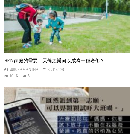
SEN家庭的需要｜天倫之樂何以成為一種奢侈？
編輯 SAMANTHA
30/11/2020
10.1K
5