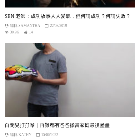
SEN 老師：成功故事人人愛聽，但何謂成功？何謂失敗？
編輯 SAMANTHA
22/03/2019
30.9K
14
自閉兒打孖嚟｜再難都有爸爸擔當家庭最後堡壘
編輯 KATHY
15/06/2022