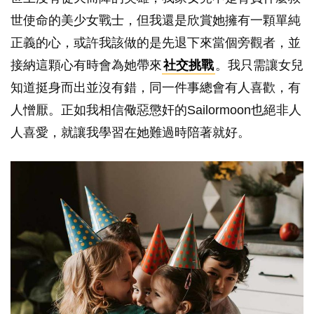
世使命的美少女戰士，但我還是欣賞她擁有一顆單純
正義的心，或許我該做的是先退下來當個旁觀者，並
接納這顆心有時會為她帶來
社交挑戰
。我只需讓女兒
知道挺身而出並沒有錯，同一件事總會有人喜歡，有
人憎厭。正如我相信儆惡懲奸的Sailormoon也絕非人
人喜愛，就讓我學習在她難過時陪著就好。