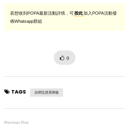
若想收到POPA最新活動詳情，可
加入POPA活動發
按此
佈Whatsapp群組
0
TAGS
自閉症譜系障礙
Previous Post