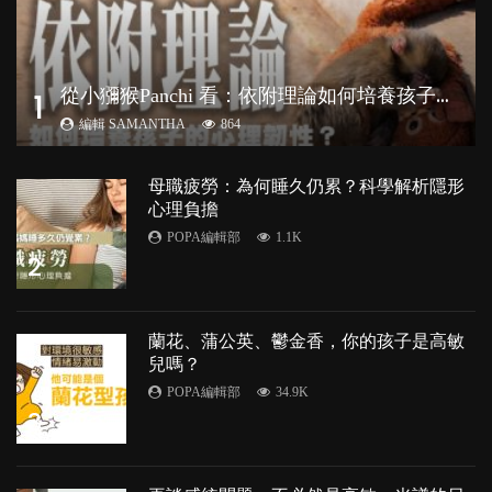
從
小獼猴Panchi 看：依附理論如何培養孩子心理韌性？
1
編輯 SAMANTHA
864
母職疲勞：為何睡久仍累？科學解析隱形
心理負擔
POPA編輯部
1.1K
2
蘭花、蒲公英、鬱金香，你的孩子是高敏
兒嗎？
POPA編輯部
34.9K
3