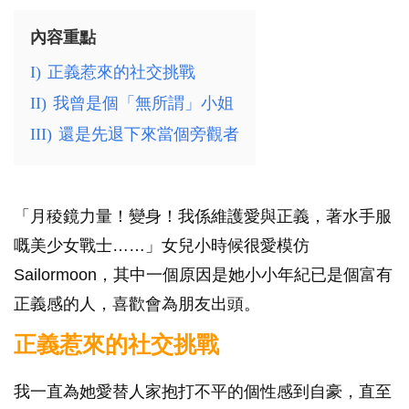
內容重點
I)
正義惹來的社交挑戰
II)
我曾是個「無所謂」小姐
III)
還是先退下來當個旁觀者
「月稜鏡力量！變身！我係維護愛與正義，著水手服
嘅美少女戰士……」女兒小時候很愛模仿
Sailormoon，其中一個原因是她小小年紀已是個富有
正義感的人，喜歡會為朋友出頭。
正義惹來的社交挑戰
我一直為她愛替人家抱打不平的個性感到自豪，直至