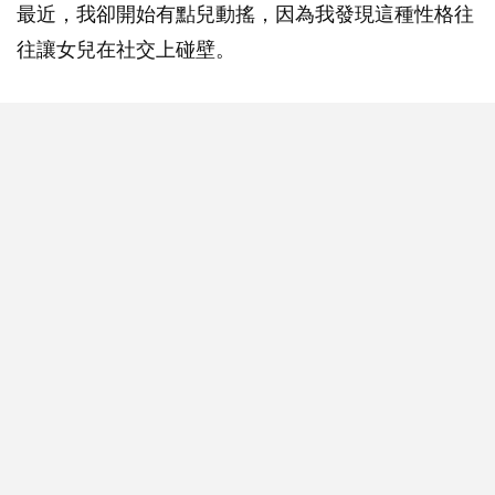
最近，我卻開始有點兒動搖，因為我發現這種性格往
往讓女兒在社交上碰壁。