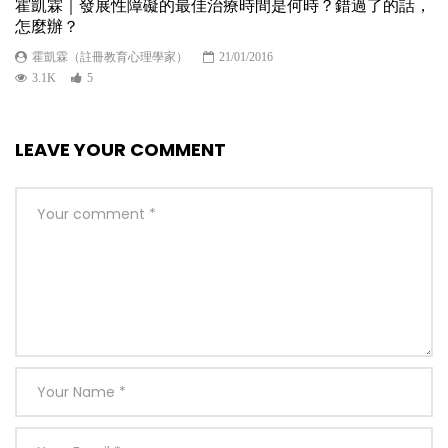
霍凱霖｜發展性障礙的最佳治療時間是何時？錯過了的話，
怎麼辦？
霍凱霖（註冊教育心理學家）
21/01/2016
3.1K
5
LEAVE YOUR COMMENT