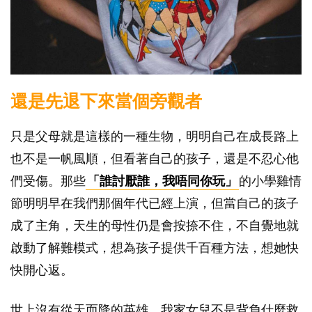
還是先退下來當個旁觀者
只是父母就是這樣的一種生物，明明自己在成長路上
也不是一帆風順，但看著自己的孩子，還是不忍心他
們受傷。那些
「誰討厭誰，我唔同你玩」
的小學雞情
節明明早在我們那個年代已經上演，但當自己的孩子
成了主角，天生的母性仍是會按捺不住，不自覺地就
啟動了解難模式，想為孩子提供千百種方法，想她快
快開心返。
世上沒有從天而降的英雄，我家女兒不是背負什麼救