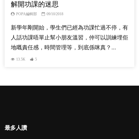
解開功課的迷思
POPA編輯部
09/10/2018
新學年剛開始，學生們已經為功課忙過不停，有
人話功課唔單止幫小朋友溫習，仲可以訓練埋佢
地嘅責任感，時間管理等，到底係咪真？...
13.5K
5
最多人讚