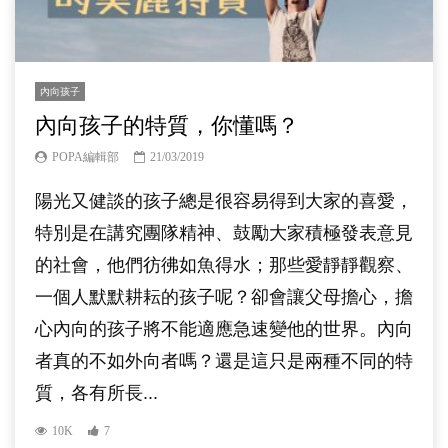
內向孩子
內向孩子的特質，你懂嗎？
POPA編輯部
21/03/2019
陽光又健談的孩子總是很容易得到大家的喜愛，
特別是在講究團隊精神、鼓勵大家積極發表意見
的社會，他們彷彿如魚得水；那些愛靜靜觀察、
一個人默默耕耘的孩子呢？卻會讓父母擔心，擔
心內向的孩子將不能適應急速變他的世界。內向
者真的不如外向者嗎？還是這只是兩種不同的特
質，各有所長...
10K
7