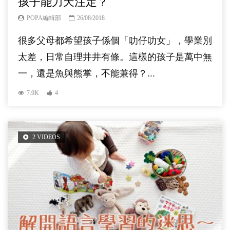
孩子能力天注定？
POPA編輯部
26/08/2018
很多父母都希望孩子係個「叻仔叻女」，學業別
太差，日常自理井井有條。這樣的孩子是萬中無
一，還是魚與熊掌，不能兼得？...
7.9K
4
2 VIDEOS