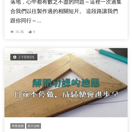
落地，心中都有數之不盡的問題～這裡一次過集
合我們以往製作過的相關短片。 這段路讓我們
跟你同行～...
16.3K
6
2 VIDEOS
學業攸關
影片合輯