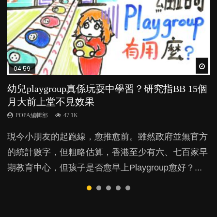
Wat
Wat
Wat
Wat
Wat
04:59
03:39
04:06
03:02
04:18
幼兒playgroup真係玩耍中學習？研究指BB 15個
幼稚園遊戲課 如何刺激幼兒自發學習取代獎勵
全職好？在職好？｜全職媽媽與在職媽媽的壓
老公患產後憂鬱症對BB的影響
凡事以BB為中心，就係好爸媽？｜別忽視父母
月大前上堂不見效果
與懲罰？
力與價值
的身心虛耗
POPA編輯部
15.9K
POPA編輯部
POPA編輯部
POPA編輯部
POPA編輯部
47.1K
33.1K
25.8K
31.5K
BB出生後，不止媽媽，爸爸也有機會患上產後抑
現今小朋友的起跑線，愈推愈前。雖然政府並無官方
由美國學者所創的 tools of the mind 課程，學生以遊
許多媽媽心底可能都有一刻掙扎過：究竟全職好，還
父母日夜無間、身心俱疲地照顧BB，如何做到正向
鬱，影響日常生活，嚴重的甚至會有自殺，或傷害小
的統計數字，但粗略估算，香港至少有六、七百家早
戲方式學習，學術能力和自制能力亦明顯比其他小朋
是在職好。雖說每個家庭都有自己的獨特狀況和考慮
教養？部份父母更會為了小朋友放棄自己的嗜好、減
朋友的念頭。但為何爸爸患上產後抑鬱往往難以察
期教育中心，但孩子是否愈早上Playgroup愈好？...
友優勝，到底這課程有何特別之處？...
因素，但原來全職和在職媽媽所養育的子女其實都各
少出席朋友聚會等等，你以為會換來美好的親子關
覺？...
有擅長。...
係，有助小朋友成長，但原來父母身心虛耗對孩子的
成長可能有意想不到的影響！...