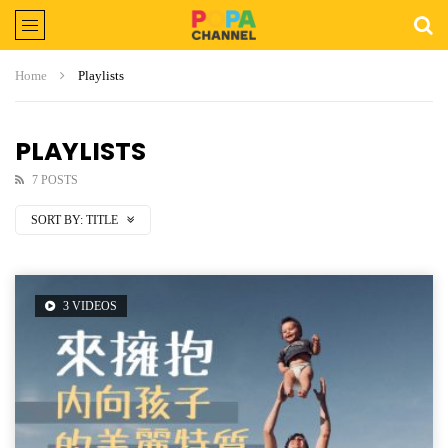
Home
Playlists
PLAYLISTS
7 POSTS
SORT BY:
TITLE
3 VIDEOS