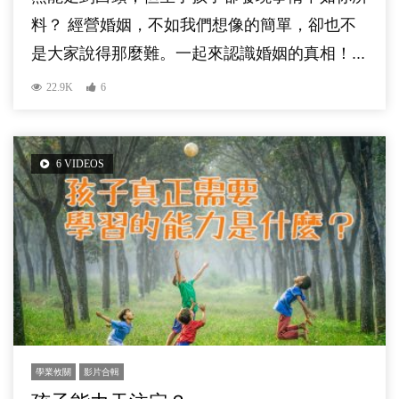
料？ 經營婚姻，不如我們想像的簡單，卻也不
是大家說得那麼難。一起來認識婚姻的真相！...
22.9K
6
6 VIDEOS
學業攸關
影片合輯