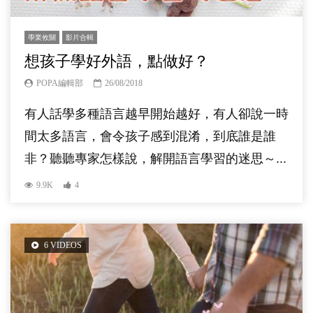
學業攸關
影片合輯
想孩子學好外語，點做好？
POPA編輯部
26/08/2018
有人話學多種語言越早開始越好，有人卻說一時
間太多語言，會令孩子感到混淆，到底誰是誰
非？聽聽專家怎樣說，解開語言學習的迷思～...
9.9K
4
6 VIDEOS