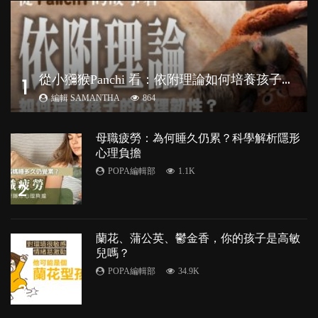
從
小獼猴Panchi 看：依附理論如何培養孩子心理韌性？
1
編輯 SAMANTHA
864
母職疲勞：為何睡久仍累？科學解析隱形
心理負擔
POPA編輯部
1.1K
2
蘭花、蒲公英、鬱金香，你的孩子是高敏
兒嗎？
POPA編輯部
34.9K
3