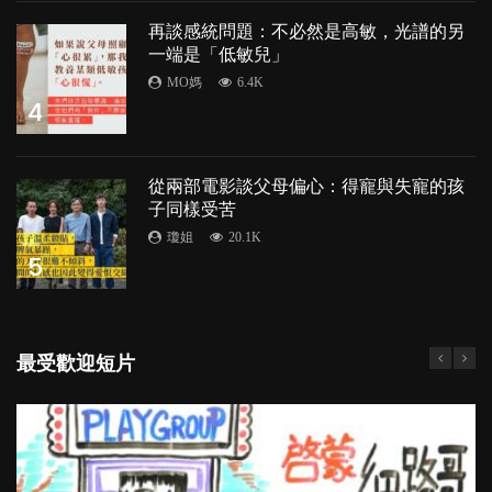
再談感統問題：不必然是高敏，光譜的另
一端是「低敏兒」
MO媽
6.4K
4
從兩部電影談父母偏心：得寵與失寵的孩
子同樣受苦
瓊姐
20.1K
5
最受歡迎短片