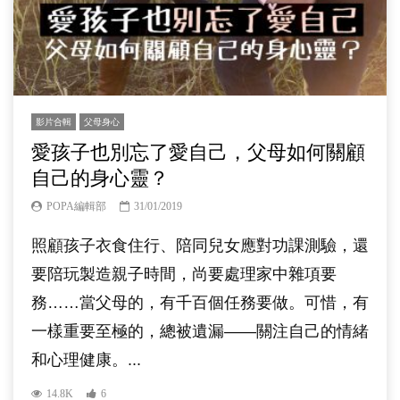
影片合輯
父母身心
愛孩子也別忘了愛自己，父母如何關顧
自己的身心靈？
POPA編輯部
31/01/2019
照顧孩子衣食住行、陪同兒女應對功課測驗，還
要陪玩製造親子時間，尚要處理家中雜項要
務……當父母的，有千百個任務要做。可惜，有
一樣重要至極的，總被遺漏——關注自己的情緒
和心理健康。...
14.8K
6