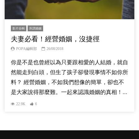
影片合輯
所謂婚姻
夫妻必看！經營婚姻，沒捷徑
POPA編輯部
26/08/2018
你是不是也曾經以為只要跟相愛的人結婚，就自
然能走到白頭，但生了孩子卻發現事情不如你所
料？ 經營婚姻，不如我們想像的簡單，卻也不
是大家說得那麼難。一起來認識婚姻的真相！...
22.9K
6