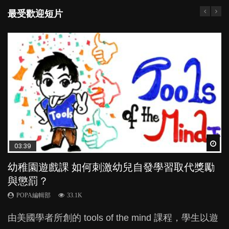
最受歡迎短片
Wat
Wat
Wat
Wat
Wat
03:39
04:59
03:02
04:06
04:07
幼稚園遊戲課 如何刺激幼兒自發學習取代獎勵
幼兒playgroup真係玩耍中學習？研究指BB 15個
老公患產後憂鬱症對BB的影響
全職好？在職好？｜全職媽媽與在職媽媽的壓
【動畫】齋講英文，高人一等？｜為學英文放
與懲罰？
月大前上堂不見效果
力與價值
棄母語對孩子有何影響？
POPA編輯部
15.9K
POPA編輯部
POPA編輯部
POPA編輯部
POPA編輯部
33.1K
47.1K
25.8K
71.3K
BB出生後，不止媽媽，爸爸也有機會患上產後抑
由美國學者所創的 tools of the mind 課程，學生以遊
現今小朋友的起跑線，愈推愈前。雖然政府並無官方
許多媽媽心底可能都有一刻掙扎過：究竟全職好，還
很多家長經常跟子女講英文，甚至由孩子一出世開
鬱，影響日常生活，嚴重的甚至會有自殺，或傷害小