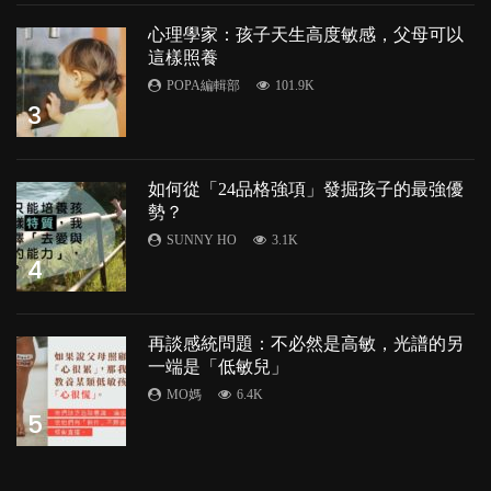
心理學家：孩子天生高度敏感，父母可以
這樣照養
POPA編輯部
101.9K
3
如何從「24品格強項」發掘孩子的最強優
勢？
SUNNY HO
3.1K
4
再談感統問題：不必然是高敏，光譜的另
一端是「低敏兒」
MO媽
6.4K
5