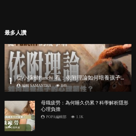
最多人讚
從
小獼猴Panchi 看：依附理論如何培養孩子心理韌性？
1
編輯 SAMANTHA
849
母職疲勞：為何睡久仍累？科學解析隱形
心理負擔
POPA編輯部
1.1K
2