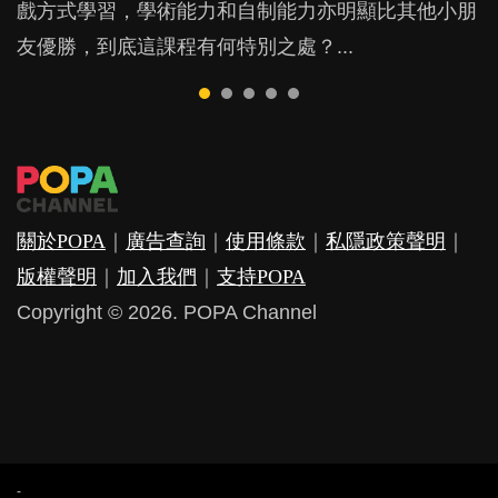
戲方式學習，學術能力和自制能力亦明顯比其他小朋
的統計數字，但粗略估算，香港至少有六、七百家早
是在職好。雖說每個家庭都有自己的獨特狀況和考慮
始，便已急不及待的只講英文，一句廣東話也不說。
朋友的念頭。但為何爸爸患上產後抑鬱往往難以察
友優勝，到底這課程有何特別之處？...
期教育中心，但孩子是否愈早上Playgroup愈好？...
因素，但原來全職和在職媽媽所養育的子女其實都各
如果家長為了讓孩子學英文，只用外語跟子女溝通，
覺？...
有擅長。...
放棄自己的母語，對小朋友會有甚麼影響？...
關於POPA
｜
廣告查詢
｜
使用條款
｜
私隱政策聲明
｜
版權聲明
｜
加入我們
｜
支持POPA
Copyright © 2026. POPA Channel
-