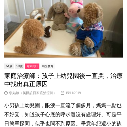
0-1歲
1-3歲
專家同行
幼兒教育
家庭治療師：孩子上幼兒園後一直哭，治療
中找出真正原因
李姑娘（英國註冊家庭治療師）
15/11/2019
小男孩上幼兒園，眼淚一直流了個多月，媽媽一點也
不好受，知道孩子心底的呼求還沒有處理好。可是平
日簡單探問，似乎也問不到原因。畢竟年紀還小的孩