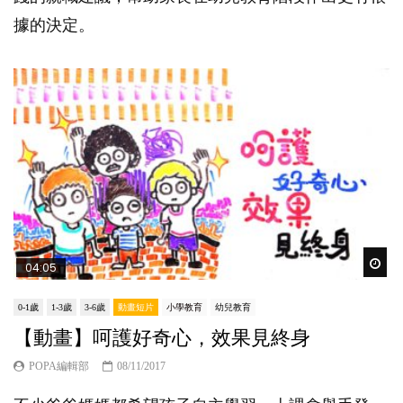
據的決定。
Wat
04:05
0-1歲
1-3歲
3-6歲
動畫短片
小學教育
幼兒教育
【動畫】呵護好奇心，效果見終身
POPA編輯部
08/11/2017