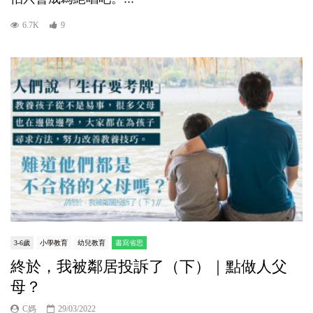
6.7K
9
3-6歲
小學教育
幼兒教育
書寫省思
終於，我被鄰居投訴了（下）｜點做人父
母？
C媽
29/03/2022