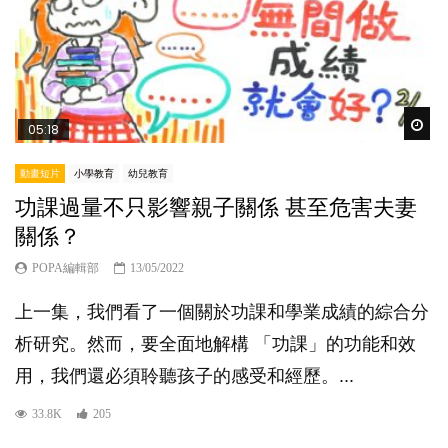
Wat
05:18
動畫短片
小學教育
幼兒教育
功課過量不只影響親子關係 甚至危害夫妻
關係？
POPA編輯部
13/05/2022
上一集，我們看了一個關於功課和學業成績的綜合分
析研究。然而，要全面地解構 「功課」的功能和效
用，我們還必須聆聽孩子的感受和經歷。...
33.8K
205