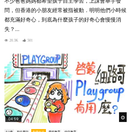
不少爸爸媽媽都希望孩子自主學習，上課會舉手發
問，但香港的小朋友經常被指被動．明明他們小時候
都充滿好奇心，到底為什麼孩子的好奇心會慢慢消
失？...
20.3K
501
Wat
04:59
0-1歲
初生嬰兒
動畫短片
學前教育
幼兒教育