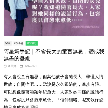
3-6歲
幼兒教育
書寫省思
阿星媽手記｜不會長大的童言無忌，變成我
無盡的憂慮
阿星媽
06/07/2021
有人會說童言無忌，但其他孩子會隨長大，學懂人情
世故；自閉症呢……聽說是永久跟隨的，進步有限。
可以想像隨著穎穎年紀愈大，人家對她同樣的說話行
為，包容度只會愈來愈低。「佢仲細啫」呢支歌仔恐
怕只會成為絕唱吧。...