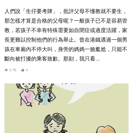
人們說「生仔要考牌」，批評父母不懂教就不要生，
那怎樣才算是合格的父母呢？一般孩子已不是容易管
教，若孩子不幸有特殊需要如自閉症或過度活躍，家
長更難以控制他們的行為舉止。曾在港鐵遇過一個男
孩在車廂內不停大叫，身旁的媽媽一臉尷尬，只能不
斷向被打擾的乘客致歉。那刻，我只看...
6.7K
4