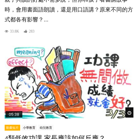
時，會用書面語朗讀，還是用口語講？原來不同的方
式都各有影響？...
33.8K
283
Wat
05:38
動畫短片
小學教育
幼兒教育
4類低效功課 家長應該如何反應？