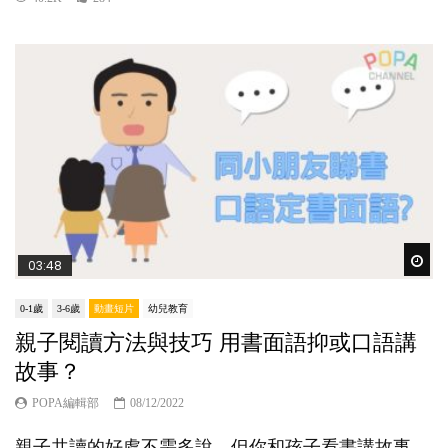
Wat
03:48
0-1歲
3-6歲
動畫短片
幼兒教育
親子閱讀方法與技巧 用書面語抑或口語講
故事？
POPA編輯部
08/12/2022
親子共讀的好處不需多說，但你和孩子看書講故事