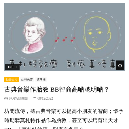
Wat
03:10
動畫短片
幼兒教育
懷孕期
古典音樂作胎教 BB智商高啲聰明啲？
POPA編輯部
08/12/2022
坊間流傳，聽古典音樂可以提高小朋友的智商；懷孕
時期聽莫札特作品作為胎教，甚至可以培育出天才