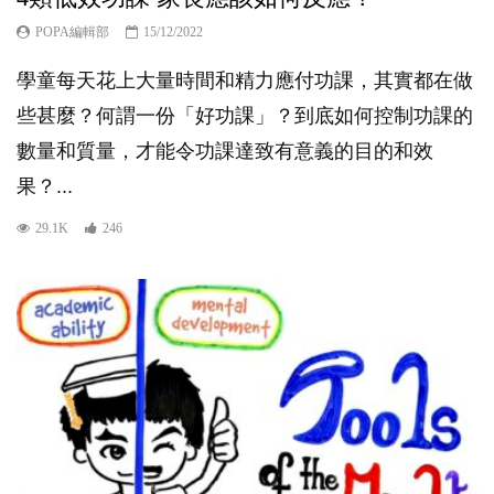
POPA編輯部
15/12/2022
學童每天花上大量時間和精力應付功課，其實都在做
些甚麼？何謂一份「好功課」？到底如何控制功課的
數量和質量，才能令功課達致有意義的目的和效
果？...
29.1K
246