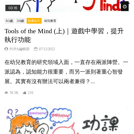
Wat
03:16
0-1歲
3-6歲
動畫短片
幼兒教育
Tools of the Mind (上)｜遊戲中學習，提升
執行功能
POPA編輯部
07/12/2022
在幼兒教育的研究領域入面，一直存在兩派陣營。一
派認為，認知能力很重要，而另一派則著重心智發
展。其實有沒有辦法可以兩者兼得？...
36.5K
216