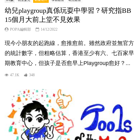
幼兒playgroup真係玩耍中學習？研究指BB
15個月大前上堂不見效果
POPA編輯部
14/12/2022
現今小朋友的起跑線，愈推愈前。雖然政府並無官方
的統計數字，但粗略估算，香港至少有六、七百家早
期教育中心，但孩子是否愈早上Playgroup愈好？...
47.1K
348