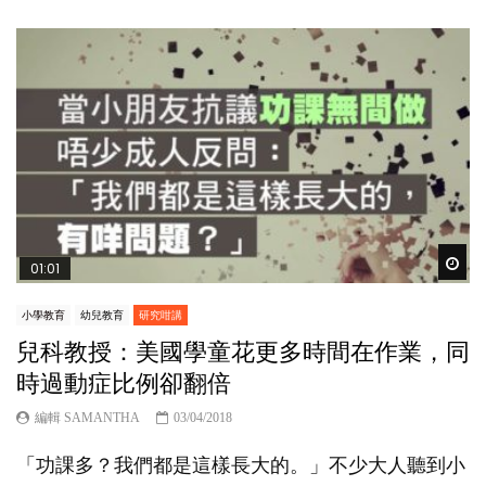
Wat
01:01
小學教育
幼兒教育
研究咁講
兒科教授：美國學童花更多時間在作業，同
時過動症比例卻翻倍
編輯 SAMANTHA
03/04/2018
「功課多？我們都是這樣長大的。」不少大人聽到小