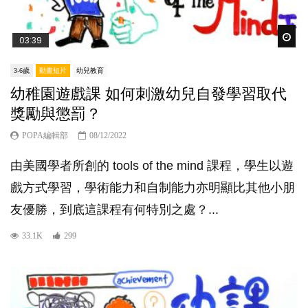
Wat
03:39
3-6歲
動畫短片
幼兒教育
幼稚園遊戲課 如何刺激幼兒自發學習取代
獎勵與懲罰？
POPA編輯部
08/12/2022
由美國學者所創的 tools of the mind 課程，學生以遊
戲方式學習，學術能力和自制能力亦明顯比其他小朋
友優勝，到底這課程有何特別之處？...
33.1K
299