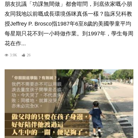
朋友抗議「功課無間做」都會咁問，到底依家嘅小朋
友同我地以前嘅成長環境係咪真係一樣？臨床兒科教
授Jeffrey P. Brosco指1987年6至8歲的美國學童平均
每星期只花不到一小時做作業。到1997年，學生每周
花在作...
3.9K
26