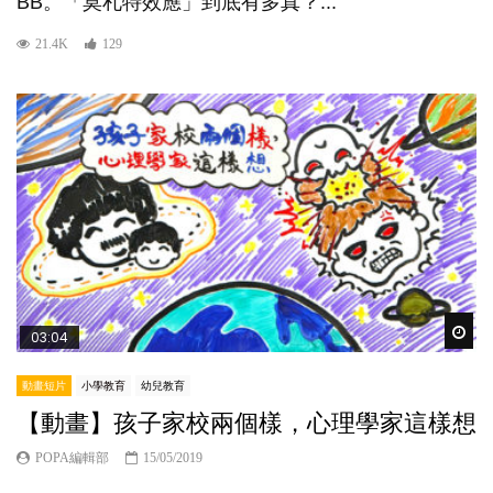
BB。「莫札特效應」到底有多真？...
21.4K
129
Wat
03:04
動畫短片
小學教育
幼兒教育
【動畫】孩子家校兩個樣，心理學家這樣想
POPA編輯部
15/05/2019