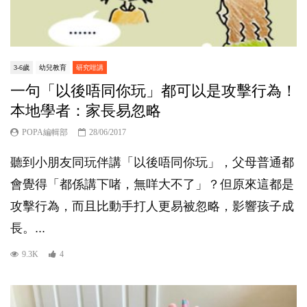
3-6歲
幼兒教育
研究咁講
一句「以後唔同你玩」都可以是攻擊行為！
本地學者：家長易忽略
POPA編輯部
28/06/2017
聽到小朋友同玩伴講「以後唔同你玩」，父母普通都
會覺得「都係講下啫，無咩大不了」？但原來這都是
攻擊行為，而且比動手打人更易被忽略，影響孩子成
長。...
9.3K
4