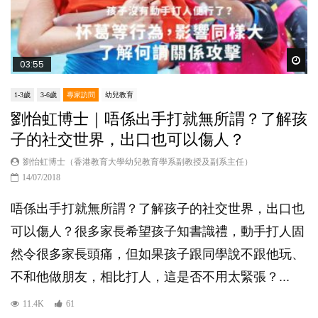
Wat
03:55
1-3歲
3-6歲
專家訪問
幼兒教育
劉怡虹博士｜唔係出手打就無所謂？了解孩
子的社交世界，出口也可以傷人？
劉怡虹博士（香港教育大學幼兒教育學系副教授及副系主任）
14/07/2018
唔係出手打就無所謂？了解孩子的社交世界，出口也
可以傷人？很多家長希望孩子知書識禮，動手打人固
然令很多家長頭痛，但如果孩子跟同學說不跟他玩、
不和他做朋友，相比打人，這是否不用太緊張？...
11.4K
61