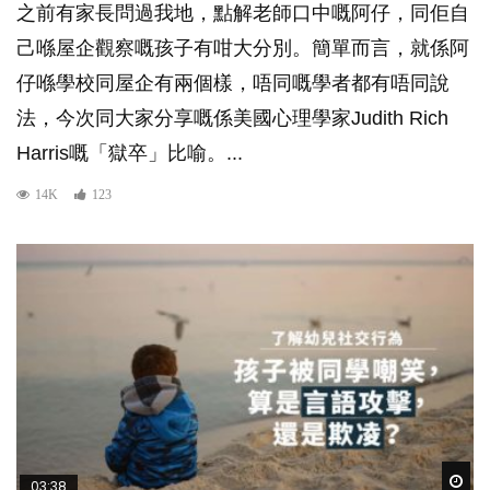
之前有家長問過我地，點解老師口中嘅阿仔，同佢自
己喺屋企觀察嘅孩子有咁大分別。簡單而言，就係阿
仔喺學校同屋企有兩個樣，唔同嘅學者都有唔同說
法，今次同大家分享嘅係美國心理學家Judith Rich
Harris嘅「獄卒」比喻。...
14K
123
Wat
03:38