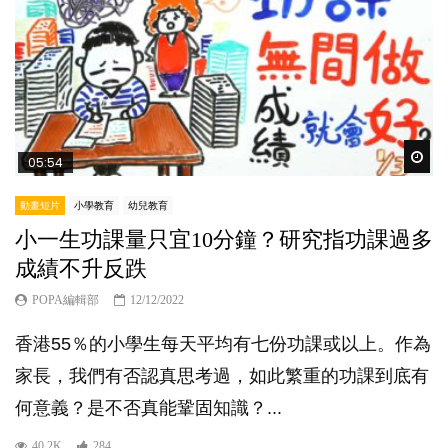
Wat
05:54
動畫短片
小學教育
幼兒教育
小一生功課量只宜10分鐘？研究指功課過多
成績不升反跌
POPA編輯部
12/12/2022
香港55％的小學生每天平均有七份功課或以上。作為
家長，我們有否認真思考過，如此繁重的功課到底有
何意義？是不否真能鞏固知識？...
40.2K
284