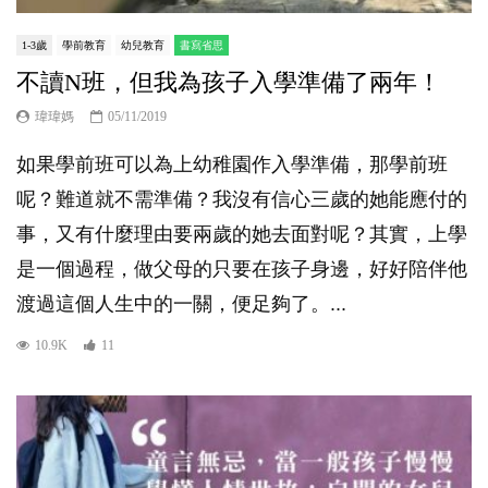
1-3歲
學前教育
幼兒教育
書寫省思
不讀N班，但我為孩子入學準備了兩年！
瑋瑋媽
05/11/2019
如果學前班可以為上幼稚園作入學準備，那學前班
呢？難道就不需準備？我沒有信心三歲的她能應付的
事，又有什麼理由要兩歲的她去面對呢？其實，上學
是一個過程，做父母的只要在孩子身邊，好好陪伴他
渡過這個人生中的一關，便足夠了。...
10.9K
11