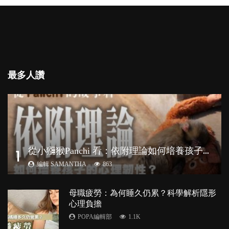
最多人讚
從
小獼猴Panchi 看：依附理論如何培養孩子心理韌性？
1
編輯 SAMANTHA
863
母職疲勞：為何睡久仍累？科學解析隱形
心理負擔
POPA編輯部
1.1K