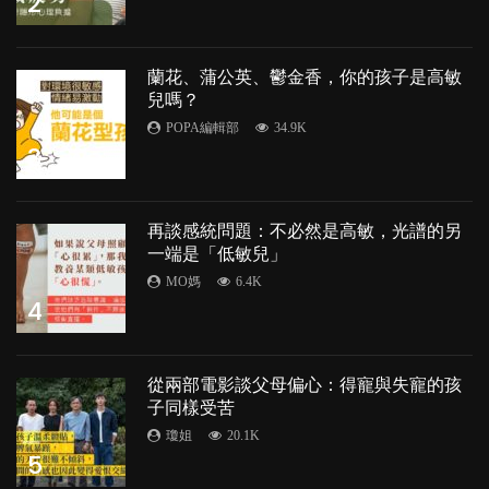
2
蘭花、蒲公英、鬱金香，你的孩子是高敏
兒嗎？
POPA編輯部
34.9K
3
再談感統問題：不必然是高敏，光譜的另
一端是「低敏兒」
MO媽
6.4K
4
從兩部電影談父母偏心：得寵與失寵的孩
子同樣受苦
瓊姐
20.1K
5