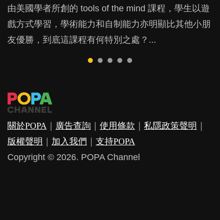
由美國學者所創的 tools of the mind 課程，學生以遊
現今小朋友的起跑線，愈推愈前。雖然政府並無官方
許多媽媽心底可能都有一刻掙扎過：究竟全職好，還
父母日夜無間、身心俱疲地照顧BB，如何做到正向
鬱，影響日常生活，嚴重的甚至會有自殺，或傷害小
戲方式學習，學術能力和自制能力亦明顯比其他小朋
的統計數字，但粗略估算，香港至少有六、七百家早
是在職好。雖說每個家庭都有自己的獨特狀況和考慮
教養？部份父母更會為了小朋友放棄自己的嗜好、減
朋友的念頭。但為何爸爸患上產後抑鬱往往難以察
友優勝，到底這課程有何特別之處？...
期教育中心，但孩子是否愈早上Playgroup愈好？...
因素，但原來全職和在職媽媽所養育的子女其實都各
少出席朋友聚會等等，你以為會換來美好的親子關
覺？...
有擅長。...
係，有助小朋友成長，但原來父母身心虛耗對孩子的
成長可能有意想不到的影響！...
關於POPA
｜
廣告查詢
｜
使用條款
｜
私隱政策聲明
｜
版權聲明
｜
加入我們
｜
支持POPA
Copyright © 2026. POPA Channel