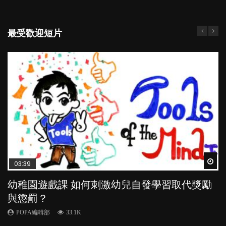
最受歡迎短片
Wat
Wat
Wat
Wat
Wat
03:39
04:59
03:02
04:06
04:18
幼稚園遊戲課 如何刺激幼兒自發學習取代獎勵
幼兒playgroup真係玩耍中學習？研究指BB 15個
老公患產後憂鬱症對BB的影響
全職好？在職好？｜全職媽媽與在職媽媽的壓
凡事以BB為中心，就係好爸媽？｜別忽視父母
與懲罰？
月大前上堂不見效果
力與價值
的身心虛耗
POPA編輯部
15.9K
POPA編輯部
POPA編輯部
POPA編輯部
POPA編輯部
33.1K
47.1K
25.8K
31.5K
BB出生後，不止媽媽，爸爸也有機會患上產後抑