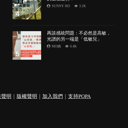
的
SUNNY HO
3.1K
4
再談感統問題：不必然是高敏，
光譜的另一端是「低敏兒」
MO媽
6.4K
5
策聲明
｜
版權聲明
｜
加入我們
｜
支持POPA