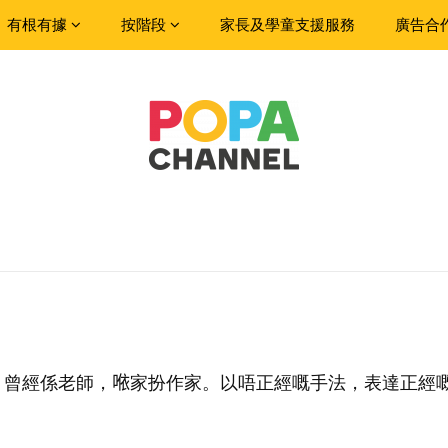
有根有據
按階段
家長及學童支援服務
廣告合
曾經係老師，𠵱家扮作家。以唔正經嘅手法，表達正經