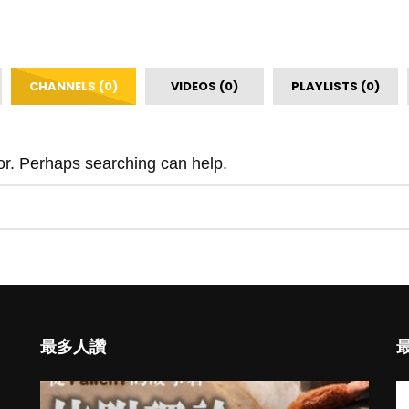
CHANNELS (0)
VIDEOS (0)
PLAYLISTS (0)
for. Perhaps searching can help.
最多人讚