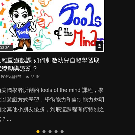
Watch Later
Watch Later
Watch Later
Watch Later
Watch Later
03:39
04:59
03:02
04:06
04:18
幼稚園遊戲課 如何刺激幼兒自發學習取
幼兒playgroup真係玩耍中學習？研究指
老公患產後憂鬱症對BB的影響
全職好？在職好？｜全職媽媽與在職媽媽
凡事以BB為中心，就係好爸媽？｜別忽
代獎勵與懲罰？
BB 15個月大前上堂不見效果
的壓力與價值
視父母的身心虛耗
POPA編輯部
15.9K
POPA編輯部
POPA編輯部
POPA編輯部
POPA編輯部
33.1K
47.1K
25.8K
31.5K
BB出生後，不止媽媽，爸爸也有機會患上產
美國學者所創的 tools of the mind 課程，學
現今小朋友的起跑線，愈推愈前。雖然政府並
許多媽媽心底可能都有一刻掙扎過：究竟全職
父母日夜無間、身心俱疲地照顧BB，如何做
後抑鬱，影響日常生活，嚴重的甚至會有自
生以遊戲方式學習，學術能力和自制能力亦明
無官方的統計數字，但粗略估算，香港至少有
好，還是在職好。雖說每個家庭都有自己的獨
到正向教養？部份父母更會為了小朋友放棄自
殺，或傷害小朋友的念頭。但為何爸爸患上產
顯比其他小朋友優勝，到底這課程有何特別之
六、七百家早期教育中心，但孩子是否愈早上
特狀況和考慮因素，但原來全職和在職媽媽所
己的嗜好、減少出席朋友聚會等等，你以為會
後抑鬱往往難以察覺？...
？...
laygroup愈好？...
養育的子女其實都各有擅長。...
換來美好的親子關係，有助小朋友成長，但原
來父母身心虛耗對孩子的成長可能有意想不到