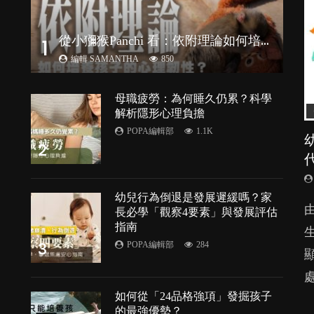
從
小獼猴Panchi 看：依附理論如何培養孩子心理韌性？
1
編輯 SAMANTHA
850
母職疲勞：為何睡久仍累？科學
解析隱形心理負擔
POPA編輯部
1.1K
2
幼兒行為倒退是發展遲緩嗎？家
由
長必學「觀察4要素」與發展評估
指南
3
POPA編輯部
284
處
P
如何從「24品格強項」發掘孩子
的最強優勢？