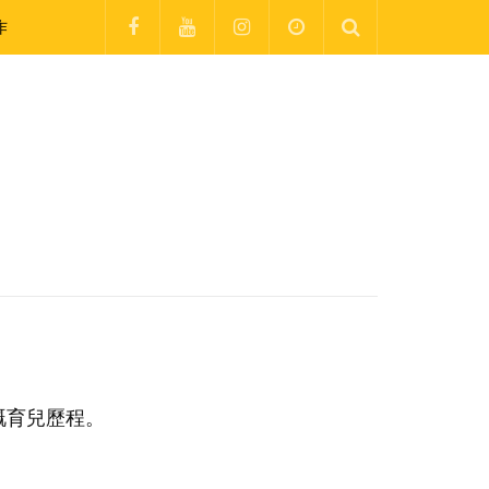
作
嘅育兒歷程。